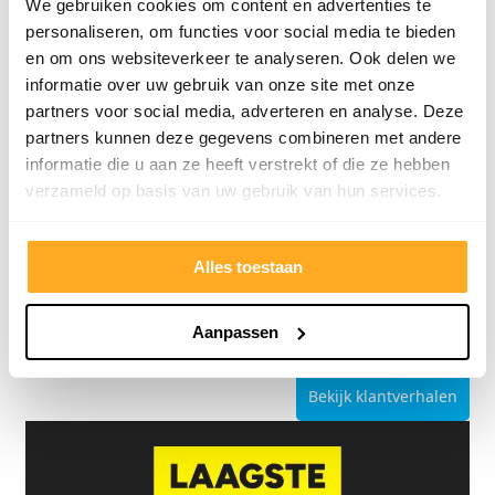
We gebruiken cookies om content en advertenties te
personaliseren, om functies voor social media te bieden
en om ons websiteverkeer te analyseren. Ook delen we
informatie over uw gebruik van onze site met onze
partners voor social media, adverteren en analyse. Deze
9/10
5272 reviews
partners kunnen deze gegevens combineren met andere
informatie die u aan ze heeft verstrekt of die ze hebben
verzameld op basis van uw gebruik van hun services.
Alles toestaan
4.8/5
24.553 reviews
Aanpassen
Bekijk klantverhalen