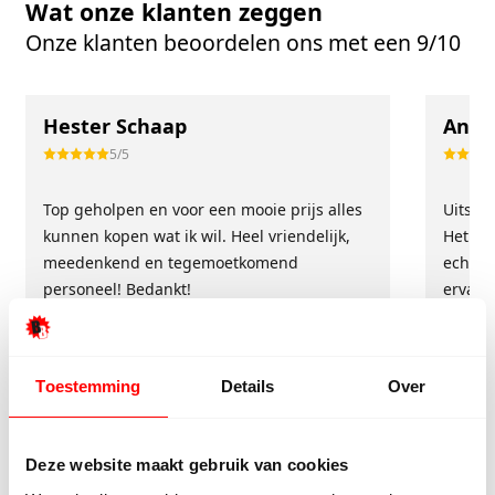
Wat onze klanten zeggen
Onze klanten beoordelen ons met een 9/10
Hester Schaap
Anne
5/5
Top geholpen en voor een mooie prijs alles
Uitste
kunnen kopen wat ik wil. Heel vriendelijk,
Het tea
meedenkend en tegemoetkomend
echt m
personeel! Bedankt!
ervari
geholp
iederee
betrou
Toestemming
Details
Over
Deze website maakt gebruik van cookies