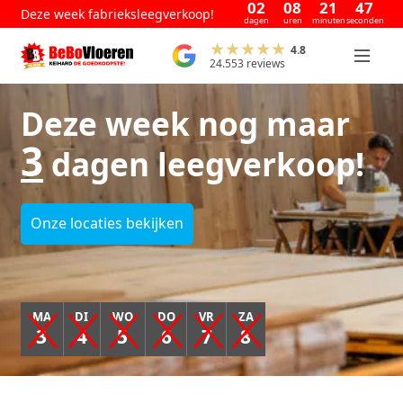
02
08
21
47
Deze week fabrieksleegverkoop!
dagen
uren
minuten
seconden
4.8
24.553 reviews
Deze week nog maar
3
dagen leegverkoop!
Onze locaties bekijken
MA
DI
WO
DO
VR
ZA
3
4
5
6
7
8