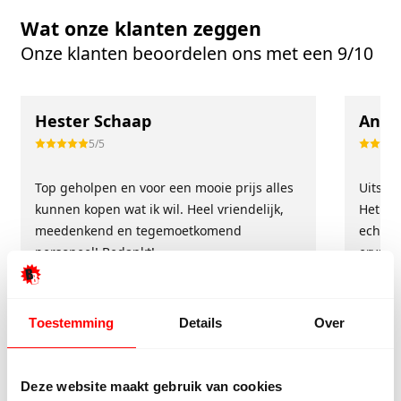
Wat onze klanten zeggen
Onze klanten beoordelen ons met een 9/10
Hester Schaap
Anne
5/5
Top geholpen en voor een mooie prijs alles
Uitste
kunnen kopen wat ik wil. Heel vriendelijk,
Het tea
meedenkend en tegemoetkomend
echt m
personeel! Bedankt!
ervari
geholp
iederee
betrou
Toestemming
Details
Over
Deze website maakt gebruik van cookies