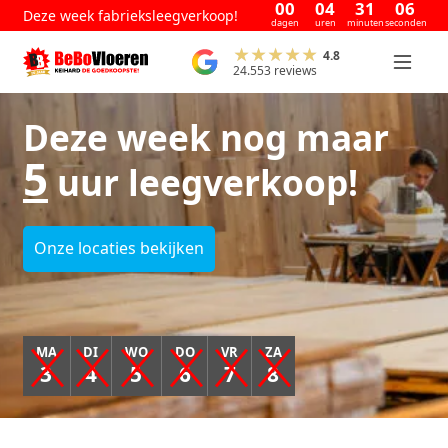
00
04
31
05
Deze week fabrieksleegverkoop!
dagen
uren
minuten
seconden
4.8
24.553 reviews
Deze week nog maar
5
uur leegverkoop!
Onze locaties bekijken
MA
DI
WO
DO
VR
ZA
3
4
5
6
7
8