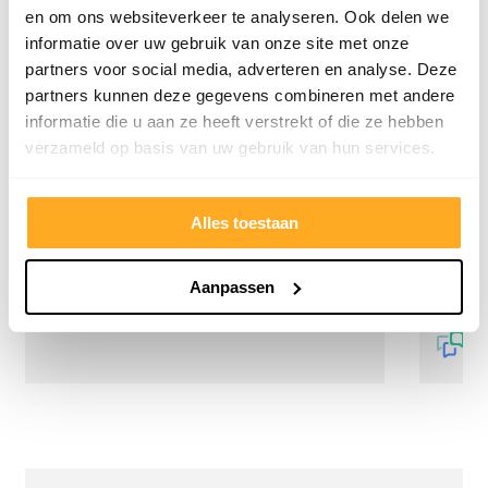
en om ons websiteverkeer te analyseren. Ook delen we
Hester Schaap
Anne
informatie over uw gebruik van onze site met onze
partners voor social media, adverteren en analyse. Deze
5/5
partners kunnen deze gegevens combineren met andere
informatie die u aan ze heeft verstrekt of die ze hebben
Top geholpen en voor een mooie prijs alles
Uitste
verzameld op basis van uw gebruik van hun services.
kunnen kopen wat ik wil. Heel vriendelijk,
Het tea
meedenkend en tegemoetkomend
echt m
personeel! Bedankt!
ervari
Alles toestaan
geholp
iederee
betrou
Aanpassen