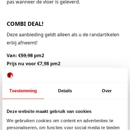
pas wanneer de vloer is geleverd.
COMBI DEAL!
Deze aanbieding geldt alleen als u de randartikelen
erbij afneemt!
Van: €
59,98
pm2
Prijs nu voor €7,98 pm2
Kom naar de fabriek
Bekijk assortiment
Toestemming
Details
Over
Wat onze klanten zeggen
Deze website maakt gebruik van cookies
Onze klanten beoordelen ons met een 9/10
We gebruiken cookies om content en advertenties te
personaliseren, om functies voor social media te bieden