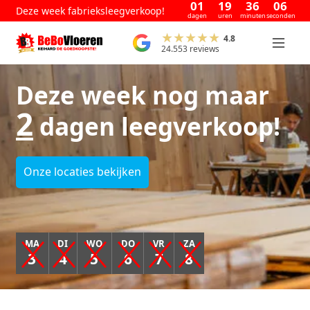
01
19
36
06
Deze week fabrieksleegverkoop!
dagen
uren
minuten
seconden
4.8
24.553 reviews
Deze week nog maar
2
dagen leegverkoop!
Onze locaties bekijken
MA
DI
WO
DO
VR
ZA
3
4
5
6
7
8