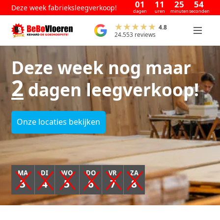
01
11
25
54
Deze week fabrieksleegverkoop!
dagen
uren
minuten
seconden
4.8
24.553 reviews
Deze week nog maar
2
dagen leegverkoop!
Onze locaties bekijken
MA
DI
WO
DO
VR
ZA
3
4
5
6
7
8