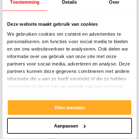
Toestemming
Details
Over
personeel! Bedankt!
ervari
geholp
iederee
Deze website maakt gebruik van cookies
betrou
We gebruiken cookies om content en advertenties te
personaliseren, om functies voor social media te bieden
en om ons websiteverkeer te analyseren. Ook delen we
informatie over uw gebruik van onze site met onze
partners voor social media, adverteren en analyse. Deze
partners kunnen deze gegevens combineren met andere
informatie die u aan ze heeft verstrekt of die ze hebben
verzameld op basis van uw gebruik van hun services.
9/10
5272 reviews
Alles toestaan
Aanpassen