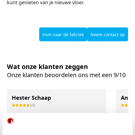
kunt genieten van je nieuwe vloer.
Kom naar de fabriek
Neem contact op
Wat onze klanten zeggen
Onze klanten beoordelen ons met een 9/10
Hester Schaap
Anne
5/5
Top geholpen en voor een mooie prijs alles
Uitste
kunnen kopen wat ik wil. Heel vriendelijk,
Het tea
meedenkend en tegemoetkomend
echt m