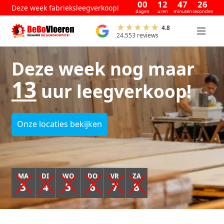
00
12
47
26
Deze week fabrieksleegverkoop!
dagen
uren
minuten
seconden
4.8
24.553 reviews
Deze week nog maar
13
uur leegverkoop!
Onze locaties bekijken
MA
DI
WO
DO
VR
ZA
3
4
5
6
7
8