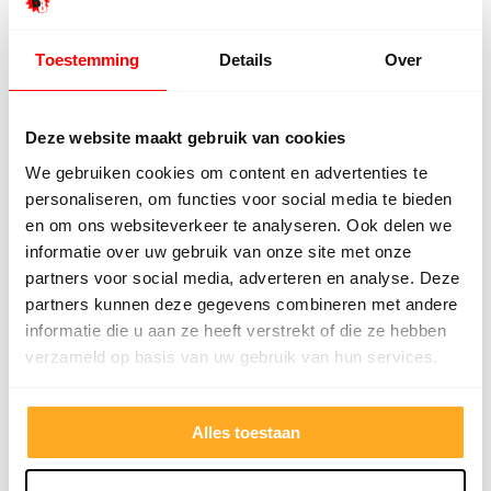
Toestemming
Details
Over
Deze website maakt gebruik van cookies
Offerte van een concurrent?
Uploaden. Besparen. Klaar.
We gebruiken cookies om content en advertenties te
personaliseren, om functies voor social media te bieden
en om ons websiteverkeer te analyseren. Ook delen we
informatie over uw gebruik van onze site met onze
Offertekiller openen
partners voor social media, adverteren en analyse. Deze
partners kunnen deze gegevens combineren met andere
Gratis advies op maat
informatie die u aan ze heeft verstrekt of die ze hebben
Vraag een terugbelverzoek aan en ontvang
verzameld op basis van uw gebruik van hun services.
persoonlijk advies.
Naam
*
Alles toestaan
Telefoonnummer
*