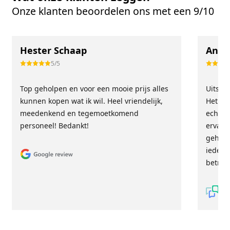
Onze klanten beoordelen ons met een 9/10
Hester Schaap
Anne
5/5
Top geholpen en voor een mooie prijs alles
Uitste
kunnen kopen wat ik wil. Heel vriendelijk,
Het tea
meedenkend en tegemoetkomend
echt m
personeel! Bedankt!
ervari
geholp
iederee
betrou