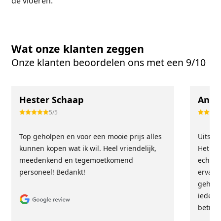
de vloeren.
Wat onze klanten zeggen
Onze klanten beoordelen ons met een 9/10
Hester Schaap
Anne
5/5
Top geholpen en voor een mooie prijs alles
Uitste
kunnen kopen wat ik wil. Heel vriendelijk,
Het tea
meedenkend en tegemoetkomend
echt m
personeel! Bedankt!
ervari
geholp
iederee
betrou