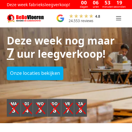
00
06
53
18
Deze week fabrieksleegverkoop!
dagen
uren
minuten
seconden
4.8
24.553 reviews
Deze week nog maar
7
uur leegverkoop!
Onze locaties bekijken
MA
DI
WO
DO
VR
ZA
3
4
5
6
7
8