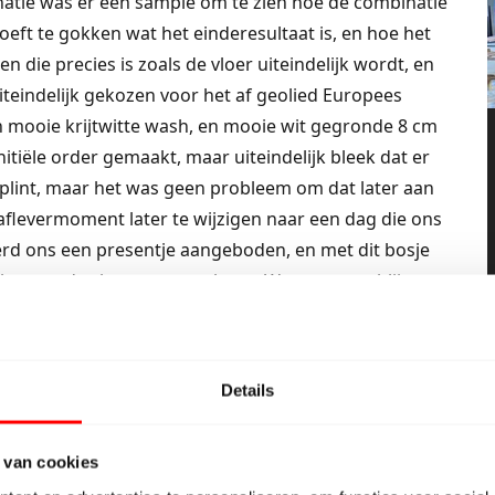
atie was er een sample om te zien hoe de combinatie
hoeft te gokken wat het einderesultaat is, en hoe het
n die precies is zoals de vloer uiteindelijk wordt, en
uiteindelijk gekozen voor het af geolied Europees
n mooie krijtwitte wash, en mooie wit gegronde 8 cm
tiële order gemaakt, maar uiteindelijk bleek dat er
 plint, maar het was geen probleem om dat later aan
flevermoment later te wijzigen naar een dag die ons
erd ons een presentje aangeboden, en met dit bosje
bben we de showroom verlaten. We waren zo blij met
verlengen en de aankoop van onze vloer nog verder te
Details
 van cookies
 ervaring en dit gevoel heeft zich alleen maar