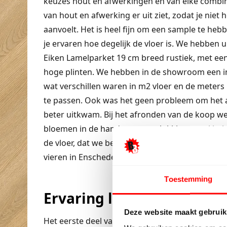
keuzes hout en afwerkingen en van elke combin
van hout en afwerking er uit ziet, zodat je niet 
aanvoelt. Het is heel fijn om een sample te hebbe
je ervaren hoe degelijk de vloer is. We hebben 
Eiken Lamelparket 19 cm breed rustiek, met ee
hoge plinten. We hebben in de showroom een ini
wat verschillen waren in m2 vloer en de meters
te passen. Ook was het geen probleem om het a
beter uitkwam. Bij het afronden van de koop w
bloemen in de hand en een gelukkig gevoel he
de vloer, dat we besloten hebben onze reis te 
vieren in Enschede.
Toestemming
Ervaring lamelparket
Deze website maakt gebruik
Het eerste deel van de aankoop was al een goede