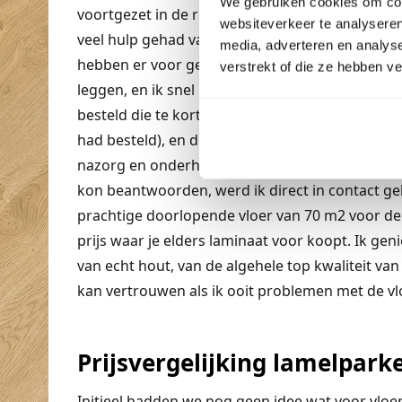
We gebruiken cookies om cont
voortgezet in de rest van het proces. Dit is de ee
websiteverkeer te analyseren
veel hulp gehad van
Beboparket
. De duidelijke 
media, adverteren en analys
hebben er voor gezorgd dat ik (met wat hulp va
verstrekt of die ze hebben v
leggen, en ik snel beschikking had over mijn hu
besteld die te kort waren voor mijn plan (ik had
had besteld), en deze heb ik heel makkelijk bi
nazorg en onderhoud werden snel beantwoord en
kon beantwoorden, werd ik direct in contact geb
prachtige doorlopende vloer van 70 m2 voor de 
prijs waar je elders laminaat voor koopt. Ik gen
van echt hout, van de algehele top kwaliteit van
kan vertrouwen als ik ooit problemen met de vl
Prijsvergelijking lamelpark
Initieel hadden we nog geen idee wat voor vloer