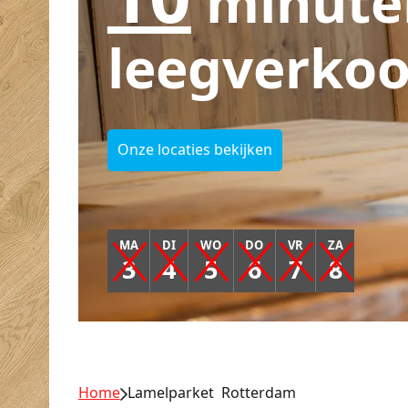
minute
leegverkoo
Onze locaties bekijken
MA
DI
WO
DO
VR
ZA
3
4
5
6
7
8
Home
Lamelparket Rotterdam