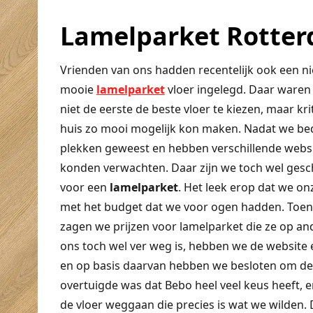
Lamelparket Rotte
Vrienden van ons hadden recentelijk ook een n
mooie
lamelparket
vloer ingelegd. Daar waren 
niet de eerste de beste vloer te kiezen, maar kr
huis zo mooi mogelijk kon maken. Nadat we bed
plekken geweest en hebben verschillende websi
konden verwachten. Daar zijn we toch wel gesc
voor een
lamelparket
. Het leek erop dat we o
met het budget dat we voor ogen hadden. Toen
zagen we prijzen voor lamelparket die ze op a
ons toch wel ver weg is, hebben we de website 
en op basis daarvan hebben we besloten om de
overtuigde was dat Bebo heel veel keus heeft,
de vloer weggaan die precies is wat we wilden