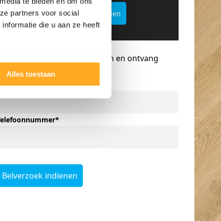
 media te bieden en om ons
ze partners voor social
Offertekiller openen
nformatie die u aan ze heeft
Gratis advies op maat
Vraag een terugbelverzoek aan en ontvang
persoonlijk advies.
Alles toestaan
Naam
*
Telefoonnummer
*
Belverzoek indienen