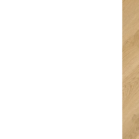
Ingeborg
Kurt Van den
Bouwmeester
Berghe
5/5
5/5
Fijne en snelle
Super goed
service. Ze denken
ontvangen met een
goed mee en je krijgt
hapje en een drankje
ruimte keuze te
erbij. Top prijzen en
drinken en te eten
super service,
erg verassend en
uitermate
super geregeld dus
vriendelijke mensen
alle sterren dik
met professionele
verdiend! Straks
uitleg.
genieten van
prachtige vloeren in
ons huis!