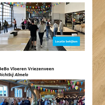
BeBo Vloeren Vriezenveen
Dichtbij Almelo