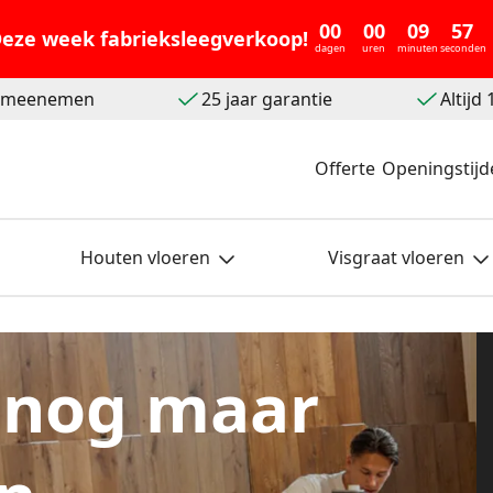
00
00
09
55
eze week fabrieksleegverkoop!
dagen
uren
minuten
seconden
t meenemen
25 jaar garantie
Altijd
Offerte
Openingstijd
Houten vloeren
Visgraat vloeren
 nog maar