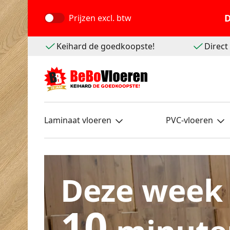
D
Prijzen
excl. btw
Keihard de goedkoopste!
Direc
Laminaat vloeren
PVC-vloeren
Deze week
10