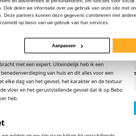
ent en advertenties te personaliseren, om functies voor social
rste keer dat ik zelf een vloer leg, en daarbij heb ik
. Ook delen we informatie over uw gebruik van onze site met on
bijgeleverde instructies en de tips van de verkoper
e. Deze partners kunnen deze gegevens combineren met andere i
n vrienden en familie) de vloer snel heb kunnen
erzameld op basis van uw gebruik van hun services.
is mét een mooie vloer. Ik had per ongeluk plinten
 12cm hoge plinten nodig, terwijl ik 8cm hoge plinten
Aanpassen
j Bebo om kunnen wisselen. Ook enkele vragen over de
 bij een enkele vraag over de vloer die Bebo niet
racht met een expert. Uiteindelijk heb ik een
benedenverdieping van huis en dit alles voor een
iet elke dag van het gevoel, het karakter en de textuur
 de vloer en het geruststellende gevoel dat ik op Bebo
oer heb.
et
 we wilden en we zijn gaan kijken bij verschillende