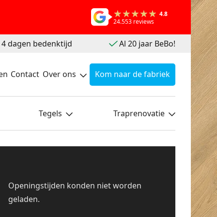
4.8
24.553 reviews
 14 dagen bedenktijd
Al 20 jaar BeBo!
en
Contact
Over ons
Kom naar de fabriek
Tegels
Traprenovatie
Openingstijden konden niet worden
geladen.