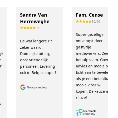
Sandra Van
Fam. Cense
Herreweghe
10/10
5/5
Super gezellige
!
ontvangst door
De wat langere rit
gastvrije
zeker waard.
jk
medewerkers. Zeer
Duidelijke uitleg,
e
behulpzaam. Goed
door vriendelijk
r
advies en mooie prijs.
personeel. Levering
Echt aan te bevelen
ook in België, super!
e
als je een betaalbare,
mooie vloer wil
kopen. De keuze is
reuze!
k