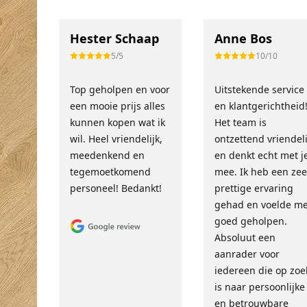
Hester Schaap
Anne Bos
5/5
10/10
Top geholpen en voor
Uitstekende service
een mooie prijs alles
en klantgerichtheid
kunnen kopen wat ik
Het team is
wil. Heel vriendelijk,
ontzettend vriendeli
meedenkend en
en denkt echt met j
tegemoetkomend
mee. Ik heb een zee
personeel! Bedankt!
prettige ervaring
gehad en voelde m
goed geholpen.
Absoluut een
aanrader voor
iedereen die op zoe
is naar persoonlijke
en betrouwbare