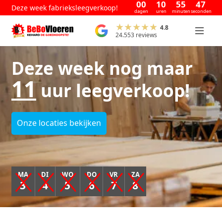
00
10
55
46
Deze week fabrieksleegverkoop!
dagen
uren
minuten
seconden
4.8
24.553 reviews
Deze week nog maar
11
uur leegverkoop!
Onze locaties bekijken
MA
DI
WO
DO
VR
ZA
3
4
5
6
7
8