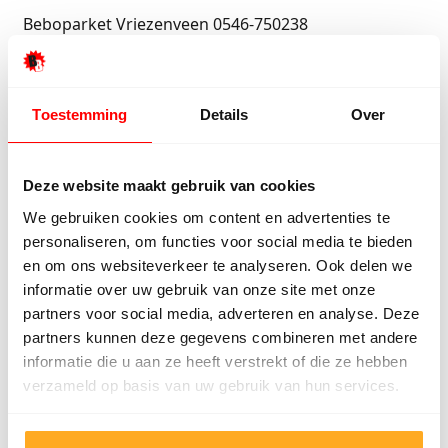
Beboparket Vriezenveen 0546-750238
Voor het goedkoopste
laminaat
laminaatoutlet Delft
Toestemming
Details
Over
laminaat leggen Delft
Deze website maakt gebruik van cookies
Laminaat kopen Delft
We gebruiken cookies om content en advertenties te
personaliseren, om functies voor social media te bieden
Laminaatvloeren Delft
en om ons websiteverkeer te analyseren. Ook delen we
Goedkoop laminaat
Delft
informatie over uw gebruik van onze site met onze
partners voor social media, adverteren en analyse. Deze
Meister laminaat
Delft
partners kunnen deze gegevens combineren met andere
informatie die u aan ze heeft verstrekt of die ze hebben
Laminaatwinkels
Delft
verzameld op basis van uw gebruik van hun services.
quickstep laminaat
Delft