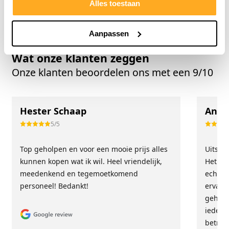
Alles toestaan
Restpartij laminaat
Delft
Aanpassen
Wat onze klanten zeggen
Onze klanten beoordelen ons met een 9/10
Hester Schaap
Anne
5/5
Top geholpen en voor een mooie prijs alles
Uitste
kunnen kopen wat ik wil. Heel vriendelijk,
Het tea
meedenkend en tegemoetkomend
echt m
personeel! Bedankt!
ervari
geholp
iederee
betrou