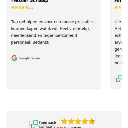
Hester Schaap
Anne
5/5
Top geholpen en voor een mooie prijs alles
Uitste
kunnen kopen wat ik wil. Heel vriendelijk,
Het tea
meedenkend en tegemoetkomend
echt m
personeel! Bedankt!
ervari
geholp
iederee
betrou