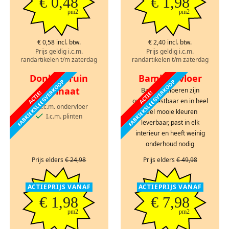
€ 0,48
€ 1,98
pm2
pm2
€ 0,58 incl. btw.
€ 2,40 incl. btw.
Prijs geldig i.c.m.
Prijs geldig i.c.m.
randartikelen t/m zaterdag
randartikelen t/m zaterdag
Donkerbruin
Bamboe vloer
FABRIEKSLEEGVERKOOP
FABRIEKSLEEGVERKOOP
laminaat
Bamboe vloeren zijn
ACTIE!
ACTIE!
onverwoestbaar en in heel
I.c.m. ondervloer
veel mooie kleuren
I.c.m. plinten
leverbaar, past in elk
interieur en heeft weinig
onderhoud nodig
Prijs elders
€ 24,98
Prijs elders
€ 49,98
ACTIEPRIJS VANAF
ACTIEPRIJS VANAF
€ 1,98
€ 7,98
pm2
pm2