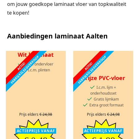
om jouw goedkope laminaat vloer van topkwaliteit
te kopen!
Aanbiedingen laminaat Aalten
Wit laminaat
FABRIEKSLEEGVERKOOP
FABRIEKSLEEGVERKOOP
ACTIE!
ACTIE!
I.c.m. ondervloer
I.c.m. plinten
Grijze PVC-vloer
I.c.m. lijm +
onderhoudsset
Gratis lijmkam
Extra groot formaat
Prijs elders
€ 24,98
Prijs elders
€ 24,98
ACTIEPRIJS VANAF
ACTIEPRIJS VANAF