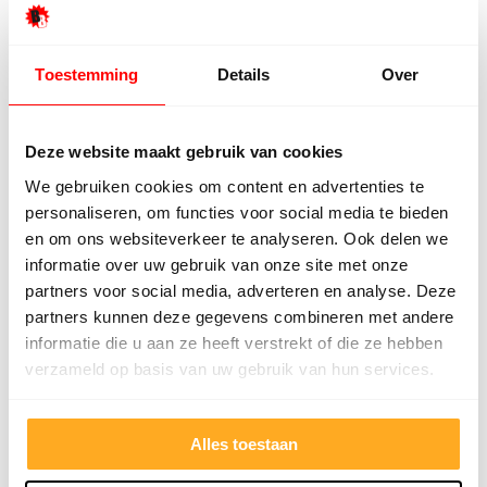
geen trailer, aanhanger of busje mee? Geen
probleem, maak je geen zorgen. BeBo beschikt
Toestemming
Details
Over
namelijk over een eigen transportservice! We
kunnen de nieuwe vloer eenvoudig bij je thuis
bezorgen in Aalten. In de meeste gevallen kunnen
Deze website maakt gebruik van cookies
we de volgende werkdag al leveren. De chauffeurs
We gebruiken cookies om content en advertenties te
rijden met plezier naar Aalten en door de rest van
personaliseren, om functies voor social media te bieden
het land om klanten blij te maken met een nieuwe
en om ons websiteverkeer te analyseren. Ook delen we
vloer. Dat is toch het leukste werk dat er is, mensen
informatie over uw gebruik van onze site met onze
partners voor social media, adverteren en analyse. Deze
blij maken!
partners kunnen deze gegevens combineren met andere
informatie die u aan ze heeft verstrekt of die ze hebben
verzameld op basis van uw gebruik van hun services.
Laminaatvloer leggen
Als jouw vloer is bezorgd in Aalten, kun je direct
Alles toestaan
beginnen met leggen. Het legwerk is niet moeilijk,
alle vloeren beschikken namelijk over een heel