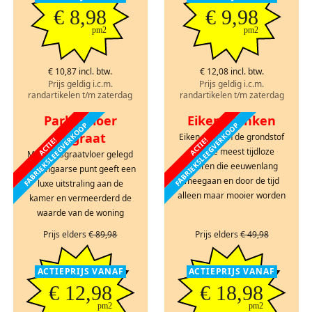
€ 8,98
€ 9,98
pm2
pm2
€ 10,87 incl. btw.
€ 12,08 incl. btw.
Prijs geldig i.c.m.
Prijs geldig i.c.m.
randartikelen t/m zaterdag
randartikelen t/m zaterdag
Parketvloer
Eiken planken
FABRIEKSLEEGVERKOOP
FABRIEKSLEEGVERKOOP
visgraat
Eiken planken de grondstof
ACTIE!
ACTIE!
voor de meest tijdloze
Mooie visgraatvloer gelegd
vloeren die eeuwenlang
in Hongaarse punt geeft een
meegaan en door de tijd
luxe uitstraling aan de
alleen maar mooier worden
kamer en vermeerderd de
waarde van de woning
Prijs elders
€ 89,98
Prijs elders
€ 49,98
ACTIEPRIJS VANAF
ACTIEPRIJS VANAF
€ 12,98
€ 18,98
pm2
pm2