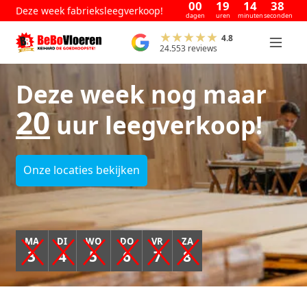
00
19
14
37
Deze week fabrieksleegverkoop!
dagen
uren
minuten
seconden
4.8
24.553 reviews
Deze week nog maar
20
uur leegverkoop!
Onze locaties bekijken
MA
DI
WO
DO
VR
ZA
3
4
5
6
7
8