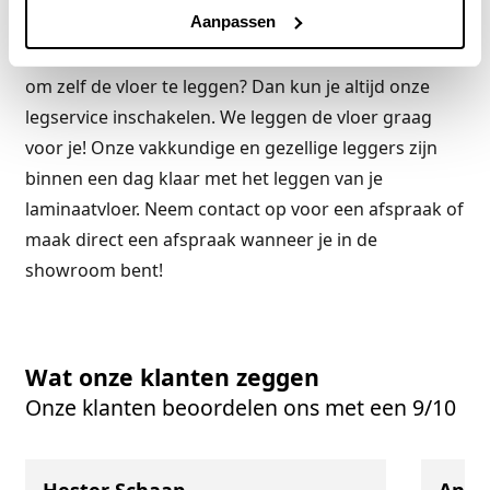
Aanpassen
handig kliksysteem. Hiermee wordt het leggen van je
eigen vloer heel eenvoudig. Heb je geen tijd of zin
om zelf de vloer te leggen? Dan kun je altijd onze
legservice inschakelen. We leggen de vloer graag
voor je! Onze vakkundige en gezellige leggers zijn
binnen een dag klaar met het leggen van je
laminaatvloer. Neem contact op voor een afspraak of
maak direct een afspraak wanneer je in de
showroom bent!
Wat onze klanten zeggen
Onze klanten beoordelen ons met een 9/10