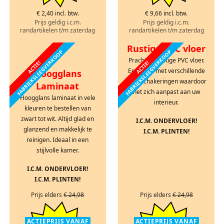
€ 2,40 incl. btw.
€ 9,66 incl. btw.
Prijs geldig i.c.m.
Prijs geldig i.c.m.
randartikelen t/m zaterdag
randartikelen t/m zaterdag
Rustige PVC vloer
FABRIEKSLEEGVERKOOP
FABRIEKSLEEGVERKOOP
Prachtige rustige PVC vloer.
ACTIE!
ACTIE!
Een vloer met verschillende
Hoogglans
kleurschakeringen waardoor
Laminaat
het zich aanpast aan uw
Hoogglans laminaat in vele
interieur.
kleuren te bestellen van
zwart tot wit. Altijd glad en
I.C.M. ONDERVLOER!
glanzend en makkelijk te
I.C.M. PLINTEN!
reinigen. Ideaal in een
stijlvolle kamer.
I.C.M. ONDERVLOER!
I.C.M. PLINTEN!
Prijs elders
€ 24,98
Prijs elders
€ 24,98
ACTIEPRIJS VANAF
ACTIEPRIJS VANAF