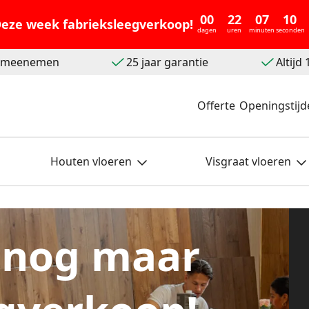
00
22
07
08
eze week fabrieksleegverkoop!
dagen
uren
minuten
seconden
t meenemen
25 jaar garantie
Altijd
Offerte
Openingstijd
Houten vloeren
Visgraat vloeren
 nog maar