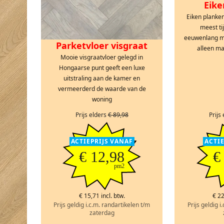
Eike
Eiken planke
meest ti
eeuwenlang me
Parketvloer visgraat
alleen m
Mooie visgraatvloer gelegd in
Hongaarse punt geeft een luxe
uitstraling aan de kamer en
vermeerderd de waarde van de
woning
Prijs elders
€ 89,98
Prijs
ACTIEPRIJS VANAF
ACTI
€ 12,98
€
pm2
€ 15,71 incl. btw.
€ 22
Prijs geldig i.c.m. randartikelen t/m
Prijs geldig i
zaterdag