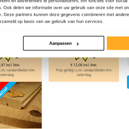
ent en advertenties te personaliseren, om functies voor social
. ONDERVLOER!
I.C.M. ONDERVLOER!
. Ook delen we informatie over uw gebruik van onze site met on
.M. PLINTEN!
I.C.M. PLINTEN!
e. Deze partners kunnen deze gegevens combineren met andere i
 elders
€ 24,98
Prijs elders
€ 24,98
erzameld op basis van uw gebruik van hun services.
EPRIJS VANAF
ACTIEPRIJS VANAF
 8,98
€ 9,98
Aanpassen
pm2
pm2
,87 incl. btw.
€ 12,08 incl. btw.
.c.m. randartikelen t/m
Prijs geldig i.c.m. randartikelen t/m
zaterdag
zaterdag
ERKOOP