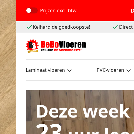
D
Prijzen
excl. btw
Keihard de goedkoopste!
Direc
Laminaat vloeren
PVC-vloeren
Deze week
23