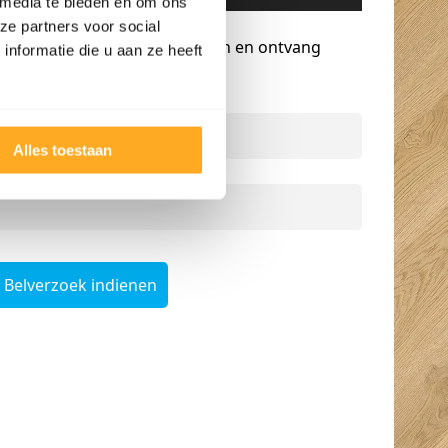
 media te bieden en om ons
Gratis advies op maat
ze partners voor social
Vraag een terugbelverzoek aan en ontvang
nformatie die u aan ze heeft
persoonlijk advies.
Naam
*
Alles toestaan
Telefoonnummer
*
Belverzoek indienen