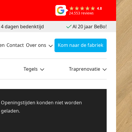
4.8
24.553 reviews
 14 dagen bedenktijd
Al 20 jaar BeBo!
en
Contact
Over ons
Kom naar de fabriek
Tegels
Traprenovatie
Openingstijden konden niet worden
geladen.