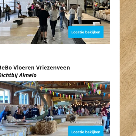
BeBo Vloeren Vriezenveen
Dichtbij Almelo