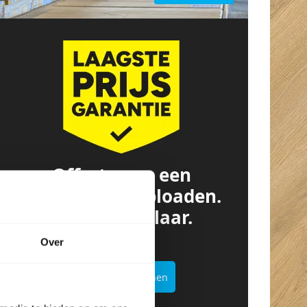
Offerte van een
concurrent? Uploaden.
Besparen. Klaar.
Over
Offertekiller openen