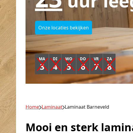
uur lee
Onze locaties bekijken
MA
DI
WO
DO
VR
ZA
3
4
5
6
7
8
Home
Laminaat
Laminaat Barneveld
Mooi en sterk lamin