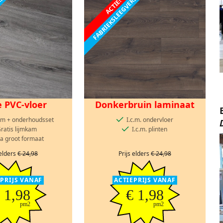
ERKOOP
FABRIEKSLEEGVERKOOP
ACTIE!
e PVC-vloer
Donkerbruin laminaat
lijm + onderhoudsset
I.c.m. ondervloer
ratis lijmkam
I.c.m. plinten
ra groot formaat
 elders
€ 24,98
Prijs elders
€ 24,98
EPRIJS VANAF
ACTIEPRIJS VANAF
 1,98
€ 1,98
pm2
pm2