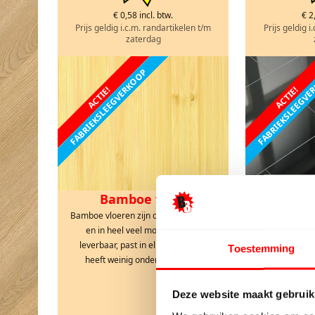
€ 0,58 incl. btw.
€ 2
Prijs geldig i.c.m. randartikelen t/m
Prijs geldig i
zaterdag
FABRIEKSLEEGVERKOOP
FABRIEKSLEEGV
ACTIE!
ACTIE!
Bamboe vloer
Bamboe vloeren zijn onverwoestbaar
en in heel veel mooie kleuren
Hooggl
leverbaar, past in elk interieur en
Toestemming
Hoogglans lami
heeft weinig onderhoud nodig
bestellen van z
en glanzend en
Deze website maakt gebruik
Ideaal in e