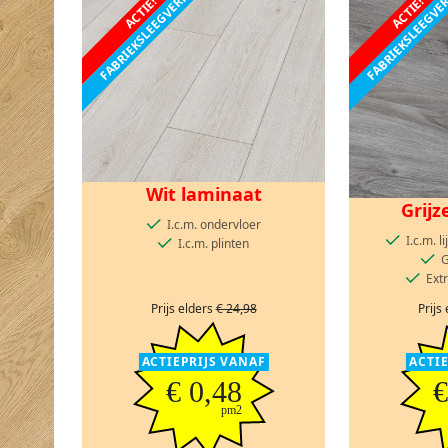
FABRIEKSLEEGVERKOOP
FABRIEKSLEEGV
ACTIE!
ACTIE!
Wit laminaat
Grijz
I.c.m. ondervloer
I.c.m. 
I.c.m. plinten
G
Ext
Prijs elders
€ 24,98
Prijs
ACTIEPRIJS VANAF
ACTI
€ 0,48
€
pm2