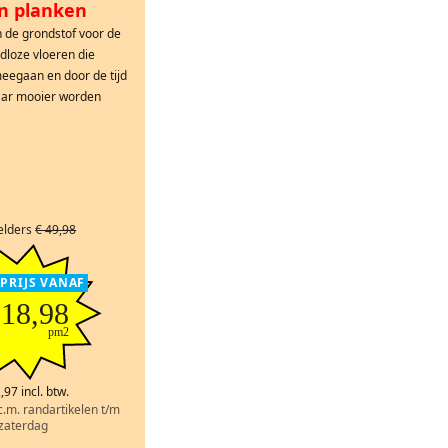
n planken
n de grondstof voor de
jdloze vloeren die
egaan en door de tijd
aar mooier worden
 elders
€ 49,98
EPRIJS VANAF
 18,98
pm2
,97 incl. btw.
.c.m. randartikelen t/m
zaterdag