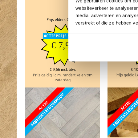
We gebruiken cookies om cont
I.C.M
websiteverkeer te analyseren
I.C
media, adverteren en analys
Prijs elders
€ 49,98
Prijs
verstrekt of die ze hebben v
ACTIEPRIJS VANAF
ACTI
€ 7,98
€
pm2
€ 9,66 incl. btw.
€ 10
Prijs geldig i.c.m. randartikelen t/m
Prijs geldig i
zaterdag
FABRIEKSLEEGVERKOOP
FABRIEKSLEEGV
ACTIE!
ACTIE!