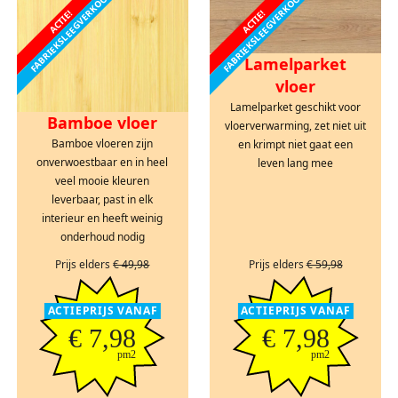
FABRIEKSLEEGVERKOOP
FABRIEKSLEEGVERKOOP
ACTIE!
ACTIE!
Lamelparket
vloer
Lamelparket geschikt voor
Bamboe vloer
vloerverwarming, zet niet uit
Bamboe vloeren zijn
en krimpt niet gaat een
onverwoestbaar en in heel
leven lang mee
veel mooie kleuren
leverbaar, past in elk
interieur en heeft weinig
onderhoud nodig
Prijs elders
€ 49,98
Prijs elders
€ 59,98
ACTIEPRIJS VANAF
ACTIEPRIJS VANAF
€ 7,98
€ 7,98
pm2
pm2