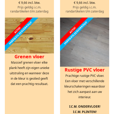
€ 9,66 incl. btw.
€ 9,66 incl. btw.
Prijs geldig i.c.m.
Prijs geldig i.c.m.
randartikelen t/m zaterdag
randartikelen t/m zaterdag
FABRIEKSLEEGVERKOOP
FABRIEKSLEEGVERKOOP
ACTIE!
ACTIE!
Grenen vloer
Massief grenen vloer elke
plank heeft zijn eigen unieke
Rustige PVC vloer
uitstraling en wanneer deze
Prachtige rustige PVC vloer.
in de kleur is geolied geeft
Een vloer met verschillende
dat een prachtig resultaat.
kleurschakeringen waardoor
het zich aanpast aan uw
interieur.
I.C.M. ONDERVLOER!
I.C.M. PLINTEN!