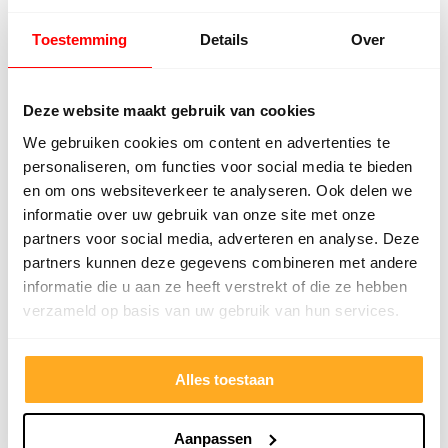
Ons assortiment laminaat voor jouw
woning in Best
Toestemming
Details
Over
Wij hebben veel keuze in veel verschillende soorten
laminaat. Zo vind je bij ons houtlook laminaat, in
Deze website maakt gebruik van cookies
verschillende afmetingen en uitvoeringen. Zoals
We gebruiken cookies om content en advertenties te
geprofileerd en met v-groef, veel soorten tegellook
personaliseren, om functies voor social media te bieden
laminaat, natuursteen, marmer en hoogglans en de
en om ons websiteverkeer te analyseren. Ook delen we
nieuwste visgraat laminaatvloeren. Er is dus altijd
informatie over uw gebruik van onze site met onze
wel een laminaat dat past bij jouw interieur en
partners voor social media, adverteren en analyse. Deze
partners kunnen deze gegevens combineren met andere
woning in Best. Naast laminaat verkopen we ook alle
informatie die u aan ze heeft verstrekt of die ze hebben
benodigde randartikelen zoals, ondervloeren en
verzameld op basis van uw gebruik van hun services.
plinten. Ook hebben we onderhoudsproducten te
koop, zodat jouw vloer nog langer mooi blijft.
Alles toestaan
De bezorg- en legservice
Aanpassen