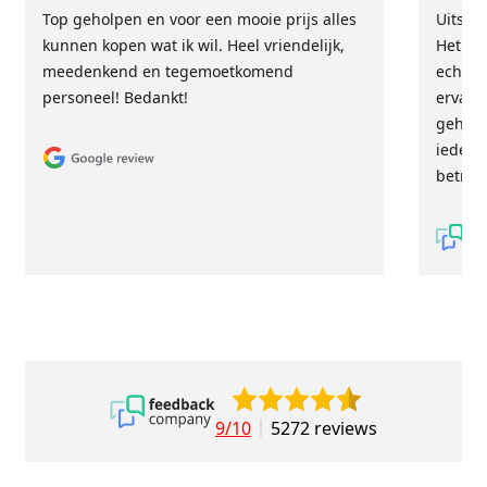
Top geholpen en voor een mooie prijs alles
Uitste
kunnen kopen wat ik wil. Heel vriendelijk,
Het tea
meedenkend en tegemoetkomend
echt m
personeel! Bedankt!
ervari
geholp
iederee
betrou
9/10
5272 reviews