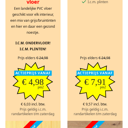
vloer
I.c.m. plinten
Een landelijke PVC vloer
geschikt voor elk interieur,
een mix van grijs/bruintinten
en hier en daar een gezond
noestje.
I.C.M. ONDERVLOER!
I.C.M. PLINTEN!
Prijs elders
€ 24,98
Prijs elders
€ 24,98
ACTIEPRIJS VANAF
ACTIEPRIJS VANAF
€ 4,98
€ 7,91
pm2
pm2
€ 6,03 incl. btw.
€ 9,57 incl. btw.
Prijs geldig i.c.m.
Prijs geldig i.c.m.
randartikelen t/m zaterdag
randartikelen t/m zaterdag