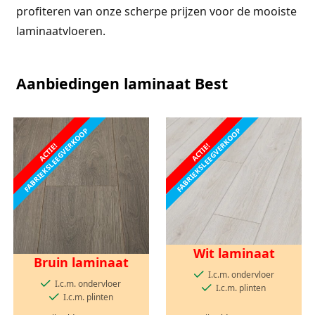
profiteren van onze scherpe prijzen voor de mooiste
laminaatvloeren.
Aanbiedingen laminaat Best
FABRIEKSLEEGVERKOOP
FABRIEKSLEEGVERKOOP
ACTIE!
ACTIE!
Wit laminaat
Bruin laminaat
I.c.m. ondervloer
I.c.m. ondervloer
I.c.m. plinten
I.c.m. plinten