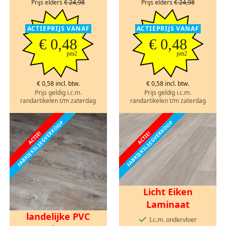
Prijs elders
€ 24,98
Prijs elders
€ 24,98
ACTIEPRIJS VANAF
ACTIEPRIJS VANAF
€ 0,48
€ 0,48
pm2
pm2
€ 0,58 incl. btw.
€ 0,58 incl. btw.
Prijs geldig i.c.m.
Prijs geldig i.c.m.
randartikelen t/m zaterdag
randartikelen t/m zaterdag
FABRIEKSLEEGVERKOOP
FABRIEKSLEEGVERKOOP
ACTIE!
ACTIE!
Licht Eiken
Laminaat
landelijke PVC
I.c.m. ondervloer