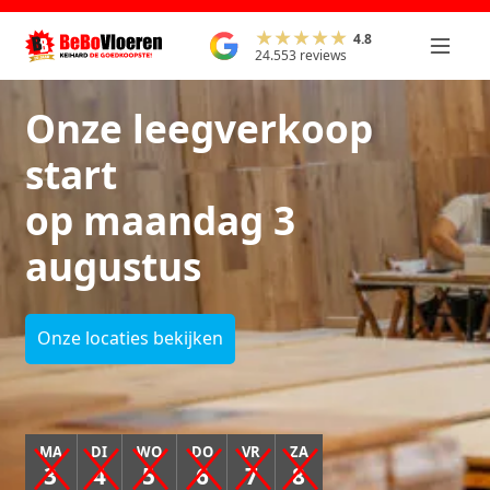
4.8
24.553 reviews
Onze leegverkoop
start
op maandag 3
augustus
Onze locaties bekijken
MA
DI
WO
DO
VR
ZA
3
4
5
6
7
8