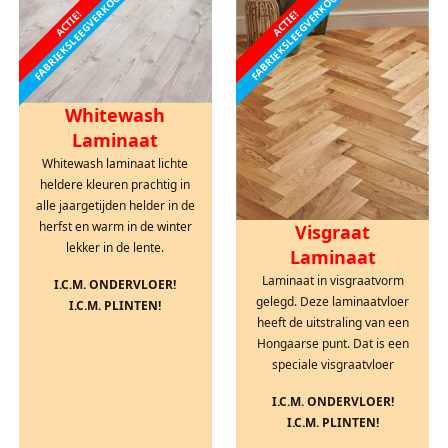
FABRIEKSLEEGVERKOOP
FABRIEKSLEEGVERKOOP
ACTIE!
ACTIE!
Whitewash
Laminaat
Whitewash laminaat lichte
heldere kleuren prachtig in
alle jaargetijden helder in de
herfst en warm in de winter
Visgraat
lekker in de lente.
Laminaat
Laminaat in visgraatvorm
I.C.M. ONDERVLOER!
gelegd. Deze laminaatvloer
I.C.M. PLINTEN!
heeft de uitstraling van een
Hongaarse punt. Dat is een
speciale visgraatvloer
I.C.M. ONDERVLOER!
I.C.M. PLINTEN!