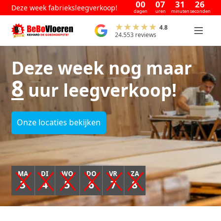
00
07
31
25
Deze week fabrieksleegverkoop!
dagen
uren
minuten
seconden
4.8
24.553 reviews
Deze week nog maar
8
uur leegverkoop!
Onze locaties bekijken
MA
DI
WO
DO
VR
ZA
3
4
5
6
7
8