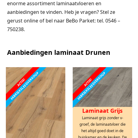
enorme assortiment laminaatvloeren en
aanbiedingen te vinden. Heb je vragen? Stel ze
gerust online of bel naar BeBo Parket: tel. 0546 –
750238.
Aanbiedingen laminaat Drunen
FABRIEKSLEEGVERKOOP
FABRIEKSLEEGVERKOOP
ACTIE!
ACTIE!
Laminaat Grijs
Laminaat grijs zonder v-
groef, de laminaatvloer die
het altijd goed doet in de
huiskamer en de keuken. De