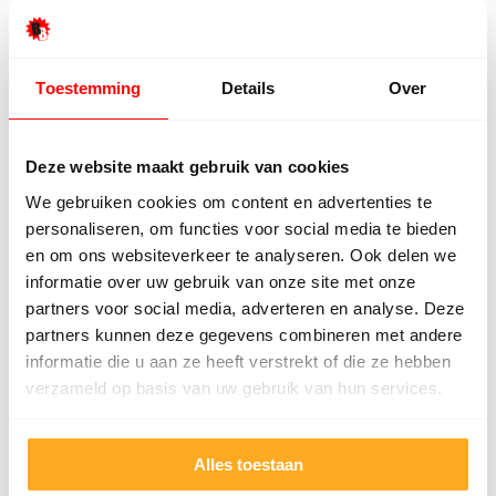
wereld, door eigen inkopers laminaat importeren,
hebben wij altijd de nieuwste trends en kleuren in
huis. BeBo Parket heeft het ruimste aanbod van
Toestemming
Details
Over
Europa. Ook de rand artikelen die bij een laminaat in
Drunen horen kan BeBo Parket leveren, zoals
Deze website maakt gebruik van cookies
verschillende soorten onder vloeren of plinten.
We gebruiken cookies om content en advertenties te
Bekijk onze website voor een eerste indruk van ons
personaliseren, om functies voor social media te bieden
bedrijf.
en om ons websiteverkeer te analyseren. Ook delen we
informatie over uw gebruik van onze site met onze
partners voor social media, adverteren en analyse. Deze
De bezorg- en legservice voor
partners kunnen deze gegevens combineren met andere
laminaat in Drunen
informatie die u aan ze heeft verstrekt of die ze hebben
verzameld op basis van uw gebruik van hun services.
Ook de bezorg- en legservice voor laminaat in
Drunen is bij BeBo Parket onder een dak. Wij hebben
elke werkdag 27 trailers die op weg zijn naar klanten
Alles toestaan
in heel Nederland tot onze beschikking. Wie de