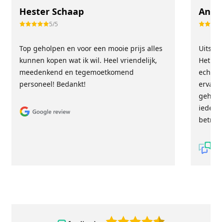
Hester Schaap
Anne
5/5
Top geholpen en voor een mooie prijs alles
Uitste
kunnen kopen wat ik wil. Heel vriendelijk,
Het tea
meedenkend en tegemoetkomend
echt m
personeel! Bedankt!
ervari
geholp
iederee
betrou