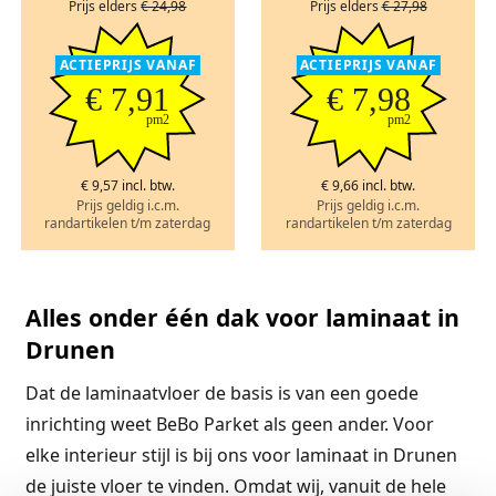
Prijs elders
€ 24,98
Prijs elders
€ 27,98
ACTIEPRIJS VANAF
ACTIEPRIJS VANAF
€ 7,91
€ 7,98
pm2
pm2
€ 9,57 incl. btw.
€ 9,66 incl. btw.
Prijs geldig i.c.m.
Prijs geldig i.c.m.
randartikelen t/m zaterdag
randartikelen t/m zaterdag
Alles onder één dak voor laminaat in
Drunen
Dat de laminaatvloer de basis is van een goede
inrichting weet BeBo Parket als geen ander. Voor
elke interieur stijl is bij ons voor laminaat in Drunen
de juiste vloer te vinden. Omdat wij, vanuit de hele