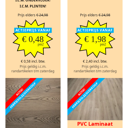
I.C.M. ONDERVLOER!
I.C.M. PLINTEN!
Prijs elders
€ 24,98
Prijs elders
€ 24,98
ACTIEPRIJS VANAF
ACTIEPRIJS VANAF
€ 0,48
€ 1,98
pm2
pm2
€ 0,58 incl. btw.
€ 2,40 incl. btw.
Prijs geldig i.c.m.
Prijs geldig i.c.m.
randartikelen t/m zaterdag
randartikelen t/m zaterdag
FABRIEKSLEEGVERKOOP
FABRIEKSLEEGVERKOOP
ACTIE!
ACTIE!
PVC Laminaat