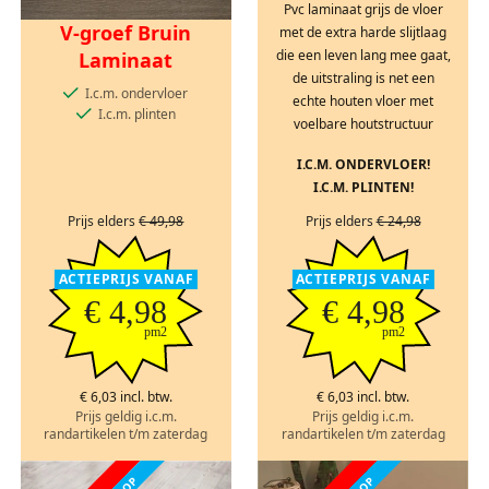
Pvc laminaat grijs de vloer
V-groef Bruin
met de extra harde slijtlaag
die een leven lang mee gaat,
Laminaat
de uitstraling is net een
I.c.m. ondervloer
echte houten vloer met
I.c.m. plinten
voelbare houtstructuur
I.C.M. ONDERVLOER!
I.C.M. PLINTEN!
Prijs elders
€ 49,98
Prijs elders
€ 24,98
ACTIEPRIJS VANAF
ACTIEPRIJS VANAF
€ 4,98
€ 4,98
pm2
pm2
€ 6,03 incl. btw.
€ 6,03 incl. btw.
Prijs geldig i.c.m.
Prijs geldig i.c.m.
randartikelen t/m zaterdag
randartikelen t/m zaterdag