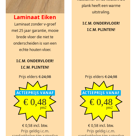
plank heeft een warme
uitstraling.
Laminaat Eiken
I.C.M. ONDERVLOER!
Laminaat zonder v-groef
I.C.M. PLINTEN!
met 25 jaar garantie, mooie
brede vloer die niet te
onderscheiden is van een
echte houten vloer.
I.C.M. ONDERVLOER!
I.C.M. PLINTEN!
Prijs elders
€ 24,98
Prijs elders
€ 24,98
ACTIEPRIJS VANAF
ACTIEPRIJS VANAF
€ 0,48
€ 0,48
pm2
pm2
€ 0,58 incl. btw.
€ 0,58 incl. btw.
Prijs geldig i.c.m.
Prijs geldig i.c.m.
randartikelen t/m zaterdag
randartikelen t/m zaterdag