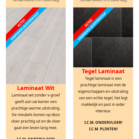
FABRIEKSLEEGVERKOOP
FABRIEKSLEEGVERKOOP
ACTIE!
ACTIE!
Tegel Laminaat
Tegel laminaat is een
prachtige laminaat met de
Laminaat Wit
eigenschappen en uitstraling
Laminaat wit zonder v-groef
van een echte tegel, het legt
geeft aan uw kamer een
makkelijk en past in ieder
prachtige warme uitstraling.
interieur.
De meubels komen op deze
vloer prachtig uit en de vloer
I.C.M. ONDERVLOER!
gaat een leven lang mee.
I.C.M. PLINTEN!