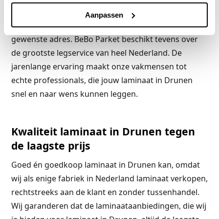
aankoop niet direct mee wil of kan nemen, kan een
Aanpassen
afspraak maken voor een bezorgdatum op het
gewenste adres. BeBo Parket beschikt tevens over
de grootste legservice van heel Nederland. De
jarenlange ervaring maakt onze vakmensen tot
echte professionals, die jouw laminaat in Drunen
snel en naar wens kunnen leggen.
Kwaliteit laminaat in Drunen tegen
de laagste prijs
Goed én goedkoop laminaat in Drunen kan, omdat
wij als enige fabriek in Nederland laminaat verkopen,
rechtstreeks aan de klant en zonder tussenhandel.
Wij garanderen dat de laminaataanbiedingen, die wij