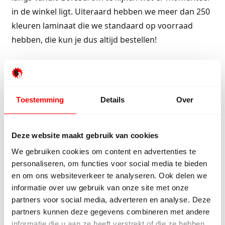
in de winkel ligt. Uiteraard hebben we meer dan 250
kleuren laminaat die we standaard op voorraad
hebben, die kun je dus altijd bestellen!
De vele gemakken van laminaat
Veel mensen kiezen voor een laminaatvloer omdat
Toestemming
Details
Over
deze zo praktisch is. Het is goedkoop in de aanschaf,
eenvoudig te leggen, makkelijk te reinigen en
Deze website maakt gebruik van cookies
beschikbaar in vele kleuren en dessins. Er is een
We gebruiken cookies om content en advertenties te
laminaatvloer voor elk interieur! Of je nou een
personaliseren, om functies voor social media te bieden
Scandinavisch interieur hebt, een klassiek interieur
en om ons websiteverkeer te analyseren. Ook delen we
of juist een heel strak modern interieur. Een
informatie over uw gebruik van onze site met onze
laminaatvloer past altijd! Kies ook voor gemak en
partners voor social media, adverteren en analyse. Deze
kwaliteit voor een lage prijs.
partners kunnen deze gegevens combineren met andere
informatie die u aan ze heeft verstrekt of die ze hebben