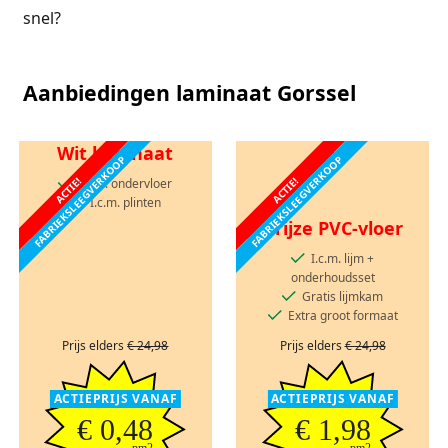
snel?
Aanbiedingen laminaat Gorssel
Wit laminaat
FABRIEKSLEEGVERKOOP
FABRIEKSLEEGVERKOOP
ACTIE!
ACTIE!
I.c.m. ondervloer
I.c.m. plinten
Grijze PVC-vloer
I.c.m. lijm +
onderhoudsset
Gratis lijmkam
Extra groot formaat
Prijs elders
€ 24,98
Prijs elders
€ 24,98
ACTIEPRIJS VANAF
ACTIEPRIJS VANAF
€ 0,48
€ 1,98
pm2
pm2