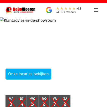
4.8
24.553 reviews
Onze leegverkoop
start
op maandag 3
augustus
Onze locaties bekijken
MA
DI
WO
DO
VR
ZA
3
4
5
6
7
8