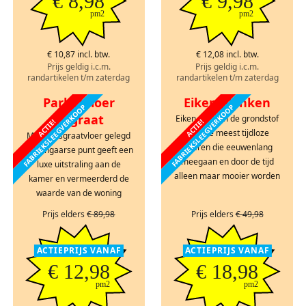
€ 8,98
€ 9,98
pm2
pm2
€ 10,87 incl. btw.
€ 12,08 incl. btw.
Prijs geldig i.c.m.
Prijs geldig i.c.m.
randartikelen t/m zaterdag
randartikelen t/m zaterdag
Parketvloer
Eiken planken
FABRIEKSLEEGVERKOOP
FABRIEKSLEEGVERKOOP
visgraat
Eiken planken de grondstof
ACTIE!
ACTIE!
voor de meest tijdloze
Mooie visgraatvloer gelegd
vloeren die eeuwenlang
in Hongaarse punt geeft een
meegaan en door de tijd
luxe uitstraling aan de
alleen maar mooier worden
kamer en vermeerderd de
waarde van de woning
Prijs elders
€ 89,98
Prijs elders
€ 49,98
ACTIEPRIJS VANAF
ACTIEPRIJS VANAF
€ 12,98
€ 18,98
pm2
pm2