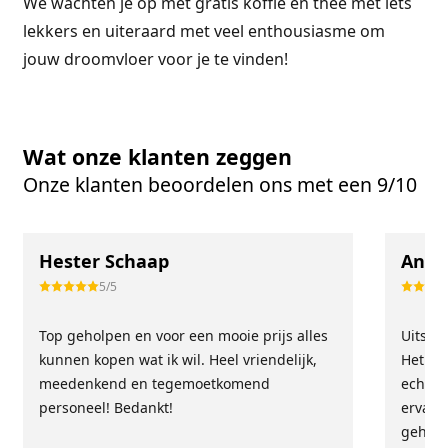
We wachten je op met gratis koffie en thee met iets
lekkers en uiteraard met veel enthousiasme om
jouw droomvloer voor je te vinden!
Wat onze klanten zeggen
Onze klanten beoordelen ons met een 9/10
Hester Schaap
Anne
5/5
Top geholpen en voor een mooie prijs alles
Uitste
kunnen kopen wat ik wil. Heel vriendelijk,
Het tea
meedenkend en tegemoetkomend
echt m
personeel! Bedankt!
ervari
geholp