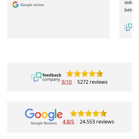
iederee
betrou
9/10
5272 reviews
4.8/5
24.553 reviews