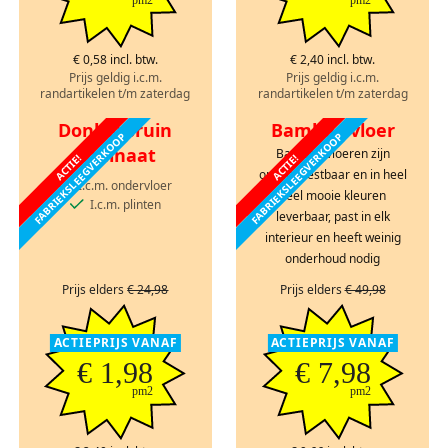
€ 0,58 incl. btw.
€ 2,40 incl. btw.
Prijs geldig i.c.m.
Prijs geldig i.c.m.
randartikelen t/m zaterdag
randartikelen t/m zaterdag
Donkerbruin
Bamboe vloer
FABRIEKSLEEGVERKOOP
FABRIEKSLEEGVERKOOP
laminaat
Bamboe vloeren zijn
ACTIE!
ACTIE!
onverwoestbaar en in heel
I.c.m. ondervloer
veel mooie kleuren
I.c.m. plinten
leverbaar, past in elk
interieur en heeft weinig
onderhoud nodig
Prijs elders
€ 24,98
Prijs elders
€ 49,98
ACTIEPRIJS VANAF
ACTIEPRIJS VANAF
€ 1,98
€ 7,98
pm2
pm2