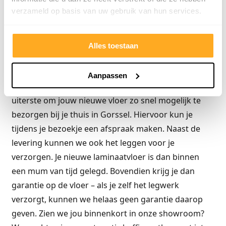
verzameld op basis van uw gebruik van hun services.
Laminaatvloer bezorgen in Gorssel
Als je bij ons in de showroom bent geweest, kun je
Alles toestaan
ervoor kiezen om de nieuwe laminaatvloer direct
mee te nemen. Dit kan alleen als de vloer op
Aanpassen
voorraad is. Is dat niet het geval, dan gaan we tot het
uiterste om jouw nieuwe vloer zo snel mogelijk te
bezorgen bij je thuis in Gorssel. Hiervoor kun je
tijdens je bezoekje een afspraak maken. Naast de
levering kunnen we ook het leggen voor je
verzorgen. Je nieuwe laminaatvloer is dan binnen
een mum van tijd gelegd. Bovendien krijg je dan
garantie op de vloer – als je zelf het legwerk
verzorgt, kunnen we helaas geen garantie daarop
geven. Zien we jou binnenkort in onze showroom?