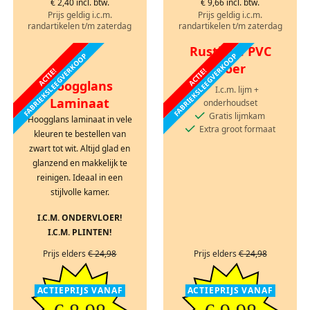
€ 2,40 incl. btw.
€ 9,66 incl. btw.
Prijs geldig i.c.m.
Prijs geldig i.c.m.
randartikelen t/m zaterdag
randartikelen t/m zaterdag
Rustieke PVC
FABRIEKSLEEGVERKOOP
FABRIEKSLEEGVERKOOP
vloer
ACTIE!
ACTIE!
Hoogglans
I.c.m. lijm +
Laminaat
onderhoudset
Gratis lijmkam
Hoogglans laminaat in vele
Extra groot formaat
kleuren te bestellen van
zwart tot wit. Altijd glad en
glanzend en makkelijk te
reinigen. Ideaal in een
stijlvolle kamer.
I.C.M. ONDERVLOER!
I.C.M. PLINTEN!
Prijs elders
€ 24,98
Prijs elders
€ 24,98
ACTIEPRIJS VANAF
ACTIEPRIJS VANAF