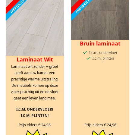
Bruin laminaat
I.c.m. ondervloer
I.c.m. plinten
Laminaat Wit
Laminaat wit zonder v-groef
geeft aan uw kamer een
prachtige warme uitstraling.
De meubels komen op deze
vloer prachtig uit en de vloer
gaat een leven lang mee.
I.C.M. ONDERVLOER!
I.C.M. PLINTEN!
Prijs elders
€ 24,98
Prijs elders
€ 24,98