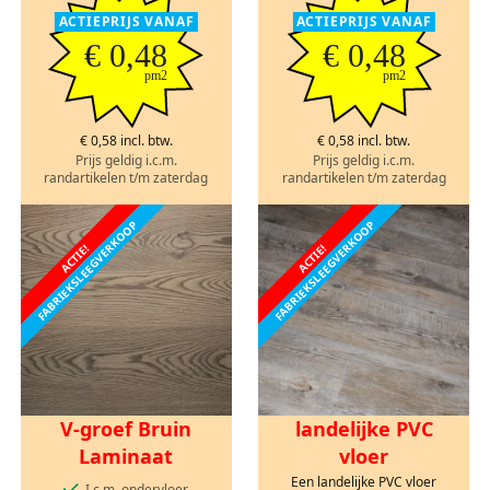
ACTIEPRIJS VANAF
ACTIEPRIJS VANAF
€ 0,48
€ 0,48
pm2
pm2
€ 0,58 incl. btw.
€ 0,58 incl. btw.
Prijs geldig i.c.m.
Prijs geldig i.c.m.
randartikelen t/m zaterdag
randartikelen t/m zaterdag
FABRIEKSLEEGVERKOOP
FABRIEKSLEEGVERKOOP
ACTIE!
ACTIE!
V-groef Bruin
landelijke PVC
Laminaat
vloer
Een landelijke PVC vloer
I.c.m. ondervloer