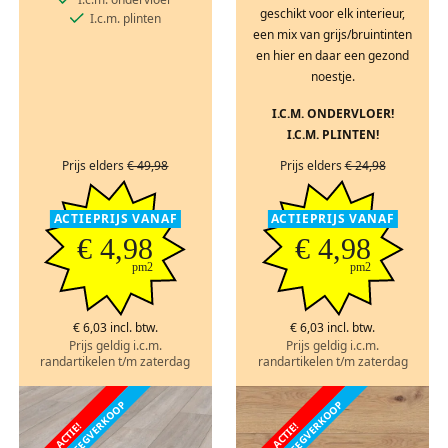
geschikt voor elk interieur,
I.c.m. plinten
een mix van grijs/bruintinten
en hier en daar een gezond
noestje.
I.C.M. ONDERVLOER!
I.C.M. PLINTEN!
Prijs elders
€ 49,98
Prijs elders
€ 24,98
ACTIEPRIJS VANAF
ACTIEPRIJS VANAF
€ 4,98
€ 4,98
pm2
pm2
€ 6,03 incl. btw.
€ 6,03 incl. btw.
Prijs geldig i.c.m.
Prijs geldig i.c.m.
randartikelen t/m zaterdag
randartikelen t/m zaterdag
FABRIEKSLEEGVERKOOP
FABRIEKSLEEGVERKOOP
ACTIE!
ACTIE!