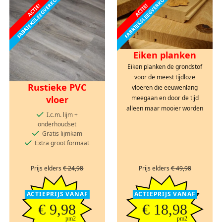
FABRIEKSLEEGVERKOOP
FABRIEKSLEEGVERKOOP
ACTIE!
ACTIE!
Eiken planken
Eiken planken de grondstof
voor de meest tijdloze
Rustieke PVC
vloeren die eeuwenlang
vloer
meegaan en door de tijd
alleen maar mooier worden
I.c.m. lijm +
onderhoudset
Gratis lijmkam
Extra groot formaat
Prijs elders
€ 24,98
Prijs elders
€ 49,98
ACTIEPRIJS VANAF
ACTIEPRIJS VANAF
€ 9,98
€ 18,98
pm2
pm2