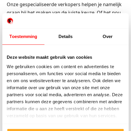
Onze gespecialiseerde verkopers helpen je namelijk
graag bij het maken van de juiste keuze. Of het nou
gaat over prijs, kleur, structuur. Noem het maar op
en onze werknemers staan graag voor je klaar.
Toestemming
Details
Over
Lever- en legservice Hilversum
Deze website maakt gebruik van cookies
Nou hoef je er gelukkig niet voor te kiezen om direct
We gebruiken cookies om content en advertenties te
een vloer van ons mee te nemen. Wij kunnen deze
personaliseren, om functies voor social media te bieden
gewoon
thuisbezorgen
. Onze bezorgservice gaat
en om ons websiteverkeer te analyseren. Ook delen we
door heel Nederland en dus ook naar Hilversum. Wij
informatie over uw gebruik van onze site met onze
partners voor social media, adverteren en analyse. Deze
zetten de vloer bij je thuis neer, zodat je zelf niet
partners kunnen deze gegevens combineren met andere
hoeft te zorgen voor een aanhanger of bus. Ook is
informatie die u aan ze heeft verstrekt of die ze hebben
de mogelijkheid er om de vloer direct mee te nemen.
verzameld op basis van uw gebruik van hun services.
Als je de vloer thuis hebt in Hilversum en de vloer is
geacclimatiseerd kan je de vloer door ons
laten