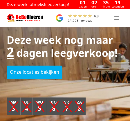
01
02
35
19
Deze week fabrieksleegverkoop!
dagen
uren
minuten
seconden
4.8
24.553 reviews
Deze week nog maar
2
dagen leegverkoop!
Onze locaties bekijken
MA
DI
WO
DO
VR
ZA
3
4
5
6
7
8