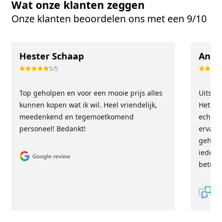
Wat onze klanten zeggen
Onze klanten beoordelen ons met een 9/10
Hester Schaap
Anne
5/5
Top geholpen en voor een mooie prijs alles
Uitste
kunnen kopen wat ik wil. Heel vriendelijk,
Het tea
meedenkend en tegemoetkomend
echt m
personeel! Bedankt!
ervari
geholp
iederee
betrou