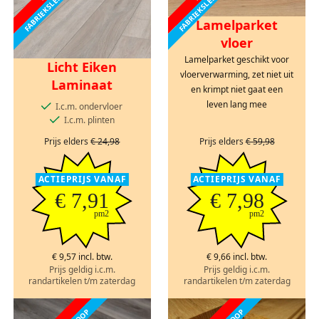
Lamelparket
vloer
Lamelparket geschikt voor
Licht Eiken
vloerverwarming, zet niet uit
Laminaat
en krimpt niet gaat een
leven lang mee
I.c.m. ondervloer
I.c.m. plinten
Prijs elders
€ 24,98
Prijs elders
€ 59,98
ACTIEPRIJS VANAF
ACTIEPRIJS VANAF
€ 7,91
€ 7,98
pm2
pm2
€ 9,57 incl. btw.
€ 9,66 incl. btw.
Prijs geldig i.c.m.
Prijs geldig i.c.m.
randartikelen t/m zaterdag
randartikelen t/m zaterdag