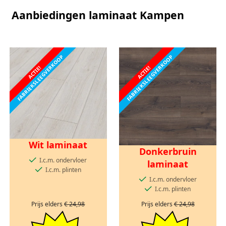
Aanbiedingen laminaat Kampen
FABRIEKSLEEGVERKOOP
FABRIEKSLEEGVERKOOP
ACTIE!
ACTIE!
Wit laminaat
Donkerbruin
I.c.m. ondervloer
laminaat
I.c.m. plinten
I.c.m. ondervloer
I.c.m. plinten
Prijs elders
€ 24,98
Prijs elders
€ 24,98