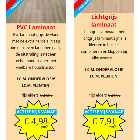
Lichtgrijs
laminaat
PVC Laminaat
Lichtgrijs laminaat, met
Pvc laminaat grijs de vloer
lichtgrijs laminaat zijn alle
met de extra harde slijtlaag
kleuren in huis te
die een leven lang mee gaat,
combineren en kloppen bij
de uitstraling is net een
elke woonstijl.
echte houten vloer met
voelbare houtstructuur
I.C.M. ONDERVLOER!
I.C.M. PLINTEN!
I.C.M. ONDERVLOER!
I.C.M. PLINTEN!
Prijs elders
€ 24,98
Prijs elders
€ 24,98
ACTIEPRIJS VANAF
ACTIEPRIJS VANAF
€ 4,98
€ 7,91
pm2
pm2