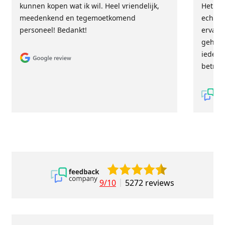
kunnen kopen wat ik wil. Heel vriendelijk,
Het tea
meedenkend en tegemoetkomend
echt m
personeel! Bedankt!
ervari
geholp
iederee
betrou
9/10
5272 reviews