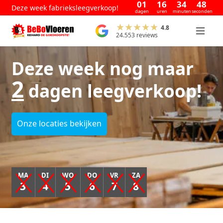
01
16
34
48
Deze week fabrieksleegverkoop!
dagen
uren
minuten
seconden
4.8
24.553 reviews
Deze week nog maar
2
dagen leegverkoop!
Onze locaties bekijken
MA
DI
WO
DO
VR
ZA
3
4
5
6
7
8