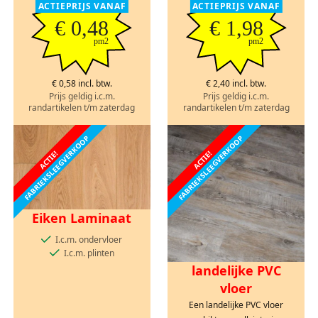
ACTIEPRIJS VANAF
ACTIEPRIJS VANAF
€ 0,48
€ 1,98
pm2
pm2
€ 0,58 incl. btw.
€ 2,40 incl. btw.
Prijs geldig i.c.m.
Prijs geldig i.c.m.
randartikelen t/m zaterdag
randartikelen t/m zaterdag
FABRIEKSLEEGVERKOOP
FABRIEKSLEEGVERKOOP
ACTIE!
ACTIE!
Eiken Laminaat
I.c.m. ondervloer
I.c.m. plinten
landelijke PVC
vloer
Een landelijke PVC vloer