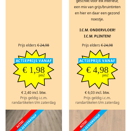
geschikt voor elk interieur,
een mix van grijs/bruintinten
en hier en daar een gezond
noestje.
I.C.M. ONDERVLOER!
I.C.M. PLINTEN!
Prijs elders
€ 24,98
Prijs elders
€ 24,98
ACTIEPRIJS VANAF
ACTIEPRIJS VANAF
€ 1,98
€ 4,98
pm2
pm2
€ 2,40 incl. btw.
€ 6,03 incl. btw.
Prijs geldig i.c.m.
Prijs geldig i.c.m.
randartikelen t/m zaterdag
randartikelen t/m zaterdag
FABRIEKSLEEGVERKOOP
FABRIEKSLEEGVERKOOP
ACTIE!
ACTIE!