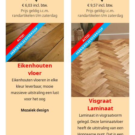
€ 6,03 incl. btw.
€ 9,57 incl. btw.
Prijs geldig i.c.m.
Prijs geldig i.c.m.
randartikelen t/m zaterdag
randartikelen t/m zaterdag
FABRIEKSLEEGVERKOOP
FABRIEKSLEEGVERKOOP
ACTIE!
ACTIE!
Eikenhouten
vloer
Eikenhouten vloeren in elke
kleur leverbaar, mooie
massieve uitstraling een lust
voor het oog
Visgraat
Laminaat
Mozaïek design
Laminaat in visgraatvorm
gelegd. Deze laminaatvloer
heeft de uitstraling van een
Hongaarse punt. Dat is een