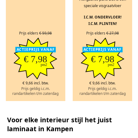
speciale visgraatvloer
I.C.M. ONDERVLOER!
I.C.M. PLINTEN!
Prijs elders
€ 59,98
Prijs elders
€ 27,98
ACTIEPRIJS VANAF
ACTIEPRIJS VANAF
€ 7,98
€ 7,98
pm2
pm2
€ 9,66 incl. btw.
€ 9,66 incl. btw.
Prijs geldig i.c.m.
Prijs geldig i.c.m.
randartikelen t/m zaterdag
randartikelen t/m zaterdag
Voor elke interieur stijl het juist
laminaat in Kampen