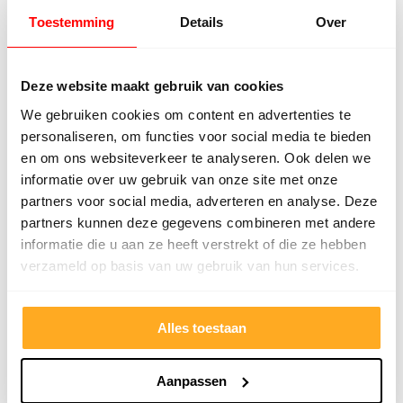
wordt van eten en drinken.
Toestemming
Details
Over
Bezorg- en legservice voor laminaat
Deze website maakt gebruik van cookies
in Kampen
We gebruiken cookies om content en advertenties te
personaliseren, om functies voor social media te bieden
Een laminaat in Kampen is bij ons zo geregeld. Op
en om ons websiteverkeer te analyseren. Ook delen we
het moment dat u uw droomlaminaat heeft
informatie over uw gebruik van onze site met onze
uitgezocht uit het enorme assortiment van BeBo
partners voor social media, adverteren en analyse. Deze
Parket, gaan wij voor je aan de slag. Wil je het
partners kunnen deze gegevens combineren met andere
laminaat in Kampen aan huis bezorgd hebben? Wij
informatie die u aan ze heeft verstrekt of die ze hebben
hebben een wagenpark van 27 tot onze beschikking
verzameld op basis van uw gebruik van hun services.
die elke dag op weg zijn om klanten in heel
Nederland te bedienen. Als je het leggen van het
Alles toestaan
laminaat in Kampen graag overlaat aan anderen,
kun je gebruik maken van
de grootste legservice van
Aanpassen
Nederland
. Professionals met jarenlange ervaring