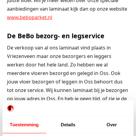
juiste vloer. Wil je meer weten over onze speciale
aanbiedingen van laminaat kijk dan op onze website
www.beboparket.nl
De BeBo bezorg- en legservice
De verkoop van al ons laminaat vind plaats in
Vriezenveen maar onze bezorgers en leggers
werken door het hele land. Zo hebben we al
meerdere vloeren bezorgd en gelegd in Oss. Ook
jouw vloer bezorgen of leggen in Oss behoort dus
tot onze service. Wij kunnen laminaat bij je bezorgen
op jouw adres in Oss. En heb je geen tijd, of zie je de
legklus zelf niet zitten dan kunnen
onze ervaren
leggers
ook de vloer voor je leggen. Dit kun je
allemaal bespreken met één van onze verkopers.
Toestemming
Details
Over
Natuurlijk kun je dit ook later afspreken. Bel of mail