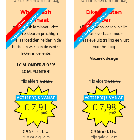
randartikelen t/m zaterdag
randartikelen t/m zaterdag
Whitewash
Eikenhouten
FABRIEKSLEEGVERKOOP
FABRIEKSLEEGVERKOOP
Laminaat
vloer
ACTIE!
ACTIE!
Whitewash laminaat lichte
Eikenhouten vloeren in elke
heldere kleuren prachtig in
kleur leverbaar, mooie
alle jaargetijden helder in de
massieve uitstraling een lust
herfst en warm in de winter
voor het oog
lekker in de lente.
Mozaïek design
I.C.M. ONDERVLOER!
I.C.M. PLINTEN!
Prijs elders
€ 24,98
Prijs elders
€ 59,98
ACTIEPRIJS VANAF
ACTIEPRIJS VANAF
€ 7,91
€ 7,98
pm2
pm2
€ 9,57 incl. btw.
€ 9,66 incl. btw.
Prijs geldig i.c.m.
Prijs geldig i.c.m.