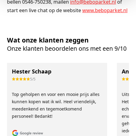
bellen 0546-750238, mailen
info@beboparket.nl
of
start een live chat op de website
www.beboparket.nl
Wat onze klanten zeggen
Onze klanten beoordelen ons met een 9/10
Hester Schaap
Anne
5/5
Top geholpen en voor een mooie prijs alles
Uitste
kunnen kopen wat ik wil. Heel vriendelijk,
Het tea
meedenkend en tegemoetkomend
echt m
personeel! Bedankt!
ervari
geholp
iederee