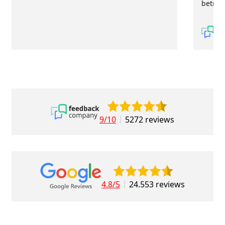
betrou
9/10
5272 reviews
4.8/5
24.553 reviews