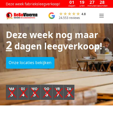
01
19
27
27
Deze week fabrieksleegverkoop!
dagen
uren
minuten
seconden
4.8
24.553 reviews
Deze week nog maar
2
dagen leegverkoop!
Onze locaties bekijken
MA
DI
WO
DO
VR
ZA
3
4
5
6
7
8