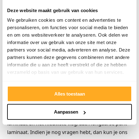
ons even, en wij plannen je in op de dag die het
Deze website maakt gebruik van cookies
beste voor jou past.
We gebruiken cookies om content en advertenties te
personaliseren, om functies voor social media te bieden
Goedkoop laminaat van goede
en om ons websiteverkeer te analyseren. Ook delen we
kwaliteit kopen
informatie over uw gebruik van onze site met onze
partners voor social media, adverteren en analyse. Deze
Ben je op zoek naar een goed en mooi laminaat
partners kunnen deze gegevens combineren met andere
tegen een lage prijs voor jouw woning in Oss? BeBo
informatie die u aan ze heeft verstrekt of die ze hebben
parket staat voor je klaar. Zo helpen we je bij de
verzameld op basis van uw gebruik van hun services.
juiste keuze wat betreft uitstraling; de juiste vloer die
past bij jouw leefomstandigheden en bij jouw
Alles toestaan
budget. Ons assortiment bestaat uit de mooiste
trendvloeren, wat betreft uitstraling en afmeting.
Aanpassen
Naast houtlook laminaat vind je ook tegellook
laminaat en het nieuwste visgraat/Hongaarse punt
laminaat. Indien je nog vragen hebt, dan kun je ons