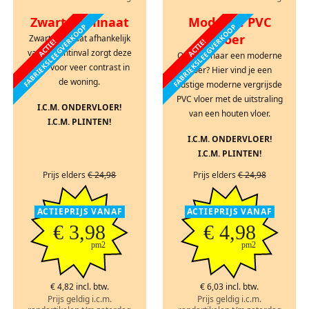
Zwart Laminaat
Moderne PVC
FABRIEKSLEEGVERKOOP
FABRIEKSLEEGVERKOOP
vloer
Zwart laminaat afhankelijk
ACTIE!
ACTIE!
van de lichtinval zorgt deze
Op zoek naar een moderne
vloer voor veer contrast in
vloer? Hier vind je een
de woning.
rustige moderne vergrijsde
PVC vloer met de uitstraling
I.C.M. ONDERVLOER!
van een houten vloer.
I.C.M. PLINTEN!
I.C.M. ONDERVLOER!
I.C.M. PLINTEN!
Prijs elders
€ 24,98
Prijs elders
€ 24,98
ACTIEPRIJS VANAF
ACTIEPRIJS VANAF
€ 3,98
€ 4,98
pm2
pm2
€ 4,82 incl. btw.
€ 6,03 incl. btw.
Prijs geldig i.c.m.
Prijs geldig i.c.m.