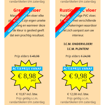
randartikelen t/m zaterdag
randartikelen t/m zaterdag
Grenen vloer
Rustige PVC vloer
FABRIEKSLEEGVERKOOP
FABRIEKSLEEGVERKOOP
Massief grenen vloer elke
Prachtige rustige PVC vloer.
ACTIE!
ACTIE!
plank heeft zijn eigen unieke
Een vloer met verschillende
uitstraling en wanneer deze
kleurschakeringen waardoor
in de kleur is geolied geeft
het zich aanpast aan uw
dat een prachtig resultaat.
interieur.
I.C.M. ONDERVLOER!
I.C.M. PLINTEN!
Prijs elders
€ 49,98
Prijs elders
€ 24,98
ACTIEPRIJS VANAF
ACTIEPRIJS VANAF
€ 8,98
€ 9,98
pm2
pm2
€ 10,87 incl. btw.
€ 12,08 incl. btw.
Prijs geldig i.c.m.
Prijs geldig i.c.m.
randartikelen t/m zaterdag
randartikelen t/m zaterdag