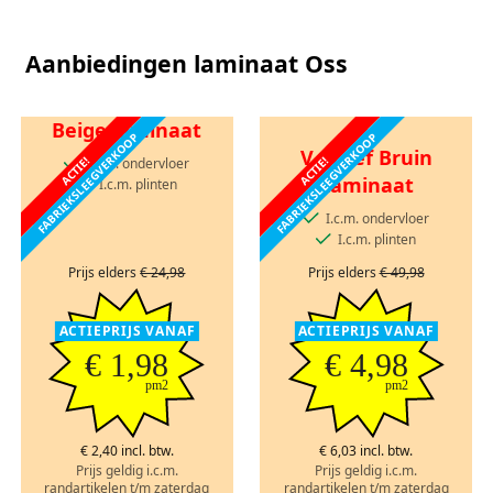
Aanbiedingen laminaat Oss
Beige laminaat
FABRIEKSLEEGVERKOOP
FABRIEKSLEEGVERKOOP
V-groef Bruin
ACTIE!
ACTIE!
I.c.m. ondervloer
Laminaat
I.c.m. plinten
I.c.m. ondervloer
I.c.m. plinten
Prijs elders
€ 24,98
Prijs elders
€ 49,98
ACTIEPRIJS VANAF
ACTIEPRIJS VANAF
€ 1,98
€ 4,98
pm2
pm2
€ 2,40 incl. btw.
€ 6,03 incl. btw.
Prijs geldig i.c.m.
Prijs geldig i.c.m.
randartikelen t/m zaterdag
randartikelen t/m zaterdag