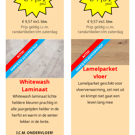
pm2
pm2
€ 9,57 incl. btw.
€ 9,57 incl. btw.
Prijs geldig i.c.m.
Prijs geldig i.c.m.
randartikelen t/m zaterdag
randartikelen t/m zaterdag
FABRIEKSLEEGVERKOOP
FABRIEKSLEEGVERKOOP
ACTIE!
ACTIE!
Lamelparket
vloer
Whitewash
Lamelparket geschikt voor
Laminaat
vloerverwarming, zet niet uit
en krimpt niet gaat een
Whitewash laminaat lichte
leven lang mee
heldere kleuren prachtig in
alle jaargetijden helder in de
herfst en warm in de winter
lekker in de lente.
I.C.M. ONDERVLOER!