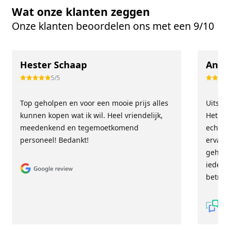
Wat onze klanten zeggen
Onze klanten beoordelen ons met een 9/10
Hester Schaap
Anne
5/5
Top geholpen en voor een mooie prijs alles
Uitste
kunnen kopen wat ik wil. Heel vriendelijk,
Het tea
meedenkend en tegemoetkomend
echt m
personeel! Bedankt!
ervari
geholp
iederee
betrou