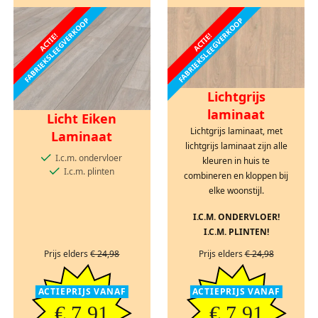
FABRIEKSLEEGVERKOOP
FABRIEKSLEEGVERKOOP
ACTIE!
ACTIE!
Lichtgrijs
laminaat
Licht Eiken
Lichtgrijs laminaat, met
Laminaat
lichtgrijs laminaat zijn alle
I.c.m. ondervloer
kleuren in huis te
I.c.m. plinten
combineren en kloppen bij
elke woonstijl.
I.C.M. ONDERVLOER!
I.C.M. PLINTEN!
Prijs elders
€ 24,98
Prijs elders
€ 24,98
ACTIEPRIJS VANAF
ACTIEPRIJS VANAF
€ 7,91
€ 7,91