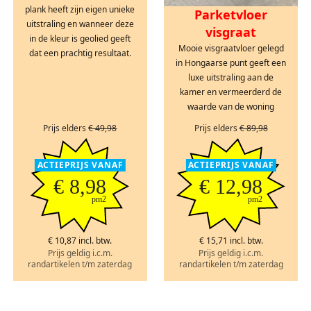
plank heeft zijn eigen unieke
Parketvloer
uitstraling en wanneer deze
visgraat
in de kleur is geolied geeft
Mooie visgraatvloer gelegd
dat een prachtig resultaat.
in Hongaarse punt geeft een
luxe uitstraling aan de
kamer en vermeerderd de
waarde van de woning
Prijs elders
€ 49,98
Prijs elders
€ 89,98
ACTIEPRIJS VANAF
ACTIEPRIJS VANAF
€ 8,98
€ 12,98
pm2
pm2
€ 10,87 incl. btw.
€ 15,71 incl. btw.
Prijs geldig i.c.m.
Prijs geldig i.c.m.
randartikelen t/m zaterdag
randartikelen t/m zaterdag