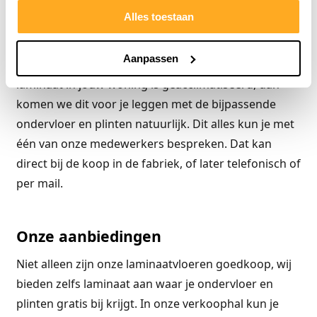
uw woning in Waalwijk.
Alles toestaan
Heb je zelf geen tijd of ben je niet zo handig? Dan
Aanpassen
kun je onze legservice inschakelen. Nadat het
laminaat in jouw woning is geacclimatiseerd, dan
komen we dit voor je leggen met de bijpassende
ondervloer en plinten natuurlijk. Dit alles kun je met
één van onze medewerkers bespreken. Dat kan
direct bij de koop in de fabriek, of later telefonisch of
per mail.
Onze aanbiedingen
Niet alleen zijn onze laminaatvloeren goedkoop, wij
bieden zelfs laminaat aan waar je ondervloer en
plinten gratis bij krijgt. In onze verkoophal kun je