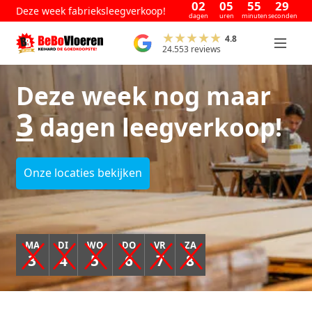
02
05
55
28
Deze week fabrieksleegverkoop!
dagen
uren
minuten
seconden
4.8
24.553 reviews
Deze week nog maar
3
dagen leegverkoop!
Onze locaties bekijken
MA
DI
WO
DO
VR
ZA
3
4
5
6
7
8