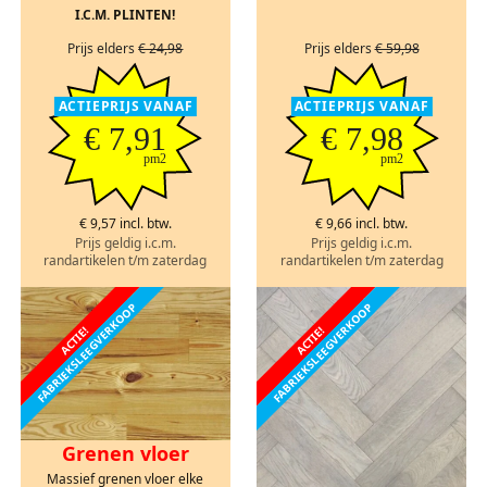
I.C.M. PLINTEN!
Prijs elders
€ 24,98
Prijs elders
€ 59,98
ACTIEPRIJS VANAF
ACTIEPRIJS VANAF
€ 7,91
€ 7,98
pm2
pm2
€ 9,57 incl. btw.
€ 9,66 incl. btw.
Prijs geldig i.c.m.
Prijs geldig i.c.m.
randartikelen t/m zaterdag
randartikelen t/m zaterdag
FABRIEKSLEEGVERKOOP
FABRIEKSLEEGVERKOOP
ACTIE!
ACTIE!
Grenen vloer
Massief grenen vloer elke