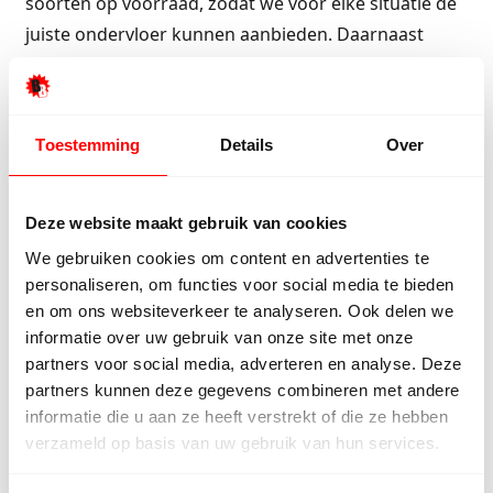
soorten op voorraad, zodat we voor elke situatie de
juiste ondervloer kunnen aanbieden. Daarnaast
verkopen we bij de speciale combinatie deals altijd
de bekende Sound Eliminator aan. Een kwalitatief
bijzonder goede ondervloer die geschikt is voor
Toestemming
Details
Over
bijna elke legsituatie.
Naast dat een ondervloer voor isolatie en stabilisatie
Deze website maakt gebruik van cookies
zorgt, zorgt een ondervloer er ook voor dat laminaat
We gebruiken cookies om content en advertenties te
gemakkelijker te leggen is en dat de langer mooi
personaliseren, om functies voor social media te bieden
blijft liggen. Om de vloer na het leggen mooi af te
en om ons websiteverkeer te analyseren. Ook delen we
werken gebruik je altijd plinten. Dit kunnen platte
informatie over uw gebruik van onze site met onze
plakplinten zijn maar je kunt ook voor staande
partners voor social media, adverteren en analyse. Deze
plinten kiezen. Wij adviseren hier platte plinten in
partners kunnen deze gegevens combineren met andere
informatie die u aan ze heeft verstrekt of die ze hebben
een overeenkomende kleur als het laminaat. Kies je
verzameld op basis van uw gebruik van hun services.
liever voor staande plinten dan raden we de Mdf-
plinten aan die je verft in de kleur van de kozijnen in