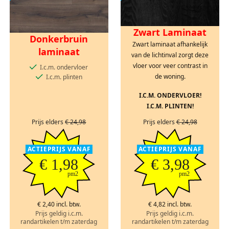
Zwart Laminaat
Donkerbruin
Zwart laminaat afhankelijk
laminaat
van de lichtinval zorgt deze
vloer voor veer contrast in
I.c.m. ondervloer
de woning.
I.c.m. plinten
I.C.M. ONDERVLOER!
I.C.M. PLINTEN!
Prijs elders
€ 24,98
Prijs elders
€ 24,98
ACTIEPRIJS VANAF
ACTIEPRIJS VANAF
€ 1,98
€ 3,98
pm2
pm2
€ 2,40 incl. btw.
€ 4,82 incl. btw.
Prijs geldig i.c.m.
Prijs geldig i.c.m.
randartikelen t/m zaterdag
randartikelen t/m zaterdag