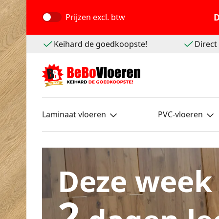
D
Prijzen
excl. btw
Keihard de goedkoopste!
Direc
Laminaat vloeren
PVC-vloeren
Deze week
2