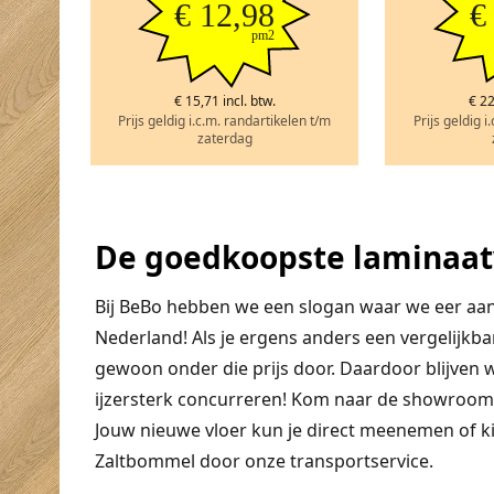
€ 12,98
€
pm2
€ 15,71 incl. btw.
€ 22
Prijs geldig i.c.m. randartikelen t/m
Prijs geldig i
zaterdag
De goedkoopste laminaat
Bij BeBo hebben we een slogan waar we eer aan
Nederland! Als je ergens anders een vergelijkba
gewoon onder die prijs door. Daardoor blijven
ijzersterk concurreren! Kom naar de showroom 
Jouw nieuwe vloer kun je direct meenemen of ki
Zaltbommel door onze transportservice.