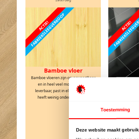
FABRIEKSLEEGVERKOOP
FABRIEKSLEEGV
ACTIE!
ACTIE!
Bamboe vloer
Bamboe vloeren zijn onverwoestbaar
en in heel veel mooie kleuren
Hooggl
leverbaar, past in elk interieur en
Hoogglans lami
heeft weinig onderhoud nodig
bestellen van z
en glanzend en
Toestemming
Ideaal in e
I.C.M
Deze website maakt gebruik
I.C