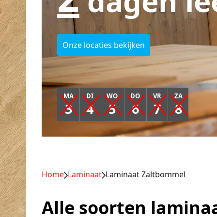
dagen le
Onze locaties bekijken
MA
DI
WO
DO
VR
ZA
3
4
5
6
7
8
Home
Laminaat
Laminaat Zaltbommel
Alle soorten laminaa