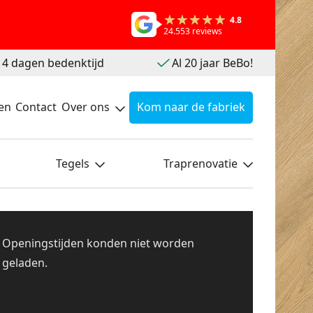
4.8
24.553 reviews
 14 dagen bedenktijd
Al 20 jaar BeBo!
en
Contact
Over ons
Kom naar de fabriek
Tegels
Traprenovatie
Openingstijden konden niet worden
geladen.