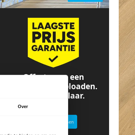
Offerte van een
concurrent? Uploaden.
Besparen. Klaar.
Over
Offertekiller openen