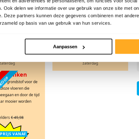
ent en advertenties te personaliseren, om functies voor social
 elders
€ 24,98
Prijs elders
€ 24,98
. Ook delen we informatie over uw gebruik van onze site met on
e. Deze partners kunnen deze gegevens combineren met andere i
EPRIJS VANAF
ACTIEPRIJS VANAF
erzameld op basis van uw gebruik van hun services.
 8,98
€ 9,98
pm2
pm2
Aanpassen
,87 incl. btw.
€ 12,08 incl. btw.
.c.m. randartikelen t/m
Prijs geldig i.c.m. randartikelen t/m
zaterdag
zaterdag
n planken
ERKOOP
n de grondstof voor de
jdloze vloeren die
egaan en door de tijd
aar mooier worden
 elders
€ 49,98
EPRIJS VANAF