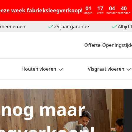
01
17
04
38
eze week fabrieksleegverkoop!
dagen
uren
minuten
seconden
t meenemen
25 jaar garantie
Altijd
Offerte
Openingstijd
Houten vloeren
Visgraat vloeren
 nog maar