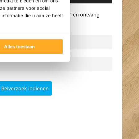
 media te bieden en om ons
Gratis advies op maat
ze partners voor social
Vraag een terugbelverzoek aan en ontvang
nformatie die u aan ze heeft
persoonlijk advies.
Naam
*
Alles toestaan
Telefoonnummer
*
Belverzoek indienen