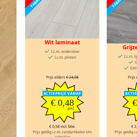
Wit laminaat
Grijz
I.c.m. ondervloer
I.c.m. 
I.c.m. plinten
G
Ext
Prijs elders
€ 24,98
Prijs
ACTIEPRIJS VANAF
ACTI
€ 0,48
€
pm2
€ 0,58 incl. btw.
€ 2
Prijs geldig i.c.m. randartikelen t/m
Prijs geldig i
zaterdag