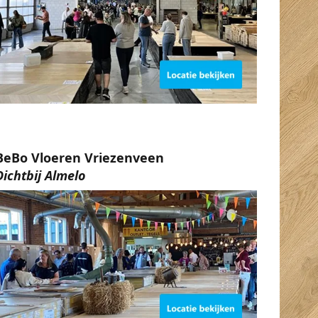
BeBo Vloeren Vriezenveen
Dichtbij Almelo