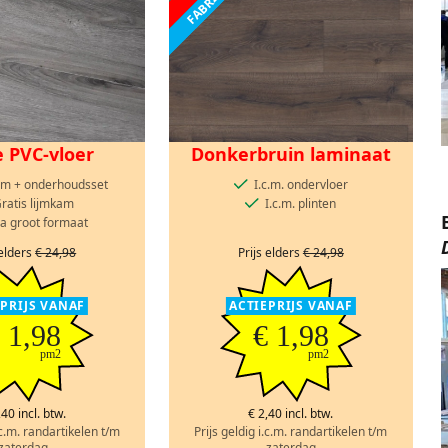
e PVC-vloer
Donkerbruin laminaat
lijm + onderhoudsset
I.c.m. ondervloer
ratis lijmkam
I.c.m. plinten
ra groot formaat
 elders
€ 24,98
Prijs elders
€ 24,98
EPRIJS VANAF
ACTIEPRIJS VANAF
 1,98
€ 1,98
pm2
pm2
,40 incl. btw.
€ 2,40 incl. btw.
.c.m. randartikelen t/m
Prijs geldig i.c.m. randartikelen t/m
zaterdag
zaterdag