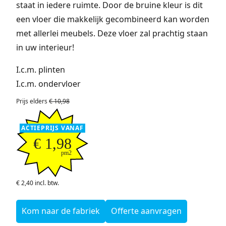
staat in iedere ruimte. Door de bruine kleur is dit
een vloer die makkelijk gecombineerd kan worden
met allerlei meubels. Deze vloer zal prachtig staan
in uw interieur!
I.c.m. plinten
I.c.m. ondervloer
Prijs elders
€ 10,98
ACTIEPRIJS VANAF
€ 1,98
pm2
€ 2,40 incl. btw.
Kom naar de fabriek
Offerte aanvragen