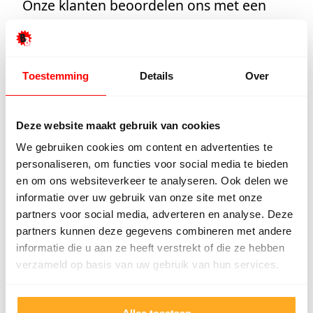
Onze klanten beoordelen ons met een
9/10
Hester Schaap
Anne 
Toestemming
Details
Over
5/5
Deze website maakt gebruik van cookies
Top geholpen en voor een mooie prijs
Uitstek
alles kunnen kopen wat ik wil. Heel
Het tea
We gebruiken cookies om content en advertenties te
vriendelijk, meedenkend en
denkt e
personaliseren, om functies voor social media te bieden
tegemoetkomend personeel! Bedankt!
prettig
en om ons websiteverkeer te analyseren. Ook delen we
goed ge
informatie over uw gebruik van onze site met onze
voor ie
partners voor social media, adverteren en analyse. Deze
persoon
partners kunnen deze gegevens combineren met andere
informatie die u aan ze heeft verstrekt of die ze hebben
verzameld op basis van uw gebruik van hun services.