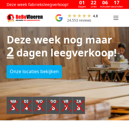
01
22
06
17
Deze week fabrieksleegverkoop!
dagen
uren
minuten
seconden
4.8
24.553 reviews
Deze week nog maar
2
dagen leegverkoop!
Onze locaties bekijken
MA
DI
WO
DO
VR
ZA
3
4
5
6
7
8