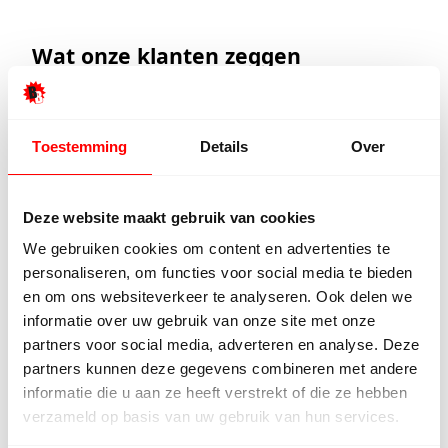
Wat onze klanten zeggen
Onze klanten beoordelen ons met een
9/10
Toestemming
Details
Over
Hester Schaap
Anne 
5/5
Deze website maakt gebruik van cookies
We gebruiken cookies om content en advertenties te
Top geholpen en voor een mooie prijs
Uitstek
personaliseren, om functies voor social media te bieden
alles kunnen kopen wat ik wil. Heel
Het tea
en om ons websiteverkeer te analyseren. Ook delen we
vriendelijk, meedenkend en
denkt e
informatie over uw gebruik van onze site met onze
tegemoetkomend personeel! Bedankt!
prettig
partners voor social media, adverteren en analyse. Deze
goed ge
partners kunnen deze gegevens combineren met andere
voor ie
informatie die u aan ze heeft verstrekt of die ze hebben
persoon
verzameld op basis van uw gebruik van hun services.