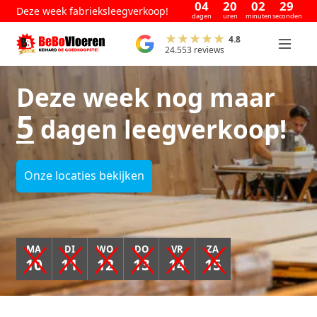
04
20
02
28
Deze week fabrieksleegverkoop!
dagen
uren
minuten
seconden
4.8
24.553 reviews
Deze week nog maar
5
dagen leegverkoop!
Onze locaties bekijken
MA
DI
WO
DO
VR
ZA
10
11
12
13
14
15