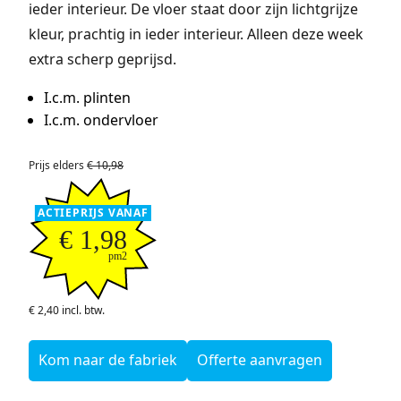
ieder interieur. De vloer staat door zijn lichtgrijze
kleur, prachtig in ieder interieur. Alleen deze week
extra scherp geprijsd.
I.c.m. plinten
I.c.m. ondervloer
Prijs elders
€ 10,98
ACTIEPRIJS VANAF
€ 1,98
pm2
€ 2,40 incl. btw.
Kom naar de fabriek
Offerte aanvragen