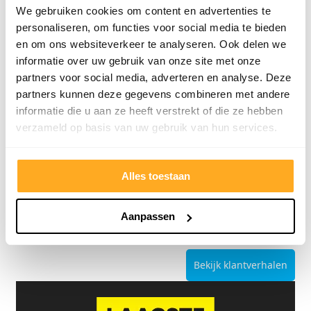
We gebruiken cookies om content en advertenties te
personaliseren, om functies voor social media te bieden
en om ons websiteverkeer te analyseren. Ook delen we
informatie over uw gebruik van onze site met onze
partners voor social media, adverteren en analyse. Deze
partners kunnen deze gegevens combineren met andere
9/10
5272 reviews
informatie die u aan ze heeft verstrekt of die ze hebben
verzameld op basis van uw gebruik van hun services.
Alles toestaan
4.8/5
24.553 reviews
Aanpassen
Bekijk klantverhalen