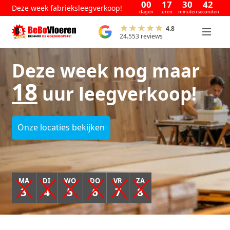
00
17
30
41
Deze week fabrieksleegverkoop!
dagen
uren
minuten
seconden
4.8
24.553 reviews
Deze week nog maar
18
uur leegverkoop!
Onze locaties bekijken
MA
DI
WO
DO
VR
ZA
3
4
5
6
7
8