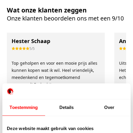
Wat onze klanten zeggen
Onze klanten beoordelen ons met een 9/10
Hester Schaap
Anne
5/5
Top geholpen en voor een mooie prijs alles
Uitste
kunnen kopen wat ik wil. Heel vriendelijk,
Het tea
meedenkend en tegemoetkomend
echt m
personeel! Bedankt!
ervari
geholp
iederee
betrou
Toestemming
Details
Over
Deze website maakt gebruik van cookies