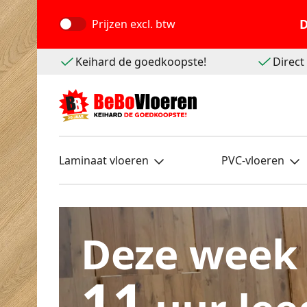
D
Prijzen
excl. btw
Keihard de goedkoopste!
Direc
Laminaat vloeren
PVC-vloeren
Deze week
11