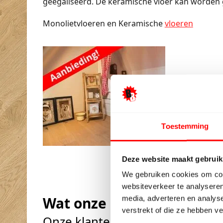
geëgaliseerd. De keramische vloer kan worden 
Monolietvloeren en Keramische
vloeren
Toestemming
Deze website maakt gebruik
We gebruiken cookies om cont
websiteverkeer te analyseren
Wat onze klanten zeggen
media, adverteren en analys
verstrekt of die ze hebben v
Onze klanten beoordelen ons m