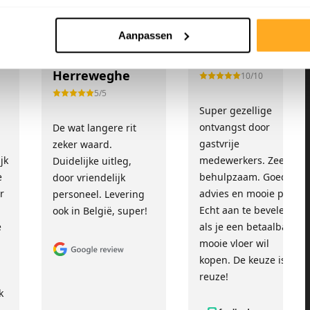
Aanpassen
Sandra Van
Fam. Cense
Herreweghe
10/10
5/5
Super gezellige
!
ontvangst door
De wat langere rit
gastvrije
zeker waard.
jk
medewerkers. Zeer
Duidelijke uitleg,
e
behulpzaam. Goed
door vriendelijk
r
advies en mooie prijs.
personeel. Levering
Echt aan te bevelen
ook in België, super!
e
als je een betaalbare,
mooie vloer wil
kopen. De keuze is
reuze!
k