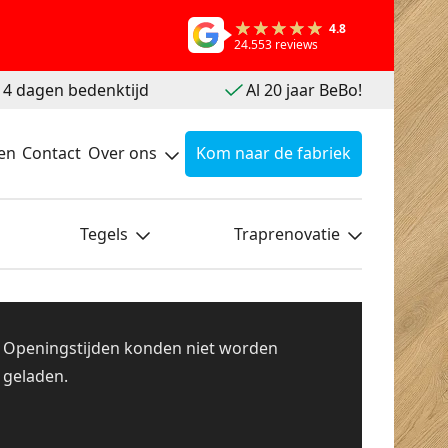
4.8
24.553 reviews
 14 dagen bedenktijd
Al 20 jaar BeBo!
en
Contact
Over ons
Kom naar de fabriek
Tegels
Traprenovatie
Openingstijden konden niet worden
geladen.