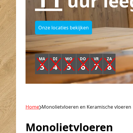
uur lee
Onze locaties bekijken
MA
DI
WO
DO
VR
ZA
3
4
5
6
7
8
Home
Monolietvloeren en Keramische vloeren
Monolietvloeren