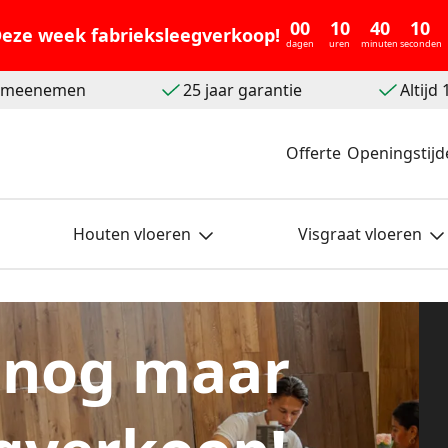
00
10
40
09
eze week fabrieksleegverkoop!
dagen
uren
minuten
seconden
t meenemen
25 jaar garantie
Altijd
Offerte
Openingstijd
Houten vloeren
Visgraat vloeren
 nog maar