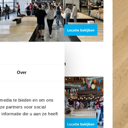
BeBo Vloeren Vriezenveen
Dichtbij Almelo
Over
 media te bieden en om ons
ze partners voor social
nformatie die u aan ze heeft