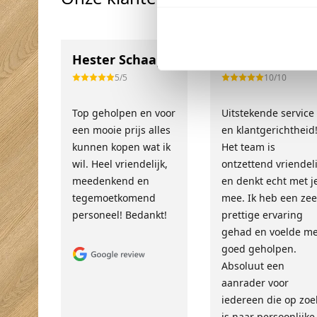
Hester Schaap
Anne Bos
5/5
10/10
Top geholpen en voor
Uitstekende service
een mooie prijs alles
en klantgerichtheid
kunnen kopen wat ik
Het team is
wil. Heel vriendelijk,
ontzettend vriendeli
meedenkend en
en denkt echt met j
tegemoetkomend
mee. Ik heb een zee
personeel! Bedankt!
prettige ervaring
gehad en voelde m
goed geholpen.
Absoluut een
aanrader voor
iedereen die op zoe
is naar persoonlijke