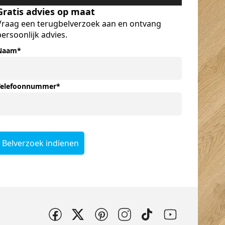
ons huis!
Gratis advies op maat
Vraag een terugbelverzoek aan en ontvang
persoonlijk advies.
Naam
*
Telefoonnummer
*
Belverzoek indienen