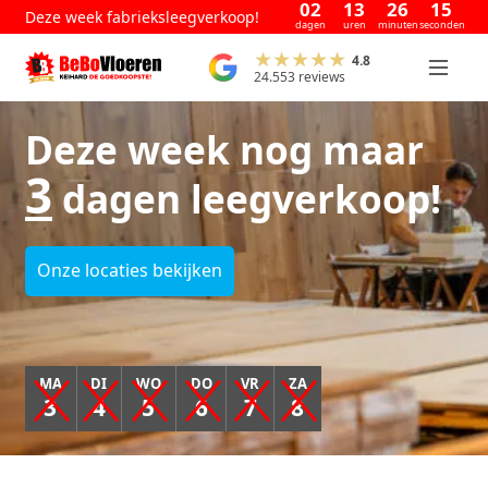
02
13
26
13
Deze week fabrieksleegverkoop!
dagen
uren
minuten
seconden
4.8
24.553 reviews
Deze week nog maar
3
dagen leegverkoop!
Onze locaties bekijken
MA
DI
WO
DO
VR
ZA
3
4
5
6
7
8