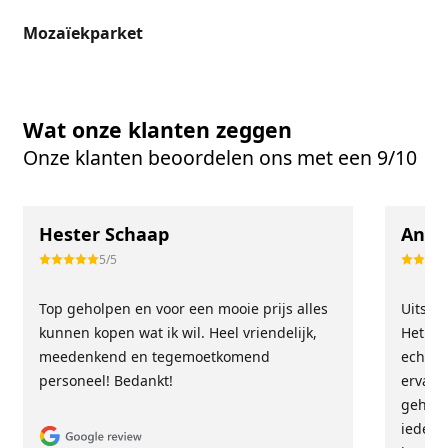
Mozaïekparket
Wat onze klanten zeggen
Onze klanten beoordelen ons met een 9/10
Hester Schaap
Anne
5/5
Top geholpen en voor een mooie prijs alles
Uitste
kunnen kopen wat ik wil. Heel vriendelijk,
Het tea
meedenkend en tegemoetkomend
echt m
personeel! Bedankt!
ervari
geholp
iederee