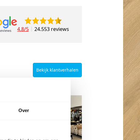
4.8/5
24.553 reviews
Bekijk klantverhalen
n Etten-Leur
da
Over