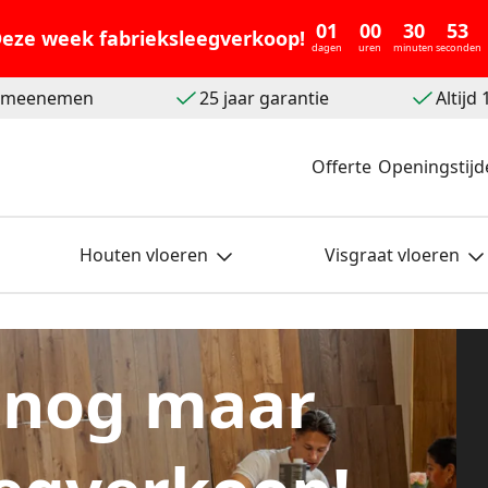
01
00
30
52
eze week fabrieksleegverkoop!
dagen
uren
minuten
seconden
t meenemen
25 jaar garantie
Altijd
Offerte
Openingstijd
Houten vloeren
Visgraat vloeren
 nog maar