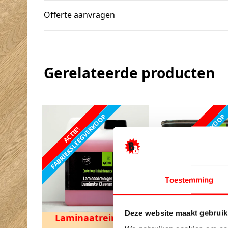
Offerte aanvragen
Gerelateerde producten
FABRIEKSLEEGVERKOOP
FABRIEKSLEEGVERKOOP
ACTIE!
ACTIE!
Toestemming
Deze website maakt gebruik
Laminaatreiniger