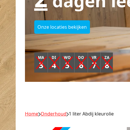
dagen le
Onze locaties bekijken
MA
DI
WO
DO
VR
ZA
3
4
5
6
7
8
Home
Onderhoud
1 liter Abdij kleurolie