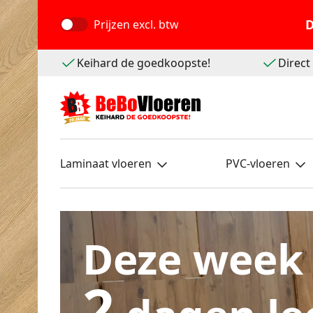
D
Prijzen
excl. btw
Keihard de goedkoopste!
Direc
Laminaat vloeren
PVC-vloeren
Deze week
2