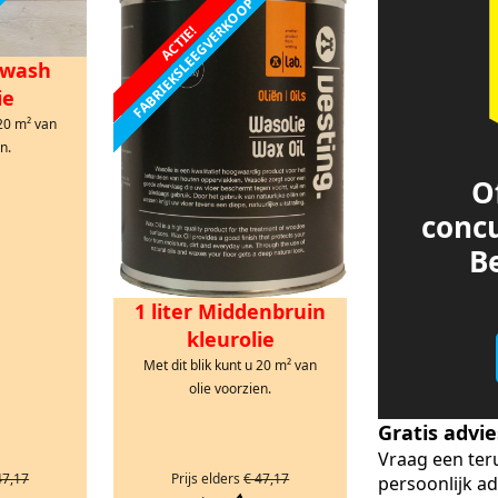
FABRIEKSLEEGVERKOOP
ACTIE!
eywash
ie
 20 m² van
n.
O
conc
Be
1 liter Middenbruin
kleurolie
Met dit blik kunt u 20 m² van
olie voorzien.
Gratis advi
Vraag een ter
47,17
Prijs elders
€ 47,17
persoonlijk ad