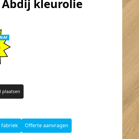
r Abdij kleurolie
ANAF
5
.
 plaatsen
 fabriek
Offerte aanvragen