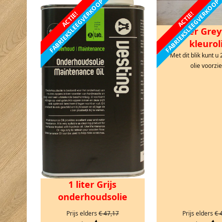
FABRIEKSLEEGVERKOOP
FABRIEKSLEEGVERKOOP
ACTIE!
ACTIE!
1 liter Gr
kleurol
Met dit blik kunt u
olie voorzie
1 liter Grijs
onderhoudsolie
Prijs elders
€ 47,17
Prijs elders
€ 