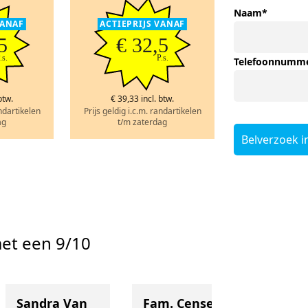
Naam
*
VANAF
ACTIEPRIJS VANAF
5
€ 32,5
.s.
P.s.
Telefoonnumm
btw.
€ 39,33 incl. btw.
andartikelen
Prijs geldig i.c.m. randartikelen
ag
t/m zaterdag
Belverzoek i
et een 9/10
Sandra Van
Fam. Cense
Ingeb