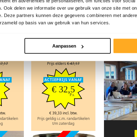
ent en advertenties te personaliseren, om functies voor social
. Ook delen we informatie over uw gebruik van onze site met on
e. Deze partners kunnen deze gegevens combineren met andere i
1 liter Grijs
erzameld op basis van uw gebruik van hun services.
kleurolie
Met dit blik kunt u 20 m² van
olie voorzien.
BeBo Vloer
tewash
Aanpassen
Dichtbij Alm
solie
47,17
Prijs elders
€ 47,17
VANAF
ACTIEPRIJS VANAF
€ 32,5
P.s.
btw.
€ 39,33 incl. btw.
andartikelen
Prijs geldig i.c.m. randartikelen
ag
t/m zaterdag