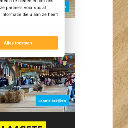
 media te bieden en om ons
ze partners voor social
nformatie die u aan ze heeft
en Vriezenveen
Alles toestaan
elo