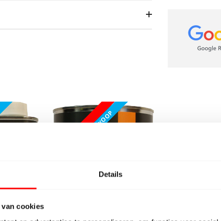
FABRIEKSLEEGVERKOOP
ACTIE!
BeBo Vloere
Dichtbij Bre
Details
 van cookies