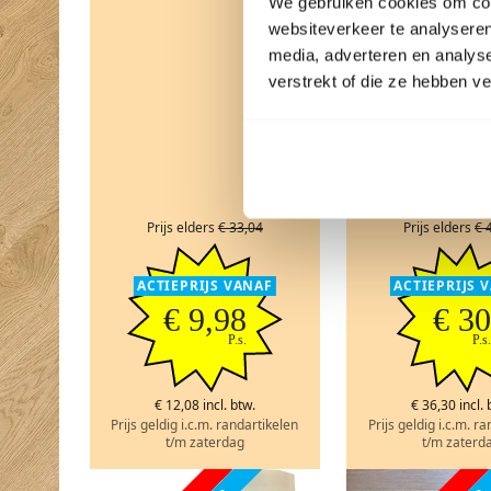
We gebruiken cookies om cont
websiteverkeer te analyseren
media, adverteren en analys
verstrekt of die ze hebben v
1 liter Whi
onderhoud
Prijs elders
€ 33,04
Prijs elders
€ 
ACTIEPRIJS VANAF
ACTIEPRIJS 
€ 9,98
€ 30
P.s.
P.s.
€ 12,08 incl. btw.
€ 36,30 incl. 
Prijs geldig i.c.m. randartikelen
Prijs geldig i.c.m. r
t/m zaterdag
t/m zaterd