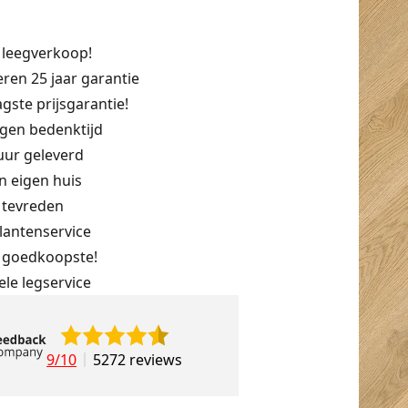
 leegverkoop!
eren 25 jaar garantie
aagste prijsgarantie!
agen bedenktijd
uur geleverd
n eigen huis
% tevreden
lantenservice
 goedkoopste!
ele legservice
9/10
5272 reviews