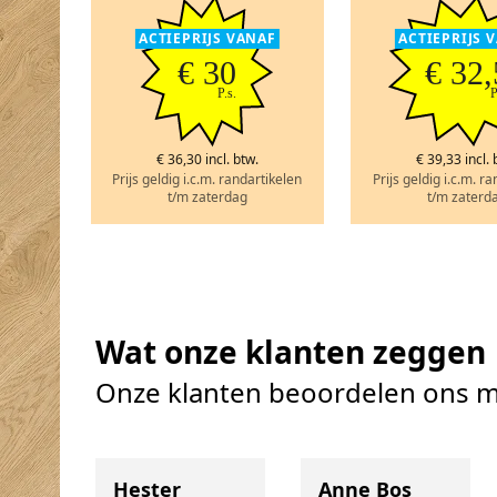
ACTIEPRIJS VANAF
ACTIEPRIJS 
€ 30
€ 32,
P.s.
P
€ 36,30 incl. btw.
€ 39,33 incl. 
Prijs geldig i.c.m. randartikelen
Prijs geldig i.c.m. r
t/m zaterdag
t/m zaterd
Wat onze klanten zeggen
Onze klanten beoordelen ons m
Hester
Anne Bos