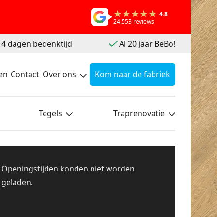
4.8
24.553 reviews
 14 dagen bedenktijd
Al 20 jaar BeBo!
en
Contact
Over ons
Kom naar de fabriek
Tegels
Traprenovatie
Openingstijden konden niet worden
geladen.