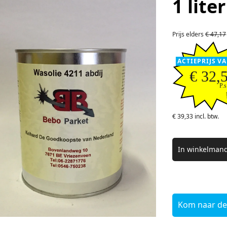
1 lite
Prijs elders
€ 47,17
ACTIEPRIJS V
€ 32,
P.s
€ 39,33 incl. btw.
In winkelmand
Kom naar de