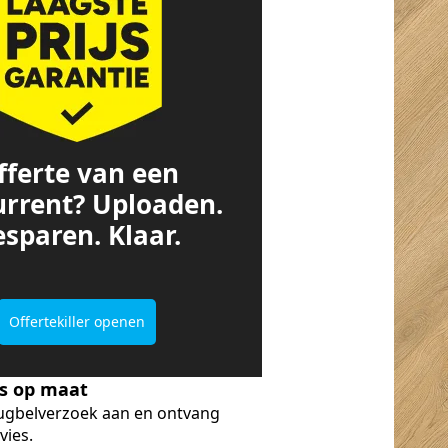
fferte van een
urrent? Uploaden.
sparen. Klaar.
Offertekiller openen
es op maat
ugbelverzoek aan en ontvang
vies.