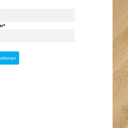
er
*
ndienen
org
Kurt Van den
Rob Koppers