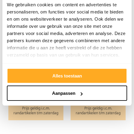
1 liter English
We gebruiken cookies om content en advertenties te
Colour kleurolie
personaliseren, om functies voor social media te bieden
en om ons websiteverkeer te analyseren. Ook delen we
Met dit blik kunt u 20 m²
van olie voorzien.
informatie over uw gebruik van onze site met onze
1 liter
partners voor social media, adverteren en analyse. Deze
Middenbruin
partners kunnen deze gegevens combineren met andere
onderhoudsolie
informatie die u aan ze heeft verstrekt of die ze hebben
Prijs elders
€ 47,17
Prijs elders
€ 47,17
verzameld op basis van uw gebruik van hun services.
ACTIEPRIJS VANAF
ACTIEPRIJS VANAF
Alles toestaan
€ 32,5
€ 30
P.s.
P.s.
Aanpassen
€ 39,33 incl. btw.
€ 36,30 incl. btw.
Prijs geldig i.c.m.
Prijs geldig i.c.m.
randartikelen t/m zaterdag
randartikelen t/m zaterdag