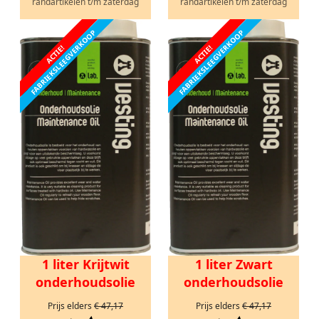
randartikelen t/m zaterdag
randartikelen t/m zaterdag
FABRIEKSLEEGVERKOOP
FABRIEKSLEEGVERKOOP
ACTIE!
ACTIE!
1 liter Krijtwit
1 liter Zwart
onderhoudsolie
onderhoudsolie
Prijs elders
€ 47,17
Prijs elders
€ 47,17