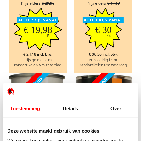
Prijs elders
€ 29,98
Prijs elders
€ 47,17
ACTIEPRIJS VANAF
ACTIEPRIJS VANAF
€ 19,98
€ 30
P.s.
P.s.
€ 24,18 incl. btw.
€ 36,30 incl. btw.
Prijs geldig i.c.m.
Prijs geldig i.c.m.
randartikelen t/m zaterdag
randartikelen t/m zaterdag
FABRIEKSLEEGVERKOOP
FABRIEKSLEEGVERKOOP
ACTIE!
ACTIE!
Toestemming
Details
Over
Deze website maakt gebruik van cookies
We gebruiken cookies om content en advertenties te