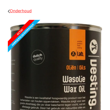
Onderhoud
FABRIEKSLEEGVERKOOP
ACTIE!