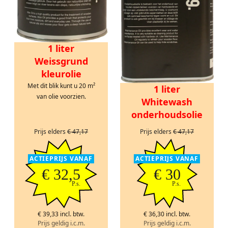
1 liter
Weissgrund
kleurolie
Met dit blik kunt u 20 m²
1 liter
van olie voorzien.
Whitewash
onderhoudsolie
Prijs elders
€ 47,17
Prijs elders
€ 47,17
ACTIEPRIJS VANAF
ACTIEPRIJS VANAF
€ 32,5
€ 30
P.s.
P.s.
€ 39,33 incl. btw.
€ 36,30 incl. btw.
Prijs geldig i.c.m.
Prijs geldig i.c.m.