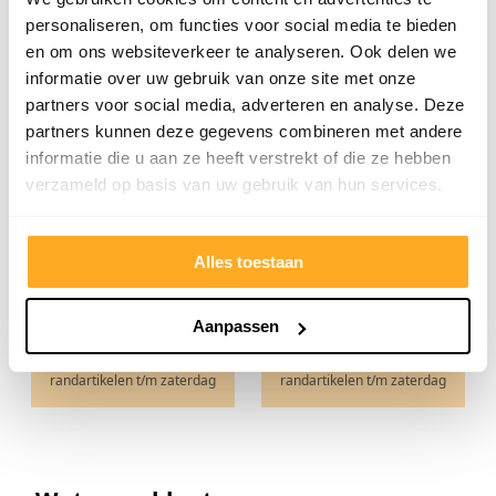
personaliseren, om functies voor social media te bieden
5 liter Hardwax
1 liter English
en om ons websiteverkeer te analyseren. Ook delen we
(naturel) olie
Colour kleurolie
informatie over uw gebruik van onze site met onze
partners voor social media, adverteren en analyse. Deze
Met dit blik kunt u 75 m²
Met dit blik kunt u 20 m²
van olie voorzien.
van olie voorzien.
partners kunnen deze gegevens combineren met andere
informatie die u aan ze heeft verstrekt of die ze hebben
Prijs elders
€ 249,98
Prijs elders
€ 47,17
verzameld op basis van uw gebruik van hun services.
ACTIEPRIJS VANAF
ACTIEPRIJS VANAF
€ 113
€ 32,5
Alles toestaan
P.s.
P.s.
Aanpassen
€ 136,73 incl. btw.
€ 39,33 incl. btw.
Prijs geldig i.c.m.
Prijs geldig i.c.m.
randartikelen t/m zaterdag
randartikelen t/m zaterdag