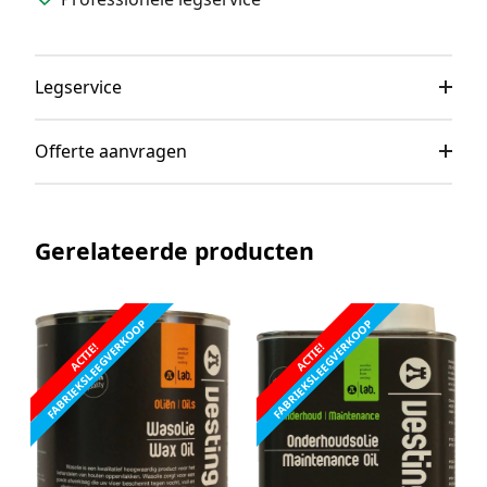
Legservice
Offerte aanvragen
Gerelateerde producten
FABRIEKSLEEGVERKOOP
FABRIEKSLEEGVERKOOP
ACTIE!
ACTIE!