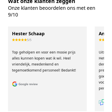
Wat onze klanten zeggen
Onze klanten beoordelen ons met een
9/10
Hester Schaap
Anne 
5/5
Top geholpen en voor een mooie prijs
Uitstek
alles kunnen kopen wat ik wil. Heel
Het tea
vriendelijk, meedenkend en
denkt e
tegemoetkomend personeel! Bedankt!
prettig
goed ge
voor ie
persoon