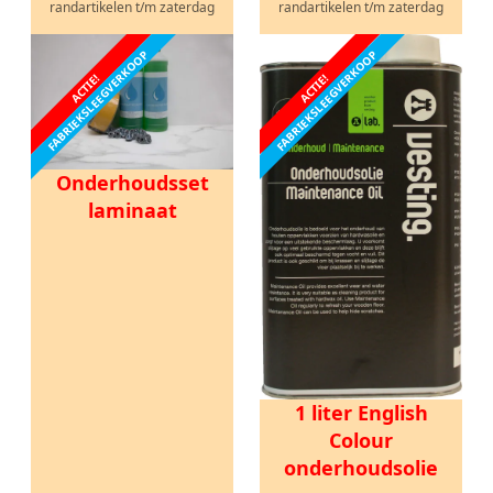
randartikelen t/m zaterdag
randartikelen t/m zaterdag
FABRIEKSLEEGVERKOOP
FABRIEKSLEEGVERKOOP
ACTIE!
ACTIE!
Onderhoudsset
laminaat
1 liter English
Colour
onderhoudsolie