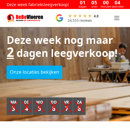
01
05
00
04
Deze week fabrieksleegverkoop!
dagen
uren
minuten
seconden
4.8
24.553 reviews
Deze week nog maar
2
dagen leegverkoop!
Onze locaties bekijken
MA
DI
WO
DO
VR
ZA
3
4
5
6
7
8