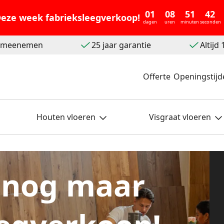
01
08
51
41
eze week fabrieksleegverkoop!
dagen
uren
minuten
seconden
t meenemen
25 jaar garantie
Altijd
Offerte
Openingstijd
Houten vloeren
Visgraat vloeren
 nog maar