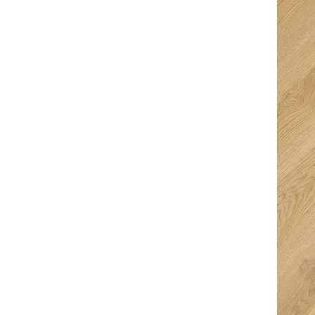
Ingeborg
Kurt Van den
Bouwmeester
Berghe
5/5
5/5
Fijne en snelle
Super goed
service. Ze denken
ontvangen met een
goed mee en je krijgt
hapje en een drankje
ruimte keuze te
erbij. Top prijzen en