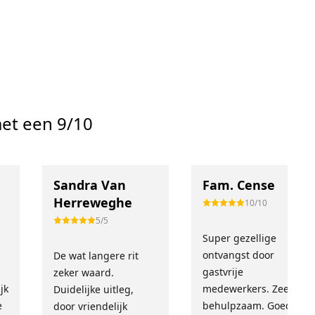
et een 9/10
Sandra Van
Fam. Cense
Herreweghe
10/10
5/5
Super gezellige
!
ontvangst door
De wat langere rit
gastvrije
zeker waard.
jk
medewerkers. Zeer
Duidelijke uitleg,
e
behulpzaam. Goed
door vriendelijk