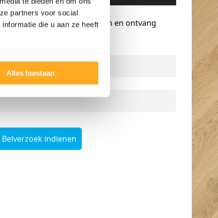
 media te bieden en om ons
Gratis advies op maat
ze partners voor social
Vraag een terugbelverzoek aan en ontvang
nformatie die u aan ze heeft
persoonlijk advies.
Naam
*
Alles toestaan
Telefoonnummer
*
Belverzoek indienen