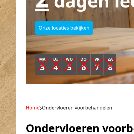
dagen le
Onze locaties bekijken
MA
DI
WO
DO
VR
ZA
3
4
5
6
7
8
Home
Ondervloeren voorbehandelen
Ondervloeren voor