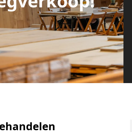
egverkoop!
behandelen