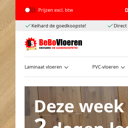
D
Prijzen
excl. btw
Keihard de goedkoopste!
Direc
Laminaat vloeren
PVC-vloeren
Deze week
2