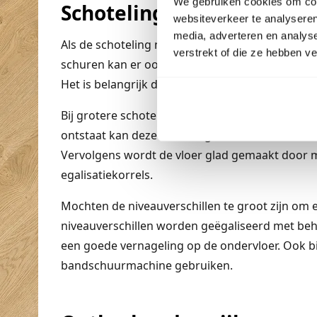
We gebruiken cookies om cont
Schoteling en naadvormi
websiteverkeer te analyseren
media, adverteren en analys
Als de schoteling niet te groot is, dan hoef je d
verstrekt of die ze hebben v
schuren kan er ook voor gekozen worden voor e
Het is belangrijk dat deze tussenvloer dik geno
Bij grotere schoteling treedt meestal groter
ontstaat kan deze worden gedicht door de naden
Vervolgens wordt de vloer glad gemaakt door mi
egalisatiekorrels.
Mochten de niveauverschillen te groot zijn om 
niveauverschillen worden geëgaliseerd met beh
een goede vernageling op de ondervloer. Ook bi
bandschuurmachine gebruiken.