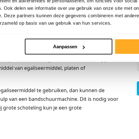
ent en advertenties te personaliseren, om functies voor social
ng
. Ook delen we informatie over uw gebruik van onze site met on
e. Deze partners kunnen deze gegevens combineren met andere i
e vloer alleen nog maar te schuren. In plaats van het
erzameld op basis van uw gebruik van hun services.
en houtachtige tussenvloer, zoals een spaanplaat.
eg is om de hoogte verschillen op te vangen.
Aanpassen
e naadvorming op. Wanneer een brede naadvorming
 op te vullen met bijvoorbeeld houten strippen.
ddel van egaliseermiddel, platen of
egaliseermiddel te gebruiken, dan kunnen de
ulp van een bandschuurmachine. Dit is nodig voor
j grote schoteling kun je een grote