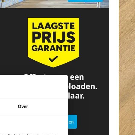
Offerte van een
concurrent? Uploaden.
Besparen. Klaar.
Over
Offertekiller openen