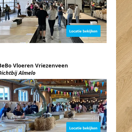
BeBo Vloeren Vriezenveen
Dichtbij Almelo