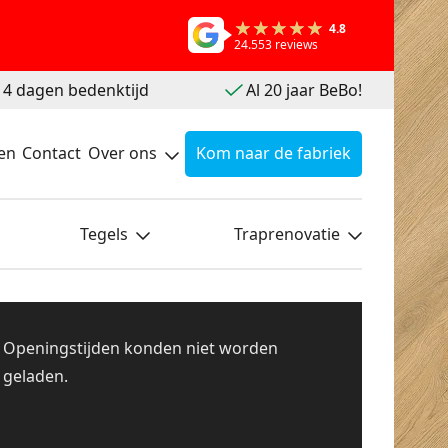
4.8
24.553 reviews
 14 dagen bedenktijd
Al 20 jaar BeBo!
en
Contact
Over ons
Kom naar de fabriek
Tegels
Traprenovatie
Openingstijden konden niet worden
geladen.