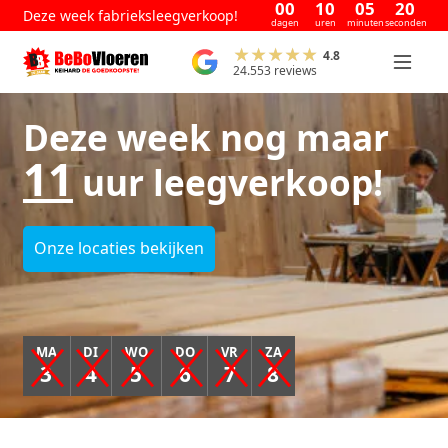
00
10
05
20
Deze week fabrieksleegverkoop!
dagen
uren
minuten
seconden
4.8
24.553 reviews
Deze week nog maar
11
uur leegverkoop!
Onze locaties bekijken
MA
DI
WO
DO
VR
ZA
3
4
5
6
7
8