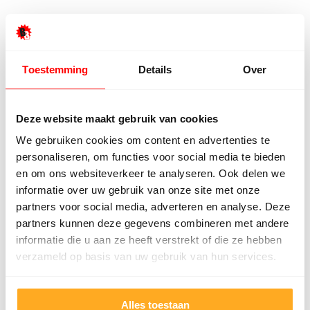
Hester Schaap
Anne
5/5
Toestemming
Details
Over
Top geholpen en voor een mooie prijs alles
Uitste
kunnen kopen wat ik wil. Heel vriendelijk,
Het tea
Deze website maakt gebruik van cookies
meedenkend en tegemoetkomend
echt m
We gebruiken cookies om content en advertenties te
personeel! Bedankt!
ervari
personaliseren, om functies voor social media te bieden
geholp
en om ons websiteverkeer te analyseren. Ook delen we
iederee
informatie over uw gebruik van onze site met onze
betrou
partners voor social media, adverteren en analyse. Deze
partners kunnen deze gegevens combineren met andere
informatie die u aan ze heeft verstrekt of die ze hebben
verzameld op basis van uw gebruik van hun services.
Alles toestaan