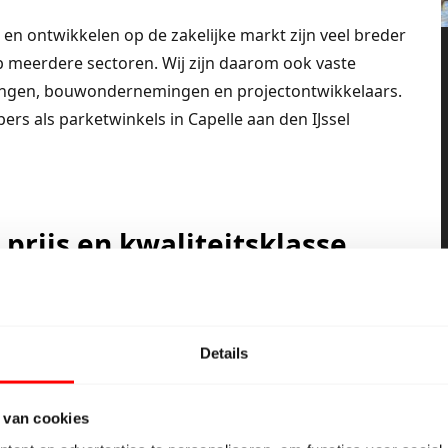
 en ontwikkelen op de zakelijke markt zijn veel breder
 meerdere sectoren. Wij zijn daarom ook vaste
ngen, bouwondernemingen en projectontwikkelaars.
s als parketwinkels in Capelle aan den IJssel
 prijs en kwaliteitsklasse
aat uit meer dan 2500 soorten laminaat en pvc
een maar budget merken werken. Het tegendeel is
Balterio, Berry Aloc, Egger, Classen, Parador,
Details
 een aantal budgetleveranciers zo weet je dat je elke
 van cookies