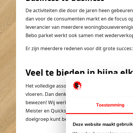
De activiteiten die door de jaren heen gebeuren
dan voor de consumenten markt en de focus op
leverancier van meerdere woningbouwverenigi
Bebo parket werkt ook samen met wederverkoper
Er zijn meerdere redenen voor dit grote succes:
Veel te bieden in bijna elk
Het volledige assortiment van Bebo parket best
vloeren. Dan denkt u misschien dat we met all
bewezen! Wij werken onder andere met: Ambiant, 
Toestemming
Meister en Quickstep. Bebo parket werkt wel met
doelgroep kunt bereiken.
Deze website maakt gebruik