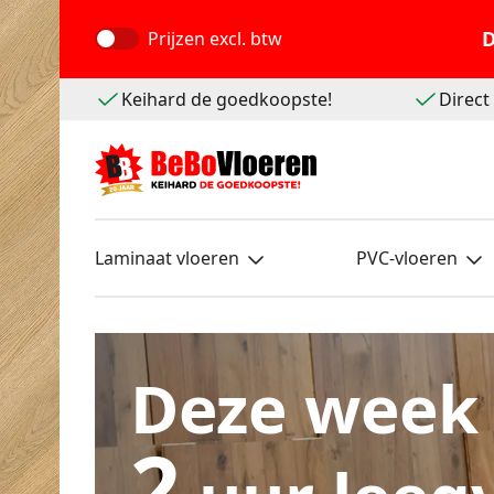
D
Prijzen
excl. btw
Keihard de goedkoopste!
Direc
Laminaat vloeren
PVC-vloeren
Deze week
2