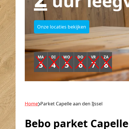
uur leeg
Onze locaties bekijken
MA
DI
WO
DO
VR
ZA
3
4
5
6
7
8
Home
Parket Capelle aan den IJssel
Bebo parket Capelle