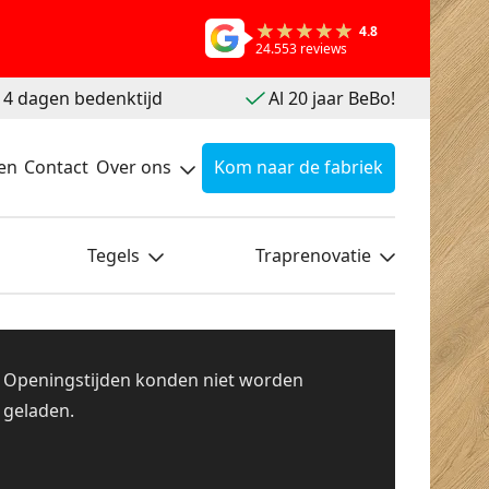
4.8
24.553 reviews
 14 dagen bedenktijd
Al 20 jaar BeBo!
en
Contact
Over ons
Kom naar de fabriek
Tegels
Traprenovatie
Openingstijden konden niet worden
geladen.