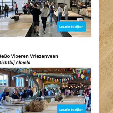
BeBo Vloeren Vriezenveen
Dichtbij Almelo