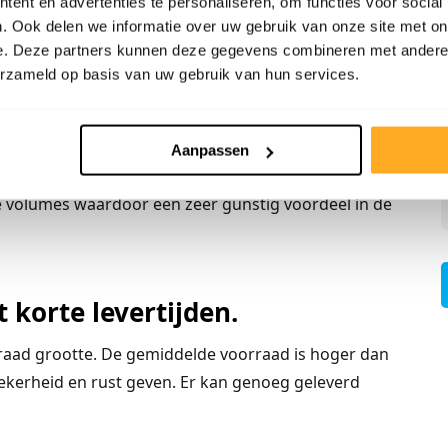
ent en advertenties te personaliseren, om functies voor social
ls producten word ook weer
. Ook delen we informatie over uw gebruik van onze site met on
e. Deze partners kunnen deze gegevens combineren met andere i
en wij de beste prijs-
erzameld op basis van uw gebruik van hun services.
roken worden en zal worden bepaald aan de volumes
Aanpassen
n onze producten in zowel de consumentenmarkt en
e volumes waardoor een zeer gunstig voordeel in de
 korte levertijden.
orraad grootte. De gemiddelde voorraad is hoger dan
ekerheid en rust geven. Er kan genoeg geleverd