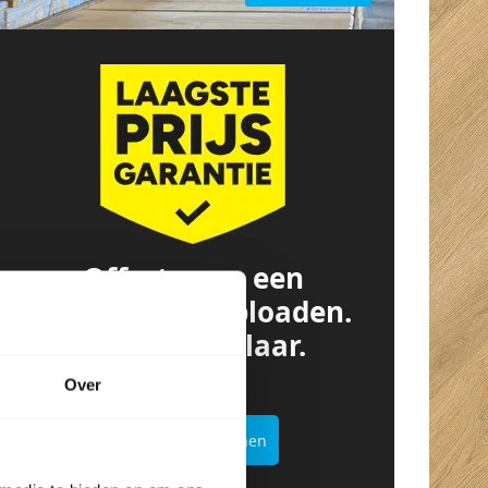
Offerte van een
concurrent? Uploaden.
Besparen. Klaar.
Over
Offertekiller openen