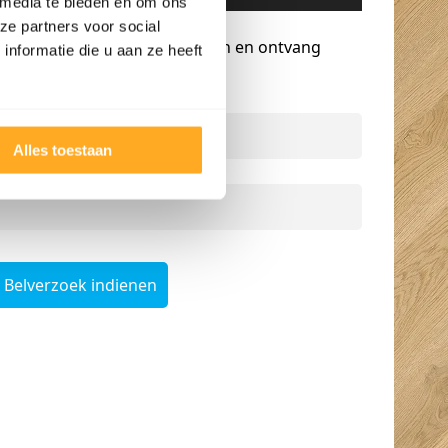
 media te bieden en om ons
Gratis advies op maat
ze partners voor social
Vraag een terugbelverzoek aan en ontvang
nformatie die u aan ze heeft
persoonlijk advies.
Naam
*
Alles toestaan
Telefoonnummer
*
Belverzoek indienen