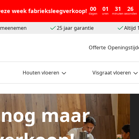
00
01
31
25
eze week fabrieksleegverkoop!
dagen
uren
minuten
seconden
t meenemen
25 jaar garantie
Altijd
Offerte
Openingstijd
Houten vloeren
Visgraat vloeren
 nog maar