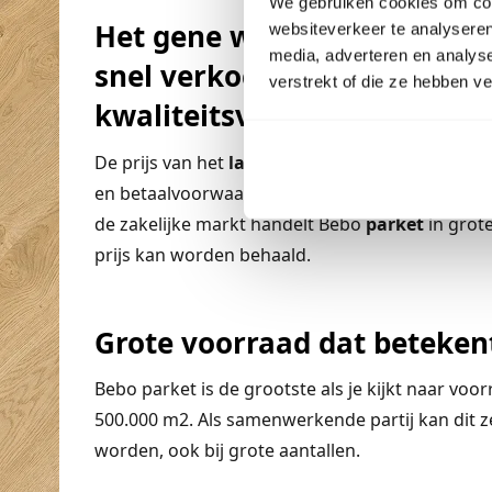
We gebruiken cookies om cont
Het gene wat binnenkomt a
websiteverkeer te analyseren
media, adverteren en analys
snel verkocht daardoor lever
verstrekt of die ze hebben v
kwaliteitsverhouding.
De prijs van het
laminaat
en pvc kan nog besp
en betaalvoorwaarden. Door de brede inzet va
de zakelijke markt handelt Bebo
parket
in grot
prijs kan worden behaald.
Grote voorraad dat betekent
Bebo parket is de grootste als je kijkt naar vo
500.000 m2. Als samenwerkende partij kan dit z
worden, ook bij grote aantallen.