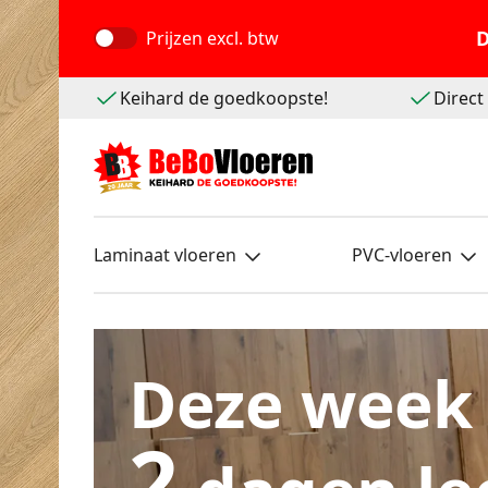
D
Prijzen
excl. btw
Keihard de goedkoopste!
Direc
Laminaat vloeren
PVC-vloeren
Deze week
2