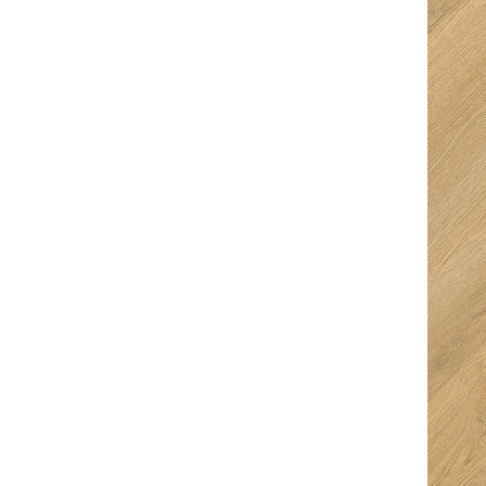
Ingeborg
Kurt Van den
Bouwmeester
Berghe
5/5
5/5
Fijne en snelle
Super goed
service. Ze denken
ontvangen met een
goed mee en je krijgt
hapje en een drankje
ruimte keuze te
erbij. Top prijzen en