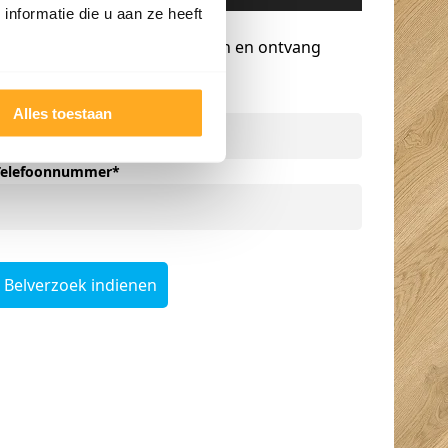
nformatie die u aan ze heeft
Gratis advies op maat
Vraag een terugbelverzoek aan en ontvang
persoonlijk advies.
Naam
*
Alles toestaan
Telefoonnummer
*
Belverzoek indienen