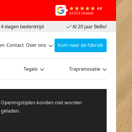
4.8
24.553 reviews
 14 dagen bedenktijd
Al 20 jaar BeBo!
en
Contact
Over ons
Kom naar de fabriek
Tegels
Traprenovatie
Openingstijden konden niet worden
geladen.