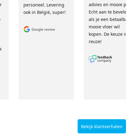
r
advies en mooie prijs.
personeel. Levering
Echt aan te bevelen
ook in België, super!
e
als je een betaalbare,
mooie vloer wil
kopen. De keuze is
reuze!
k
Bekijk klantverhalen