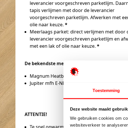
leverancier voorgeschreven parketlijm. Daar
tapis verlijmen met door de leverancier
voorgeschreven parketlijm. Afwerken met een
olie naar keuze.
*
Meerlaags parket: direct verlijmen met door 
leverancier voorgeschreven parketlijm en af
met een lak of olie naar keuze.
*
De bekendste merken:
Magnum Heatboard E
Jupiter mfh E-NERGY
Toestemming
Deze website maakt gebruik
ATTENTIE!
We gebruiken cookies om cont
websiteverkeer te analyseren
Te snel opwarmende elektrische