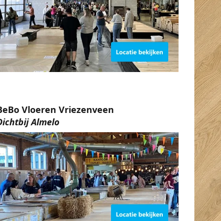
BeBo Vloeren Vriezenveen
Dichtbij Almelo