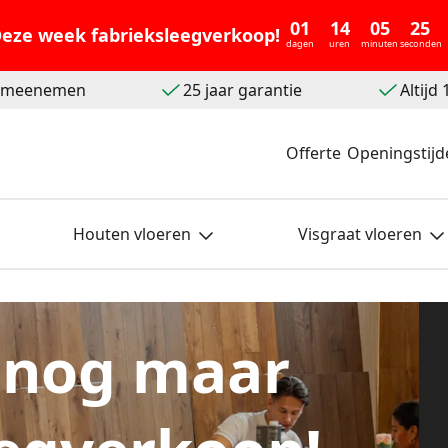
01
14
05
23
eze week fabrieksleegverkoop!
dagen
uren
minuten
seconden
t meenemen
25 jaar garantie
Altijd
Offerte
Openingstijd
Houten vloeren
Visgraat vloeren
 nog maar