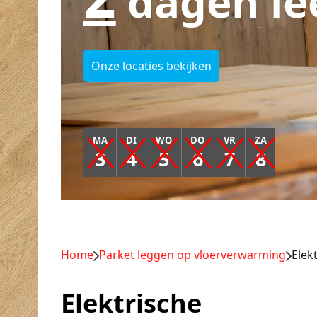
dagen le
Onze locaties bekijken
MA
DI
WO
DO
VR
ZA
3
4
5
6
7
8
Home
Parket leggen op vloerverwarming
Elek
Elektrische