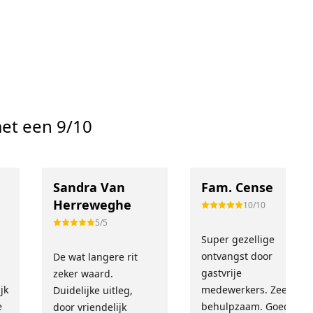
et een 9/10
Sandra Van
Fam. Cense
Herreweghe
10/10
5/5
Super gezellige
!
ontvangst door
De wat langere rit
gastvrije
zeker waard.
jk
medewerkers. Zeer
Duidelijke uitleg,
e
behulpzaam. Goed
door vriendelijk