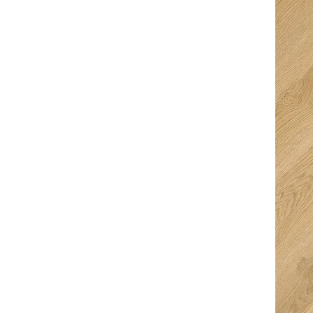
drinken en te eten
super service,
erg verassend en
uitermate
super geregeld dus
vriendelijke mensen
alle sterren dik
met professionele
verdiend! Straks
uitleg.
genieten van
prachtige vloeren in
ons huis!