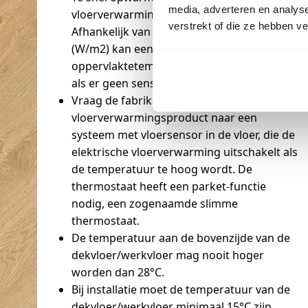
media, adverteren en analys
vloerverwarming kan het parket schaden.
verstrekt of die ze hebben v
Afhankelijk van de verwarmingscapaciteit
(W/m2) kan een zeer hoge
oppervlaktetemperatuur behaald worden
als er geen sensor is gebruikt.
Vraag de fabrikant van het desbetreffende
vloerverwarmingsproduct naar een
systeem met vloersensor in de vloer, die de
elektrische vloerverwarming uitschakelt als
de temperatuur te hoog wordt. De
thermostaat heeft een parket-functie
nodig, een zogenaamde slimme
thermostaat.
De temperatuur aan de bovenzijde van de
dekvloer/werkvloer mag nooit hoger
worden dan 28°C.
Bij installatie moet de temperatuur van de
dekvloer/werkvloer minimaal 15°C zijn.