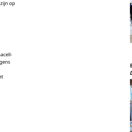
zijn op
acell-
lgens
et