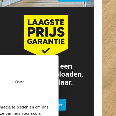
Offerte van een
concurrent? Uploaden.
Besparen. Klaar.
Over
Offertekiller openen
 media te bieden en om ons
ze partners voor social