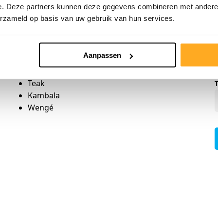
e. Deze partners kunnen deze gegevens combineren met andere i
Merbau
erzameld op basis van uw gebruik van hun services.
Afzelia
Padoek
Bamboe
Aanpassen
Panga Panga
Europees eiken
Teak
Kambala
Wengé