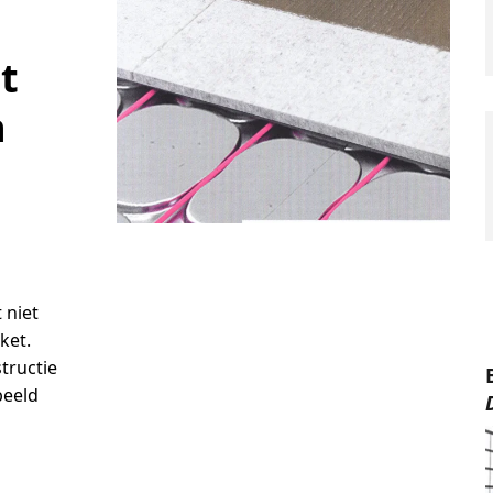
t
n
 niet
ket.
tructie
beeld