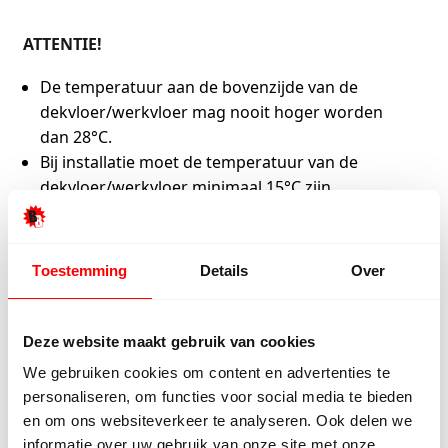
ATTENTIE!
De temperatuur aan de bovenzijde van de
dekvloer/werkvloer mag nooit hoger worden
dan 28°C.
Bij installatie moet de temperatuur van de
dekvloer/werkvloer minimaal 15°C zijn.
Toestemming
Details
Over
Wat onze klanten zeggen
Onze klanten beoordelen ons met een 9/10
Deze website maakt gebruik van cookies
We gebruiken cookies om content en advertenties te
personaliseren, om functies voor social media te bieden
Hester Schaap
Anne
en om ons websiteverkeer te analyseren. Ook delen we
5/5
informatie over uw gebruik van onze site met onze