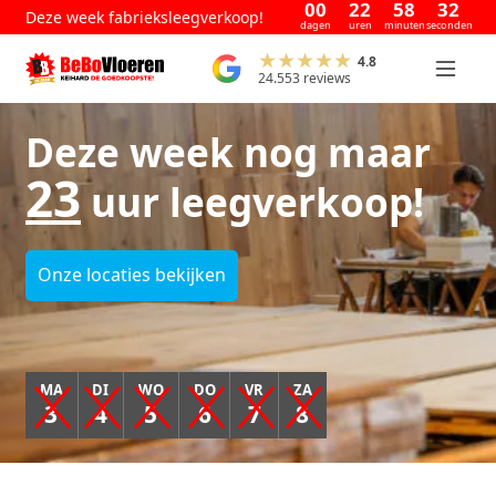
00
22
58
31
Deze week fabrieksleegverkoop!
dagen
uren
minuten
seconden
4.8
24.553 reviews
Deze week nog maar
23
uur leegverkoop!
Onze locaties bekijken
MA
DI
WO
DO
VR
ZA
3
4
5
6
7
8