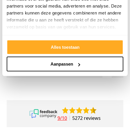
partners voor social media, adverteren en analyse. Deze
Top geholpen en voor een mooie prijs alles
Uitste
partners kunnen deze gegevens combineren met andere
kunnen kopen wat ik wil. Heel vriendelijk,
Het tea
informatie die u aan ze heeft verstrekt of die ze hebben
meedenkend en tegemoetkomend
echt m
verzameld op basis van uw gebruik van hun services.
personeel! Bedankt!
ervari
geholp
iederee
Alles toestaan
betrou
Aanpassen
9/10
5272 reviews