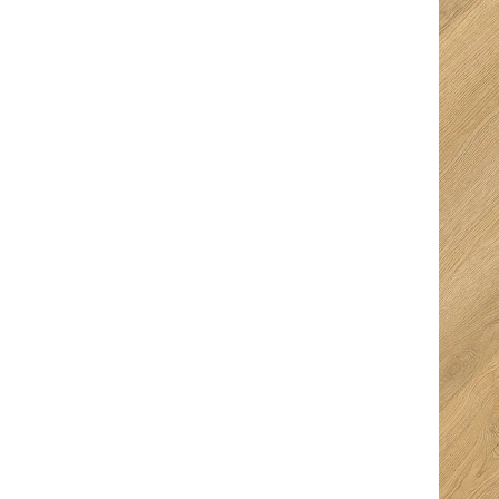
Ingeborg
Kurt Van den
Bouwmeester
Berghe
5/5
5/5
Fijne en snelle
Super goed
service. Ze denken
ontvangen met een