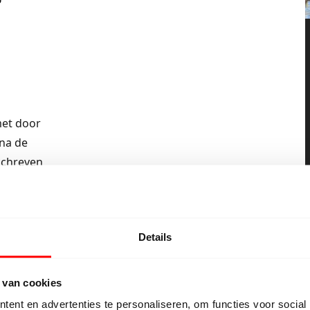
met door
rna de
schreven
keuze.
*
e
rken met
Details
 van cookies
ent en advertenties te personaliseren, om functies voor social