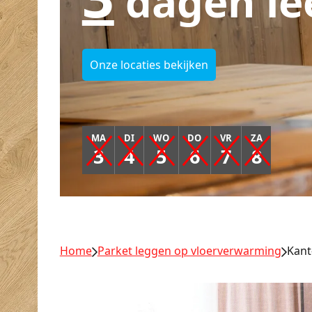
dagen le
Onze locaties bekijken
MA
DI
WO
DO
VR
ZA
3
4
5
6
7
8
Home
Parket leggen op vloerverwarming
Kant