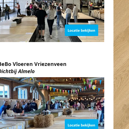
BeBo Vloeren Vriezenveen
Dichtbij Almelo