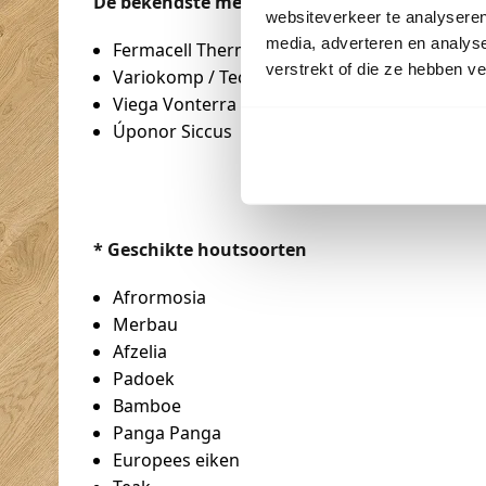
De bekendste merken:
websiteverkeer te analyseren
media, adverteren en analys
Fermacell Therm 25/38
verstrekt of die ze hebben v
Variokomp / Technea
Viega Vonterra
Úponor Siccus
* Geschikte houtsoorten
Afrormosia
Merbau
Afzelia
Padoek
Bamboe
Panga Panga
Europees eiken