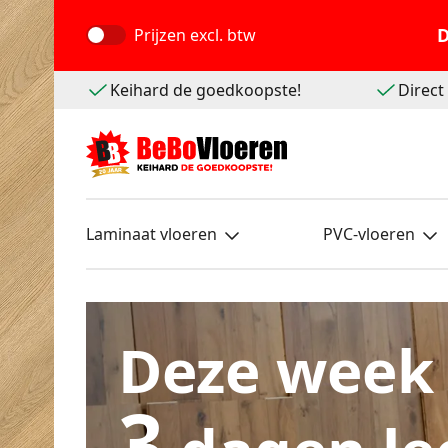
D
Prijzen
excl. btw
Keihard de goedkoopste!
Direc
Laminaat vloeren
PVC-vloeren
Deze week
3