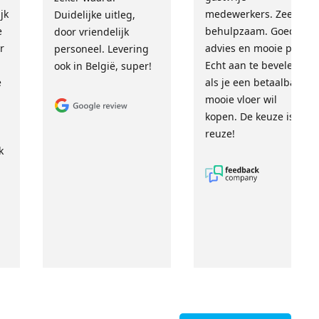
jk
medewerkers. Zeer
Duidelijke uitleg,
e
behulpzaam. Goed
door vriendelijk
r
advies en mooie prijs.
personeel. Levering
Echt aan te bevelen
ook in België, super!
e
als je een betaalbare,
mooie vloer wil
kopen. De keuze is
reuze!
k