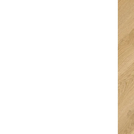
goed mee en je krijgt
hapje en een drankje
ruimte keuze te
erbij. Top prijzen en
drinken en te eten
super service,
erg verassend en
uitermate
super geregeld dus
vriendelijke mensen
alle sterren dik
met professionele
verdiend! Straks
uitleg.
genieten van
prachtige vloeren in
ons huis!