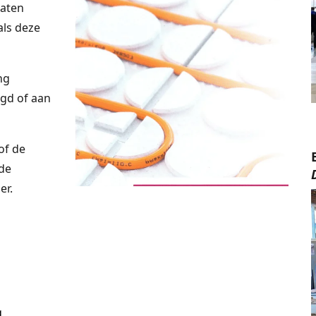
laten
als deze
ng
gd of aan
of de
 de
er.
g