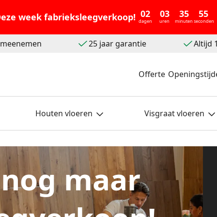
02
03
35
53
eze week fabrieksleegverkoop!
dagen
uren
minuten
seconden
t meenemen
25 jaar garantie
Altijd
Offerte
Openingstijd
Houten vloeren
Visgraat vloeren
 nog maar