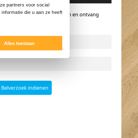
ze partners voor social
Gratis advies op maat
nformatie die u aan ze heeft
Vraag een terugbelverzoek aan en ontvang
persoonlijk advies.
Naam
*
Alles toestaan
Telefoonnummer
*
Belverzoek indienen