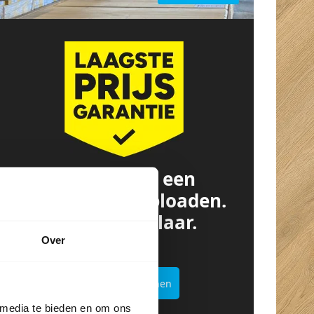
Offerte van een
concurrent? Uploaden.
Besparen. Klaar.
Over
Offertekiller openen
 media te bieden en om ons