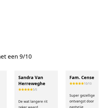
et een 9/10
Sandra Van
Fam. Cense
Herreweghe
10/10
5/5
Super gezellige
!
ontvangst door
De wat langere rit
gastvrije
zeker waard.