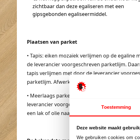
zichtbaar dan deze egaliseren met een
gipsgebonden egaliseermiddel.
Plaatsen van parket
• Tapis: eiken mozaïek verlijmen op de egaline 
de leverancier voorgeschreven parketlijm. Daa
tapis verlijmen met door de leverancier voorge
parketlijm. Afwerken met een Lak of olie naar 
• Meerlaags parket: direct verlijmen met door d
leverancier voorgeschreven parketlijm en afwe
Toestemming
een lak of olie naar keuze.
*
Deze website maakt gebruik
We gebruiken cookies om cont