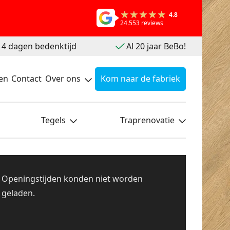
4.8
24.553 reviews
 14 dagen bedenktijd
Al 20 jaar BeBo!
en
Contact
Over ons
Kom naar de fabriek
Tegels
Traprenovatie
Openingstijden konden niet worden
geladen.