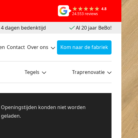
4.8
24.553 reviews
 14 dagen bedenktijd
Al 20 jaar BeBo!
en
Contact
Over ons
Kom naar de fabriek
Tegels
Traprenovatie
Openingstijden konden niet worden
geladen.