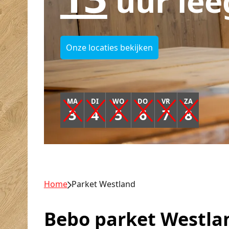
uur lee
Onze locaties bekijken
MA
DI
WO
DO
VR
ZA
3
4
5
6
7
8
Home
Parket Westland
Bebo parket Westla