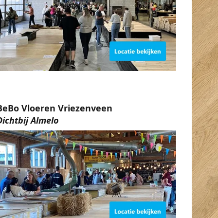
BeBo Vloeren Vriezenveen
Dichtbij Almelo