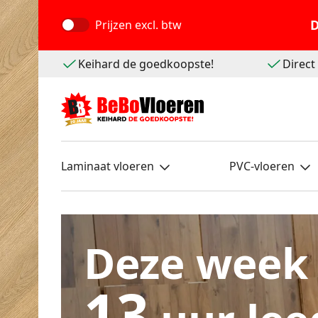
D
Prijzen
excl. btw
Keihard de goedkoopste!
Direc
Laminaat vloeren
PVC-vloeren
Deze week
13