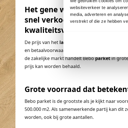
We gebruiken cookies om cont
Het gene wat binnenkomt a
websiteverkeer te analyseren
media, adverteren en analys
snel verkocht daardoor lever
verstrekt of die ze hebben v
kwaliteitsverhouding.
De prijs van het
laminaat
en pvc kan nog besp
en betaalvoorwaarden. Door de brede inzet va
de zakelijke markt handelt Bebo
parket
in grot
prijs kan worden behaald.
Grote voorraad dat betekent
Bebo parket is de grootste als je kijkt naar vo
500.000 m2. Als samenwerkende partij kan dit z
worden, ook bij grote aantallen.