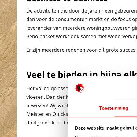
De activiteiten die door de jaren heen gebeuren
dan voor de consumenten markt en de focus op
leverancier van meerdere woningbouwverenigi
Bebo parket werkt ook samen met wederverkope
Er zijn meerdere redenen voor dit grote succes:
Veel te bieden in bijna elk
Het volledige assortiment van Bebo parket best
vloeren. Dan denkt u misschien dat we met all
bewezen! Wij werken onder andere met: Ambiant, 
Toestemming
Meister en Quickstep. Bebo parket werkt wel met
doelgroep kunt bereiken.
Deze website maakt gebruik