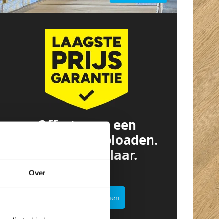
Offerte van een
concurrent? Uploaden.
Besparen. Klaar.
Over
Offertekiller openen