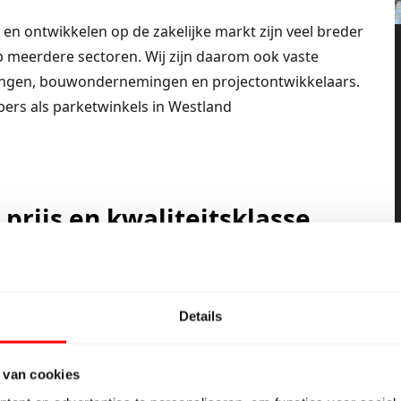
 en ontwikkelen op de zakelijke markt zijn veel breder
 meerdere sectoren. Wij zijn daarom ook vaste
ngen, bouwondernemingen en projectontwikkelaars.
rs als parketwinkels in Westland
 prijs en kwaliteitsklasse
aat uit meer dan 2500 soorten laminaat en pvc
een maar budget merken werken. Het tegendeel is
Balterio, Berry Aloc, Egger, Classen, Parador,
Details
 een aantal budgetleveranciers zo weet je dat je elke
 van cookies