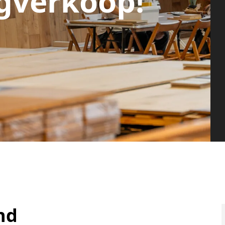
gverkoop!
nd