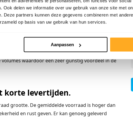
ent en advertenties te personaliseren, om functies voor social
ls producten word ook weer
. Ook delen we informatie over uw gebruik van onze site met on
e. Deze partners kunnen deze gegevens combineren met andere i
en wij de beste prijs-
erzameld op basis van uw gebruik van hun services.
roken worden en zal worden bepaald aan de volumes
Aanpassen
n onze producten in zowel de consumentenmarkt en
e volumes waardoor een zeer gunstig voordeel in de
 korte levertijden.
orraad grootte. De gemiddelde voorraad is hoger dan
ekerheid en rust geven. Er kan genoeg geleverd