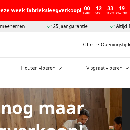
00
12
33
18
eze week fabrieksleegverkoop!
dagen
uren
minuten
seconden
t meenemen
25 jaar garantie
Altijd
Offerte
Openingstijd
Houten vloeren
Visgraat vloeren
 nog maar