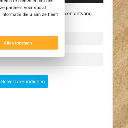
 media te bieden en om ons
Gratis advies op maat
ze partners voor social
Vraag een terugbelverzoek aan en ontvang
nformatie die u aan ze heeft
persoonlijk advies.
Naam
*
Alles toestaan
Telefoonnummer
*
Belverzoek indienen