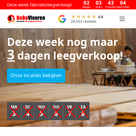
02
03
43
02
Deze week fabrieksleegverkoop!
dagen
uren
minuten
seconden
4.8
24.553 reviews
Deze week nog maar
3
dagen leegverkoop!
Onze locaties bekijken
MA
DI
WO
DO
VR
ZA
3
4
5
6
7
8