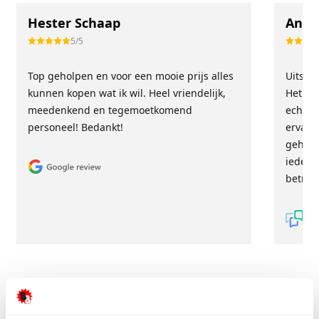
Hester Schaap
Anne
5/5
Top geholpen en voor een mooie prijs alles
Uitste
kunnen kopen wat ik wil. Heel vriendelijk,
Het tea
meedenkend en tegemoetkomend
echt m
personeel! Bedankt!
ervari
geholp
iederee
betrou