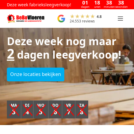
01
18
38
37
Deze week fabrieksleegverkoop!
dagen
uren
minuten
seconden
4.8
24.553 reviews
Deze week nog maar
2
dagen leegverkoop!
Onze locaties bekijken
MA
DI
WO
DO
VR
ZA
3
4
5
6
7
8