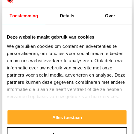
Top geholpen en voor een mooie prijs alles
Uitste
Toestemming
Details
Over
kunnen kopen wat ik wil. Heel vriendelijk,
Het tea
meedenkend en tegemoetkomend
echt m
personeel! Bedankt!
ervari
Deze website maakt gebruik van cookies
geholp
We gebruiken cookies om content en advertenties te
iederee
personaliseren, om functies voor social media te bieden
betrou
en om ons websiteverkeer te analyseren. Ook delen we
informatie over uw gebruik van onze site met onze
partners voor social media, adverteren en analyse. Deze
partners kunnen deze gegevens combineren met andere
informatie die u aan ze heeft verstrekt of die ze hebben
verzameld op basis van uw gebruik van hun services.
Alles toestaan
9/10
5272 reviews