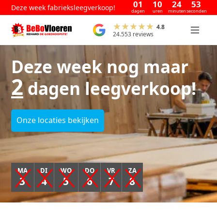
01
10
24
52
Deze week fabrieksleegverkoop!
dagen
uren
minuten
seconden
4.8
24.553 reviews
Deze week nog maar
2
dagen leegverkoop!
Onze locaties bekijken
MA
DI
WO
DO
VR
ZA
3
4
5
6
7
8