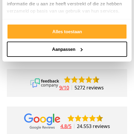
geholp
informatie die u aan ze heeft verstrekt of die ze hebben
iederee
verzameld op basis van uw gebruik van hun services.
betrou
Alles toestaan
Aanpassen
9/10
5272 reviews
4.8/5
24.553 reviews