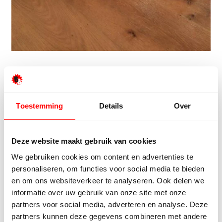
Wat onze klanten zeggen
Onze klanten beoordelen ons met een 9/10
Toestemming
Details
Over
Deze website maakt gebruik van cookies
Hester Schaap
Anne
5/5
We gebruiken cookies om content en advertenties te
personaliseren, om functies voor social media te bieden
Top geholpen en voor een mooie prijs alles
Uitste
en om ons websiteverkeer te analyseren. Ook delen we
kunnen kopen wat ik wil. Heel vriendelijk,
Het tea
informatie over uw gebruik van onze site met onze
meedenkend en tegemoetkomend
echt m
partners voor social media, adverteren en analyse. Deze
personeel! Bedankt!
ervari
partners kunnen deze gegevens combineren met andere