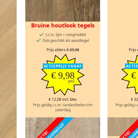
Bruine houtlook tegels
I.c.m. lijm + voegmiddel
Ook geschikt als wandtegel
Prijs elders
€ 39,98
Prijs
ACTIEPRIJS VANAF
ACTI
€ 9,98
€
pm2
€ 12,08 incl. btw.
€ 32
Prijs geldig i.c.m. randartikelen t/m
Prijs geldig i
zaterdag
ACTIE!
ACTIE!