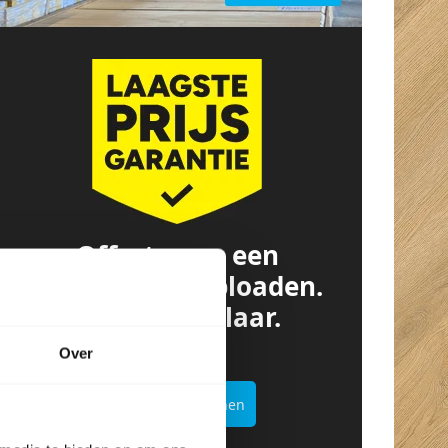
Offerte van een
concurrent? Uploaden.
Besparen. Klaar.
Over
Offertekiller openen