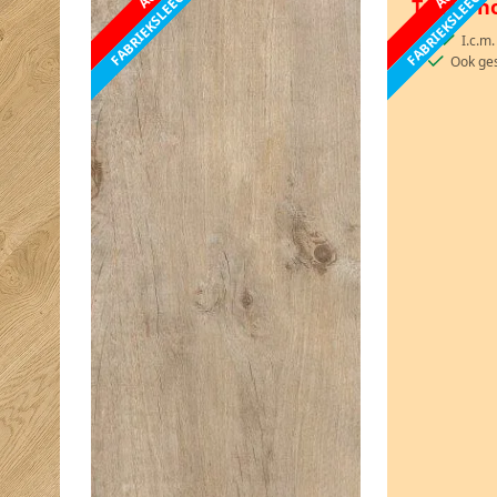
FABRIEKSLEEGVERKOOP
FABRIEKSLEEGV
Taupe ho
I.c.m
Ook ges