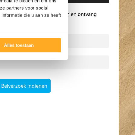
 media te bieden en om ons
Gratis advies op maat
ze partners voor social
Vraag een terugbelverzoek aan en ontvang
nformatie die u aan ze heeft
persoonlijk advies.
Naam
*
Alles toestaan
Telefoonnummer
*
Belverzoek indienen