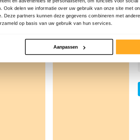
ent en advertenties te personaliseren, om functies voor social
. Ook delen we informatie over uw gebruik van onze site met on
e. Deze partners kunnen deze gegevens combineren met andere i
erzameld op basis van uw gebruik van hun services.
Aanpassen