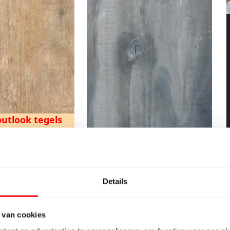
utlook tegels
. lijm + voegmiddel
chikt als wandtegel
Details
Grijze houtlook tegels
I.c.m. lijm + voegmiddel
 van cookies
Ook geschikt als wandtegel