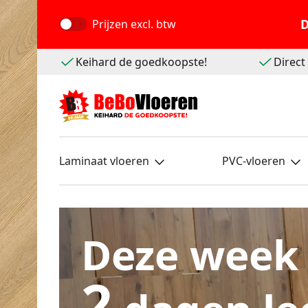
D
Prijzen
excl. btw
Keihard de goedkoopste!
Direc
Laminaat vloeren
PVC-vloeren
Deze week
2