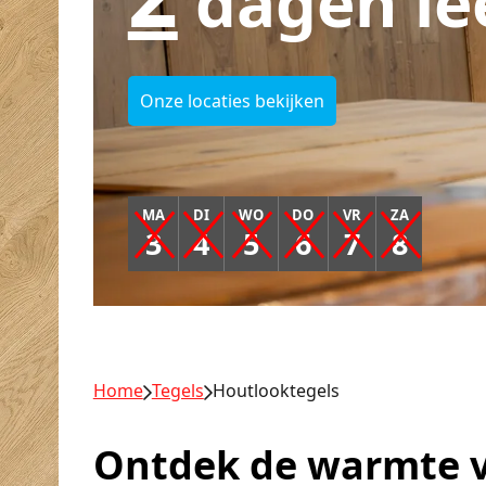
dagen le
Onze locaties bekijken
MA
DI
WO
DO
VR
ZA
3
4
5
6
7
8
Home
Tegels
Houtlooktegels
Ontdek de warmte v