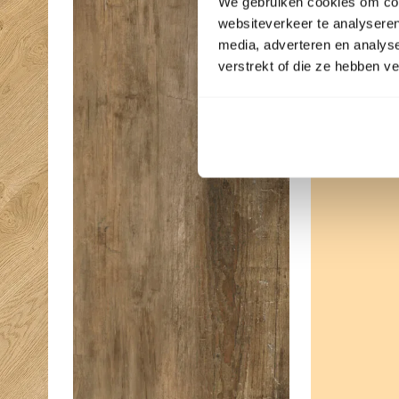
We gebruiken cookies om cont
websiteverkeer te analyseren
media, adverteren en analys
verstrekt of die ze hebben v