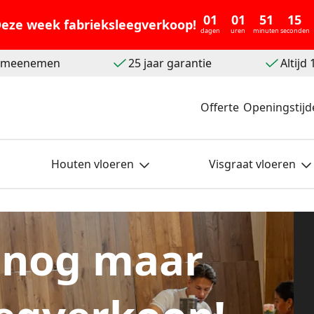
01
01
51
12
eze week fabrieksleegverkoop!
dagen
uren
minuten
seconden
t meenemen
25 jaar garantie
Altijd
Offerte
Openingstijd
Houten vloeren
Visgraat vloeren
 nog maar