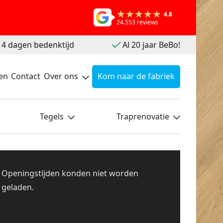
4.8
24.553 reviews
 14 dagen bedenktijd
Al 20 jaar BeBo!
en
Contact
Over ons
Kom naar de fabriek
Tegels
Traprenovatie
Openingstijden konden niet worden
geladen.