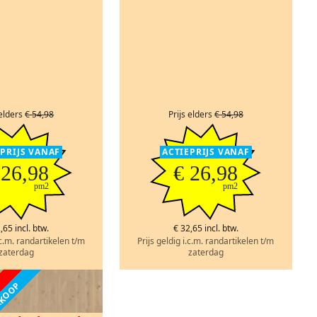
 elders
€ 54,98
Prijs elders
€ 54,98
EPRIJS VANAF
ACTIEPRIJS VANAF
 26,98
€ 26,98
pm2
pm2
,65 incl. btw.
€ 32,65 incl. btw.
.c.m. randartikelen t/m
Prijs geldig i.c.m. randartikelen t/m
zaterdag
zaterdag