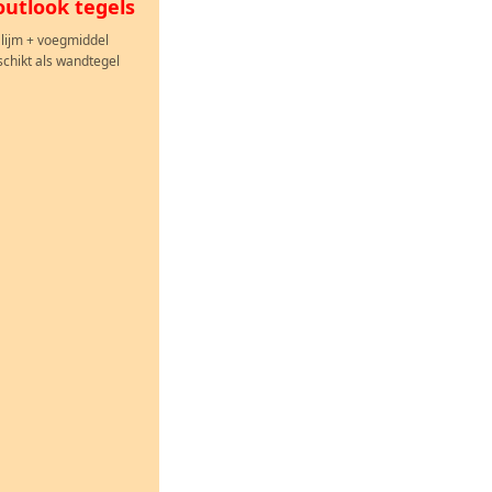
ERKOOP
utlook tegels
. lijm + voegmiddel
chikt als wandtegel