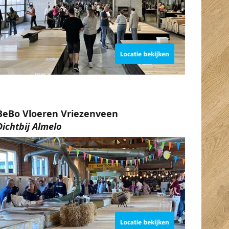
BeBo Vloeren Vriezenveen
Dichtbij Almelo