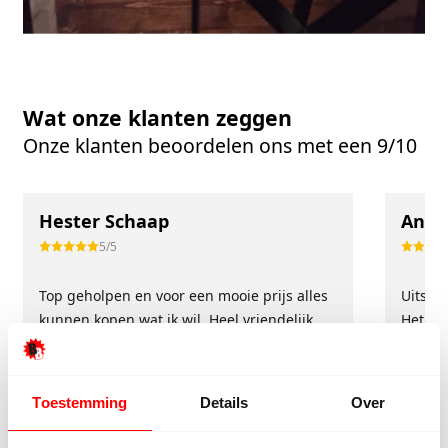
Wat onze klanten zeggen
Onze klanten beoordelen ons met een 9/10
Hester Schaap
Anne
5/5
Top geholpen en voor een mooie prijs alles
Uitste
kunnen kopen wat ik wil. Heel vriendelijk,
Het tea
meedenkend en tegemoetkomend
echt m
personeel! Bedankt!
ervari
geholp
Toestemming
Details
Over
iederee
betrou