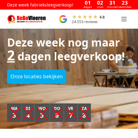
01
02
31
22
Deze week fabrieksleegverkoop!
dagen
uren
minuten
seconden
4.8
24.553 reviews
Deze week nog maar
2
dagen leegverkoop!
Onze locaties bekijken
MA
DI
WO
DO
VR
ZA
3
4
5
6
7
8