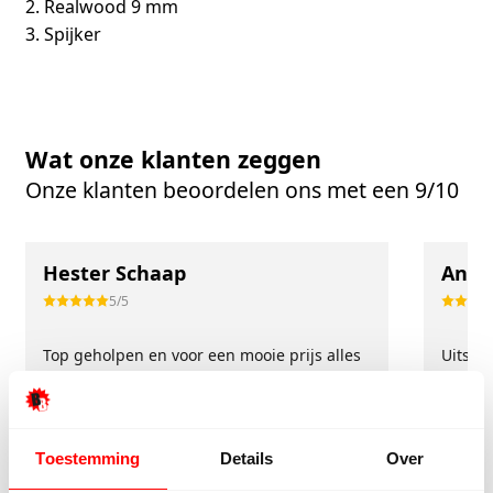
Realwood 9 mm
Spijker
Wat onze klanten zeggen
Onze klanten beoordelen ons met een 9/10
Hester Schaap
Anne
5/5
Top geholpen en voor een mooie prijs alles
Uitste
kunnen kopen wat ik wil. Heel vriendelijk,
Het tea
meedenkend en tegemoetkomend
echt m
personeel! Bedankt!
ervari
Toestemming
Details
Over
geholp
iederee