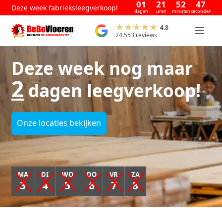
01
21
52
46
Deze week fabrieksleegverkoop!
dagen
uren
minuten
seconden
4.8
24.553 reviews
Deze week nog maar
2
dagen leegverkoop!
Onze locaties bekijken
MA
DI
WO
DO
VR
ZA
3
4
5
6
7
8