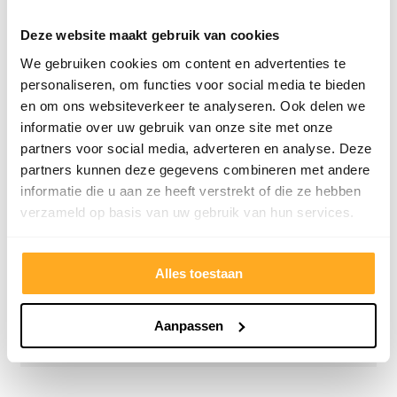
betrou
Deze website maakt gebruik van cookies
We gebruiken cookies om content en advertenties te
personaliseren, om functies voor social media te bieden
en om ons websiteverkeer te analyseren. Ook delen we
informatie over uw gebruik van onze site met onze
partners voor social media, adverteren en analyse. Deze
partners kunnen deze gegevens combineren met andere
informatie die u aan ze heeft verstrekt of die ze hebben
verzameld op basis van uw gebruik van hun services.
9/10
5272 reviews
Alles toestaan
Aanpassen
4.8/5
24.553 reviews