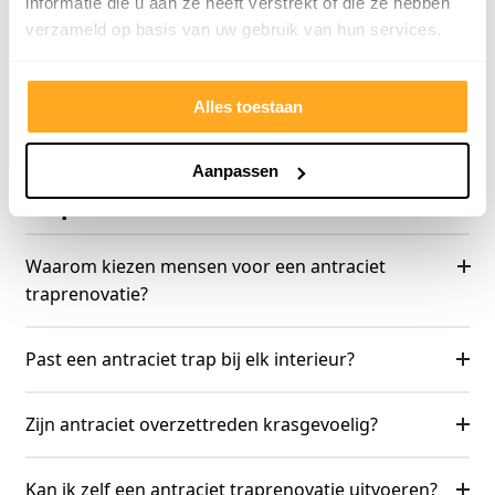
informatie die u aan ze heeft verstrekt of die ze hebben
verzameld op basis van uw gebruik van hun services.
Kom naar de fabriek
Neem contact op
Alles toestaan
Veelgestelde vragen over antraciet
Aanpassen
traprenovaties
Waarom kiezen mensen voor een antraciet
traprenovatie?
Past een antraciet trap bij elk interieur?
Zijn antraciet overzettreden krasgevoelig?
Kan ik zelf een antraciet traprenovatie uitvoeren?