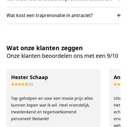
Wat kost een traprenovatie in antraciet?
Wat onze klanten zeggen
Onze klanten beoordelen ons met een 9/10
Hester Schaap
Anne
5/5
Top geholpen en voor een mooie prijs alles
Uitste
kunnen kopen wat ik wil. Heel vriendelijk,
Het tea
meedenkend en tegemoetkomend
echt m
personeel! Bedankt!
ervari
geholp