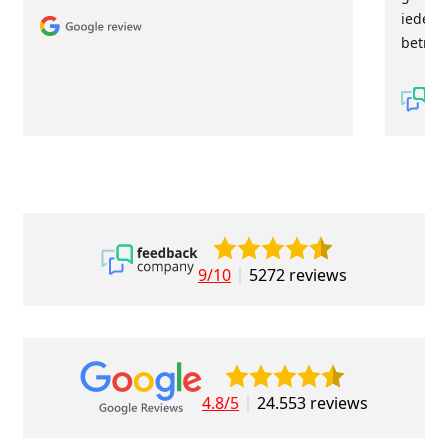
iederee
betrou
9/10
5272 reviews
4.8/5
24.553 reviews