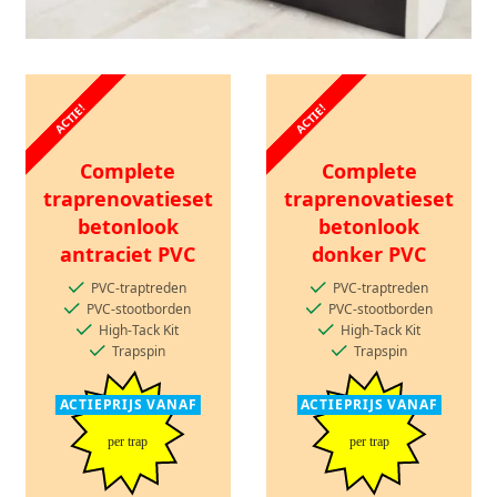
ACTIE!
ACTIE!
Complete
Complete
traprenovatieset
traprenovatieset
betonlook
betonlook
antraciet PVC
donker PVC
PVC-traptreden
PVC-traptreden
PVC-stootborden
PVC-stootborden
High-Tack Kit
High-Tack Kit
Trapspin
Trapspin
ACTIEPRIJS VANAF
ACTIEPRIJS VANAF
per trap
per trap