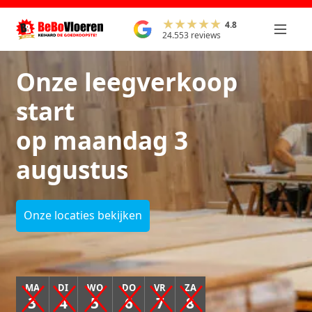
4.8
24.553 reviews
Onze leegverkoop
start
op maandag 3
augustus
Onze locaties bekijken
MA
DI
WO
DO
VR
ZA
3
4
5
6
7
8