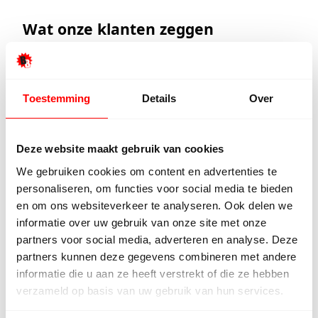
Wat onze klanten zeggen
Onze klanten beoordelen ons met een
9/10
Toestemming
Details
Over
Hester Schaap
Anne 
5/5
Deze website maakt gebruik van cookies
We gebruiken cookies om content en advertenties te
Top geholpen en voor een mooie prijs
Uitstek
personaliseren, om functies voor social media te bieden
alles kunnen kopen wat ik wil. Heel
Het tea
en om ons websiteverkeer te analyseren. Ook delen we
vriendelijk, meedenkend en
denkt e
informatie over uw gebruik van onze site met onze
tegemoetkomend personeel! Bedankt!
prettig
partners voor social media, adverteren en analyse. Deze
goed ge
partners kunnen deze gegevens combineren met andere
voor ie
informatie die u aan ze heeft verstrekt of die ze hebben
persoon
verzameld op basis van uw gebruik van hun services.