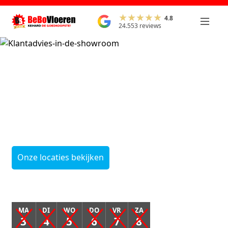
4.8
24.553 reviews
Onze leegverkoop
start
op maandag 3
augustus
Onze locaties bekijken
MA
DI
WO
DO
VR
ZA
3
4
5
6
7
8