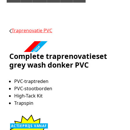
Traprenovatie PVC
FABRIEKSLEEGVERKOOP
ACTIE!
Complete traprenovatieset
grey wash donker PVC
PVC-traptreden
PVC-stootborden
High-Tack Kit
Trapspin
ACTIEPRIJS VANAF