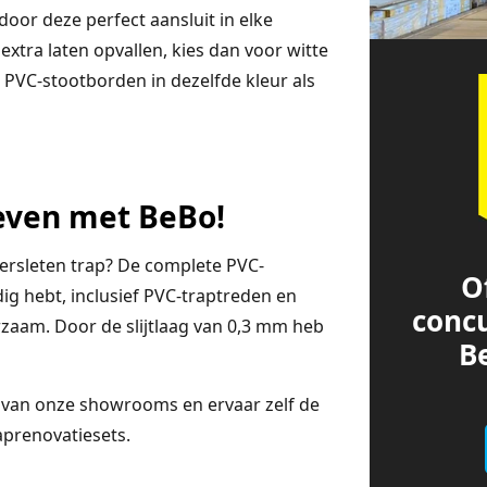
door deze perfect aansluit in elke
n extra laten opvallen, kies dan voor witte
n PVC-stootborden in dezelfde kleur als
leven met BeBo!
ersleten trap? De complete PVC-
O
dig hebt, inclusief PVC-traptreden en
conc
rzaam. Door de slijtlaag van 0,3 mm heb
Be
 van onze showrooms en ervaar zelf de
aprenovatiesets.