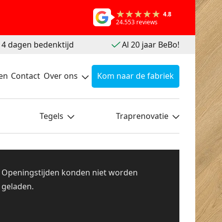
4.8
24.553 reviews
 14 dagen bedenktijd
Al 20 jaar BeBo!
en
Contact
Over ons
Kom naar de fabriek
Tegels
Traprenovatie
Openingstijden konden niet worden
geladen.