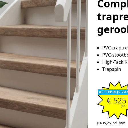
Compl
trapr
geroo
PVC-traptr
PVC-stootb
High-Tack K
Trapspin
ACTIEPRIJS VA
€ 525
p.s.
€ 635,25 incl. btw.