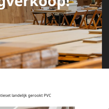
gverkoop!
ieset landelijk gerookt PVC