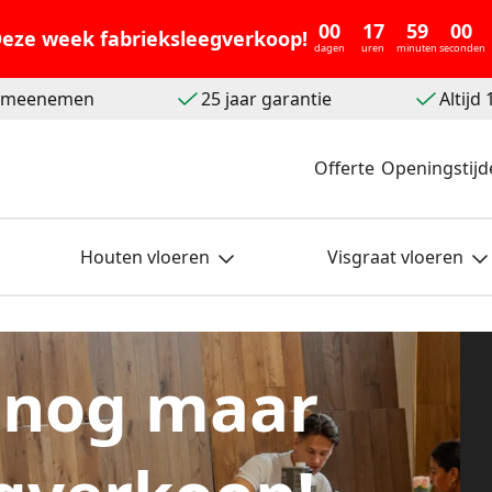
00
17
58
57
eze week fabrieksleegverkoop!
dagen
uren
minuten
seconden
t meenemen
25 jaar garantie
Altijd
Offerte
Openingstijd
Houten vloeren
Visgraat vloeren
 nog maar