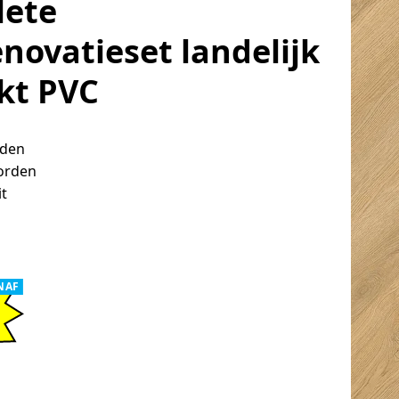
ete
enovatieset landelijk
kt PVC
eden
orden
it
NAF