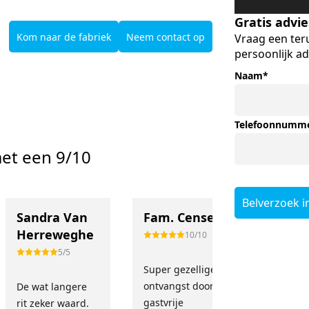
Gratis advi
Kom naar de fabriek
Neem contact op
Vraag een ter
persoonlijk ad
Naam
*
Telefoonnumm
et een 9/10
Belverzoek i
Sandra Van
Fam. Cense
Ingeb
Herreweghe
Bouw
10/10
5/5
Super gezellige
ontvangst door
De wat langere
Fijne en
gastvrije
rit zeker waard.
service.