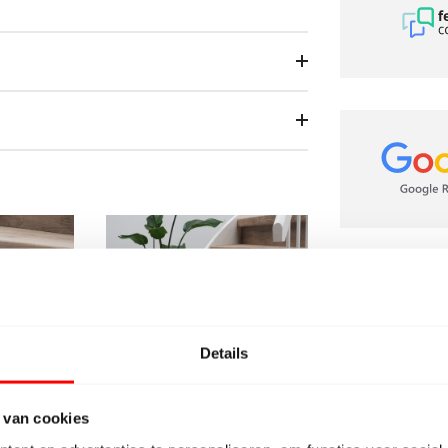
BeBo Vloere
Details
Dichtbij Bre
 van cookies