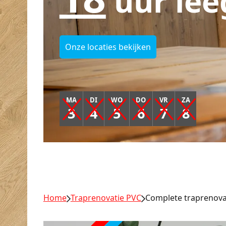
uur lee
Onze locaties bekijken
MA
DI
WO
DO
VR
ZA
3
4
5
6
7
8
Home
Traprenovatie PVC
Complete traprenovat