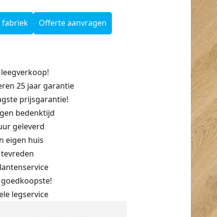
 fabriek
Offerte aanvragen
 leegverkoop!
eren 25 jaar garantie
aagste prijsgarantie!
agen bedenktijd
uur geleverd
n eigen huis
% tevreden
lantenservice
 goedkoopste!
ele legservice