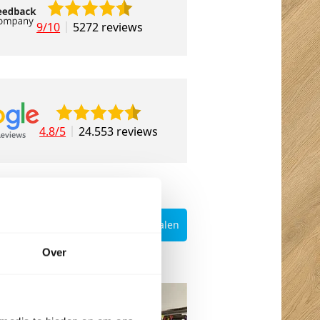
9/10
5272 reviews
4.8/5
24.553 reviews
Bekijk klantverhalen
n Etten-Leur
Over
da