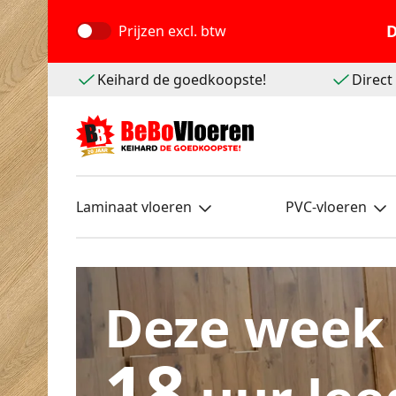
D
Prijzen
excl. btw
Keihard de goedkoopste!
Direc
Laminaat vloeren
PVC-vloeren
Deze week
18