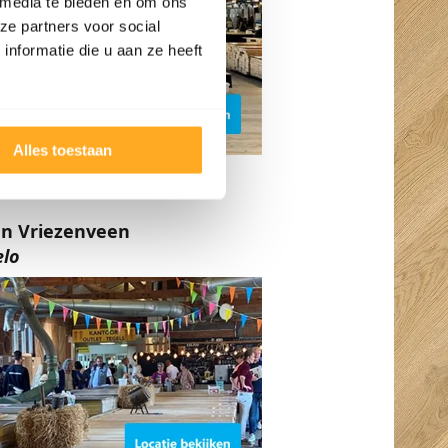
 media te bieden en om ons
ze partners voor social
nformatie die u aan ze heeft
Alles toestaan
en Vriezenveen
elo