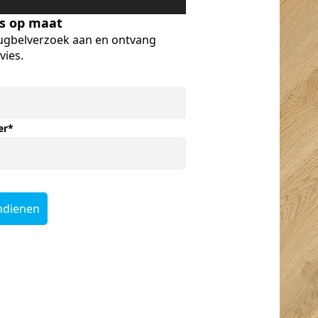
es op maat
ugbelverzoek aan en ontvang
vies.
er
*
ndienen
org
Kurt Van den
Rob Koppers
meester
Berghe
5/5
5/5
5/5
Onze favoriete
zaak. Voel me
 snelle
Super goed
altijd welkom.
 Ze
ontvangen met