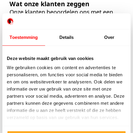
Wat onze klanten zeggen
Onze klanten beoordelen ons met een
9/10
Toestemming
Details
Over
Hester Schaap
Anne 
5/5
Deze website maakt gebruik van cookies
Top geholpen en voor een mooie prijs
Uitstek
We gebruiken cookies om content en advertenties te
alles kunnen kopen wat ik wil. Heel
Het tea
personaliseren, om functies voor social media te bieden
vriendelijk, meedenkend en
denkt e
en om ons websiteverkeer te analyseren. Ook delen we
tegemoetkomend personeel! Bedankt!
prettig
informatie over uw gebruik van onze site met onze
goed ge
partners voor social media, adverteren en analyse. Deze
voor ie
partners kunnen deze gegevens combineren met andere
persoon
informatie die u aan ze heeft verstrekt of die ze hebben
verzameld op basis van uw gebruik van hun services.