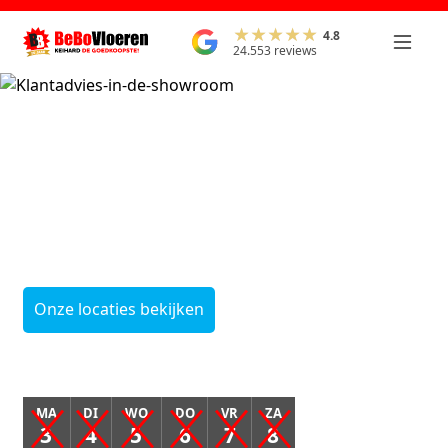
4.8
24.553 reviews
Onze leegverkoop
start
op maandag 3
augustus
Onze locaties bekijken
MA
DI
WO
DO
VR
ZA
3
4
5
6
7
8