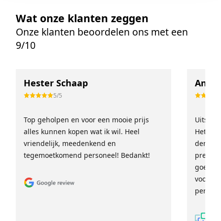
Wat onze klanten zeggen
Onze klanten beoordelen ons met een
9/10
Hester Schaap
Anne 
5/5
Top geholpen en voor een mooie prijs
Uitstek
alles kunnen kopen wat ik wil. Heel
Het tea
vriendelijk, meedenkend en
denkt e
tegemoetkomend personeel! Bedankt!
prettig
goed ge
voor ie
persoon