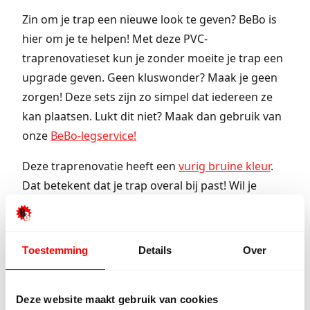
Zin om je trap een nieuwe look te geven? BeBo is
hier om je te helpen! Met deze PVC-
traprenovatieset kun je zonder moeite je trap een
upgrade geven. Geen kluswonder? Maak je geen
zorgen! Deze sets zijn zo simpel dat iedereen ze
kan plaatsen. Lukt dit niet? Maak dan gebruik van
onze
BeBo-legservice!
Deze traprenovatie heeft een
vurig bruine kleur
.
Dat betekent dat je trap overal bij past! Wil je
treden meer laten spreken? Ga dan voor witte
stootborden. Liever eenheid? Kies dan voor PVC-
stootborden in dezelfde kleur als de trap!
Toestemming
Details
Over
Duurzame oplossing
Deze website maakt gebruik van cookies