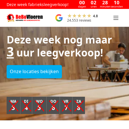
00
02
28
09
Deze week fabrieksleegverkoop!
dagen
uren
minuten
seconden
4.8
24.553 reviews
Deze week nog maar
3
uur leegverkoop!
Onze locaties bekijken
MA
DI
WO
DO
VR
ZA
3
4
5
6
7
8