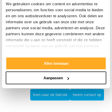
We gebruiken cookies om content en advertenties te
Op zoek naar een duurzame oplossing voor je
personaliseren, om functies voor social media te bieden
oude, versleten trap? Onze complete PVC-
en om ons websiteverkeer te analyseren. Ook delen we
traprenovatieset heeft alles wat je nodig hebt. De
informatie over uw gebruik van onze site met onze
PVC-traptreden en stootborden hebben een
partners voor social media, adverteren en analyse. Deze
slijtlaag van 0,3 mm, waardoor je gegarandeerd
partners kunnen deze gegevens combineren met andere
jarenlang plezier hebt van jouw nieuwe trap.
informatie die u aan ze heeft verstrekt of die ze hebben
verzameld op basis van uw gebruik van hun services.
Wil je alle mogelijkheden bekijken? Kom dan naar
één van onze showrooms en ontdek zelf de
Alles toestaan
topkwaliteit van onze betaalbare PVC-
traprenovatiesets.
Aanpassen
Kom naar de fabriek
Neem contact op