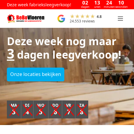
02
13
24
09
Deze week fabrieksleegverkoop!
dagen
uren
minuten
seconden
4.8
24.553 reviews
Deze week nog maar
3
dagen leegverkoop!
Onze locaties bekijken
MA
DI
WO
DO
VR
ZA
3
4
5
6
7
8