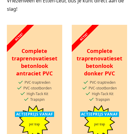
Vriezenveen en Etten-Leur, dus je kunt direct aan de
slag!
ACTIE!
ACTIE!
Complete
Complete
traprenovatieset
traprenovatieset
betonlook
betonlook
antraciet PVC
donker PVC
PVC-traptreden
PVC-traptreden
PVC-stootborden
PVC-stootborden
High-Tack Kit
High-Tack Kit
Trapspin
Trapspin
ACTIEPRIJS VANAF
ACTIEPRIJS VANAF
per trap
per trap