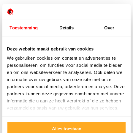
Je kunt ervoor kiezen om de trap zelf te bekleden
met een compleet doe-het-zelfpakket. Alles wat je
nodig hebt, zit erin. Toch liever gemak? Dan kun je
Toestemming
Details
Over
de traprenovatie laten doen door een vakman van
BeBo Vloeren
Deze website maakt gebruik van cookies
Voordeel van zelf doen:
Goedkoper en je bepaalt
We gebruiken cookies om content en advertenties te
zelf het tempo.
personaliseren, om functies voor social media te bieden
Voordeel van laten doen:
Snel en professioneel
en om ons websiteverkeer te analyseren. Ook delen we
resultaat.
informatie over uw gebruik van onze site met onze
partners voor social media, adverteren en analyse. Deze
partners kunnen deze gegevens combineren met andere
Kom naar de fabriek
Neem contact op
informatie die u aan ze heeft verstrekt of die ze hebben
verzameld op basis van uw gebruik van hun services.
Veelgestelde vragen over
traprenovaties
Alles toestaan