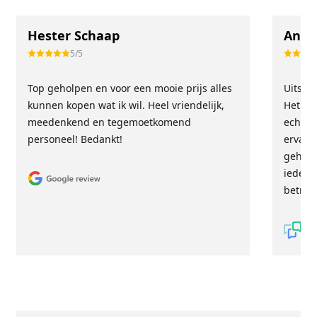
Hester Schaap
Anne
5/5
Top geholpen en voor een mooie prijs alles
Uitste
kunnen kopen wat ik wil. Heel vriendelijk,
Het tea
meedenkend en tegemoetkomend
echt m
personeel! Bedankt!
ervari
geholp
iederee
betrou