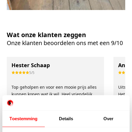
Wat onze klanten zeggen
Onze klanten beoordelen ons met een 9/10
Hester Schaap
Anne
5/5
Top geholpen en voor een mooie prijs alles
Uitste
kunnen kopen wat ik wil. Heel vriendelijk,
Het tea
meedenkend en tegemoetkomend
echt m
personeel! Bedankt!
ervari
geholp
Toestemming
Details
Over
iederee
betrou