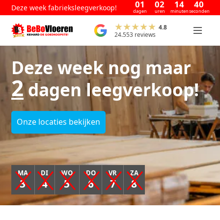
01
02
14
39
Deze week fabrieksleegverkoop!
dagen
uren
minuten
seconden
4.8
24.553 reviews
Deze week nog maar
2
dagen leegverkoop!
Onze locaties bekijken
MA
DI
WO
DO
VR
ZA
3
4
5
6
7
8