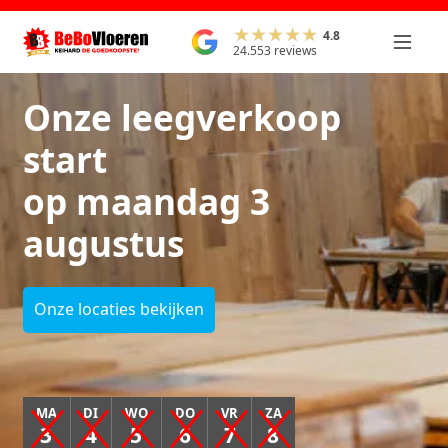
4.8
24.553 reviews
Onze leegverkoop
start
op maandag 3
augustus
Onze locaties bekijken
MA
DI
WO
DO
VR
ZA
3
4
5
6
7
8