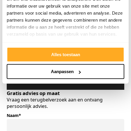
informatie over uw gebruik van onze site met onze
partners voor social media, adverteren en analyse. Deze
partners kunnen deze gegevens combineren met andere
informatie die u aan ze heeft verstrekt of die ze hebben
verzameld op basis van uw gebruik van hun services.
Offerte van een concurrent?
Uploaden. Besparen. Klaar.
Alles toestaan
Aanpassen
Offertekiller openen
Gratis advies op maat
Vraag een terugbelverzoek aan en ontvang
persoonlijk advies.
Naam
*