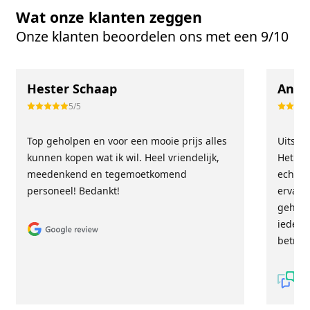
Wat onze klanten zeggen
Onze klanten beoordelen ons met een 9/10
Hester Schaap
Anne
5/5
Top geholpen en voor een mooie prijs alles
Uitste
kunnen kopen wat ik wil. Heel vriendelijk,
Het tea
meedenkend en tegemoetkomend
echt m
personeel! Bedankt!
ervari
geholp
iederee
betrou