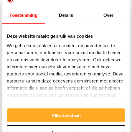
Top geholpen en voor een mooie prijs alles
Uitste
Toestemming
Details
Over
kunnen kopen wat ik wil. Heel vriendelijk,
Het tea
meedenkend en tegemoetkomend
echt m
personeel! Bedankt!
ervari
Deze website maakt gebruik van cookies
geholp
We gebruiken cookies om content en advertenties te
iederee
personaliseren, om functies voor social media te bieden
betrou
en om ons websiteverkeer te analyseren. Ook delen we
informatie over uw gebruik van onze site met onze
partners voor social media, adverteren en analyse. Deze
partners kunnen deze gegevens combineren met andere
informatie die u aan ze heeft verstrekt of die ze hebben
verzameld op basis van uw gebruik van hun services.
Alles toestaan
9/10
5272 reviews