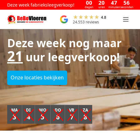
00
20
47
56
Deze week fabrieksleegverkoop!
dagen
uren
minuten
seconden
4.8
24.553 reviews
Deze week nog maar
21
uur leegverkoop!
Onze locaties bekijken
MA
DI
WO
DO
VR
ZA
3
4
5
6
7
8