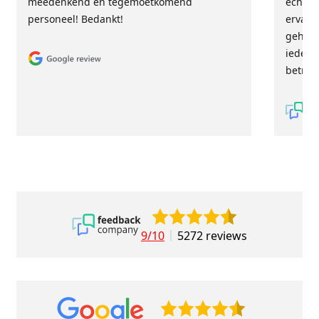
meedenkend en tegemoetkomend
echt m
personeel! Bedankt!
ervari
geholp
iederee
betrou
9/10
5272 reviews