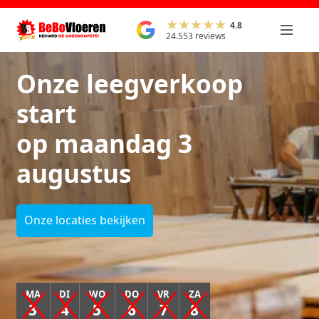
4.8
24.553 reviews
Onze leegverkoop
start
op maandag 3
augustus
Onze locaties bekijken
MA
DI
WO
DO
VR
ZA
3
4
5
6
7
8