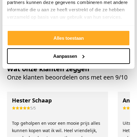
partners kunnen deze gegevens combineren met andere
met het gewone laminaat alleen is HPL-laminaat veel
informatie die u aan ze heeft verstrekt of die ze hebben
sterker en slijtvaster. Je ziet deze vloeren dan ook
verzameld op basis van uw gebruik van hun services.
meestal voor commerciële doeleinden, want het is
het sterkste laminaat ter wereld. Hier hangt
Alles toestaan
natuurlijk ook een prijskaartje aan.
Aanpassen
Wat onze klanten zeggen
Onze klanten beoordelen ons met een 9/10
Hester Schaap
Anne
5/5
Top geholpen en voor een mooie prijs alles
Uitste
kunnen kopen wat ik wil. Heel vriendelijk,
Het tea