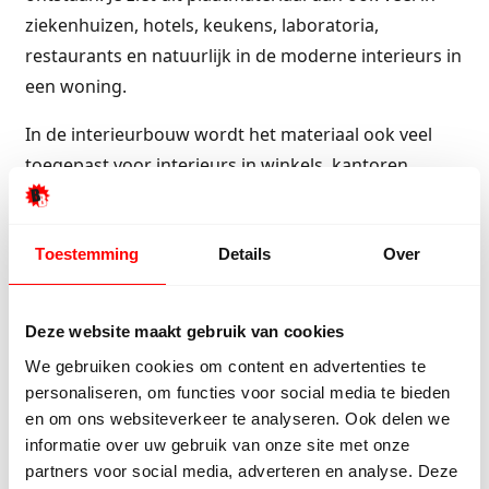
ziekenhuizen, hotels, keukens, laboratoria,
restaurants en natuurlijk in de moderne interieurs in
een woning.
In de interieurbouw wordt het materiaal ook veel
toegepast voor interieurs in winkels, kantoren,
ziekenhuizen, restaurants en hotels. Je staat er
versteld van waar HPL tegenwoordig allemaal wordt
gebruikt. In elke modern openbaar gebouw, in de
Toestemming
Details
Over
medische wereld en horeca zie je dit oersterke
materiaal.
Deze website maakt gebruik van cookies
We gebruiken cookies om content en advertenties te
personaliseren, om functies voor social media te bieden
HPL als vloerbekleding
en om ons websiteverkeer te analyseren. Ook delen we
Omdat het materiaal zo sterk is wordt het ook
informatie over uw gebruik van onze site met onze
partners voor social media, adverteren en analyse. Deze
toegepast als vloerbedekking. Je kunt het vergelijken