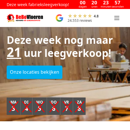
00
20
23
57
Deze week fabrieksleegverkoop!
dagen
uren
minuten
seconden
4.8
24.553 reviews
Deze week nog maar
21
uur leegverkoop!
Onze locaties bekijken
MA
DI
WO
DO
VR
ZA
3
4
5
6
7
8