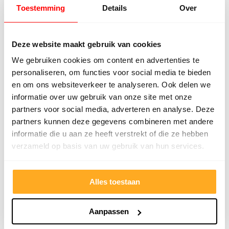
meedenkend en tegemoetkomend
echt m
Toestemming
Details
Over
personeel! Bedankt!
ervari
geholp
Deze website maakt gebruik van cookies
iederee
betrou
We gebruiken cookies om content en advertenties te
personaliseren, om functies voor social media te bieden
en om ons websiteverkeer te analyseren. Ook delen we
informatie over uw gebruik van onze site met onze
partners voor social media, adverteren en analyse. Deze
partners kunnen deze gegevens combineren met andere
informatie die u aan ze heeft verstrekt of die ze hebben
verzameld op basis van uw gebruik van hun services.
9/10
5272 reviews
Alles toestaan
Aanpassen