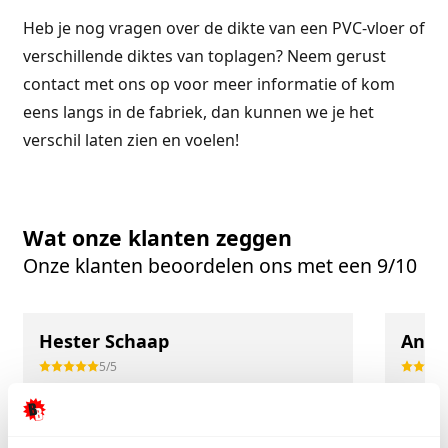
Heb je nog vragen over de dikte van een PVC-vloer of
verschillende diktes van toplagen? Neem gerust
contact met ons op voor meer informatie of kom
eens langs in de fabriek, dan kunnen we je het
verschil laten zien en voelen!
Wat onze klanten zeggen
Onze klanten beoordelen ons met een 9/10
Hester Schaap
Anne
5/5
Top geholpen en voor een mooie prijs alles
Uitste
kunnen kopen wat ik wil. Heel vriendelijk,
Het tea